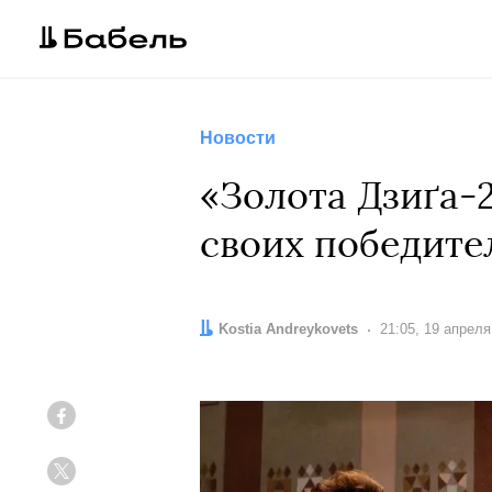
Новости
«Золота Дзиґа-
своих победите
Автор:
Kostia Andreykovets
Дата:
21:05, 19 апреля
Facebook
Twitter