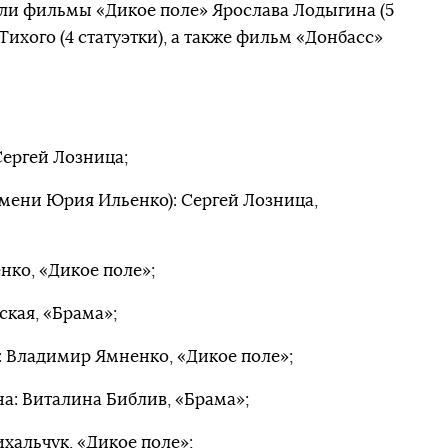
ли фильмы «Дикое поле» Ярослава Лодыгина (5
Тихого (4 статуэтки), а также фильм «Донбасс»
ергей Лозница;
мени Юрия Ильенко): Сергей Лозница,
нко, «Дикое поле»;
ская, «Брама»;
: Владимир Ямненко, «Дикое поле»;
на: Виталина Библив, «Брама»;
хальчук, «Дикое поле»;