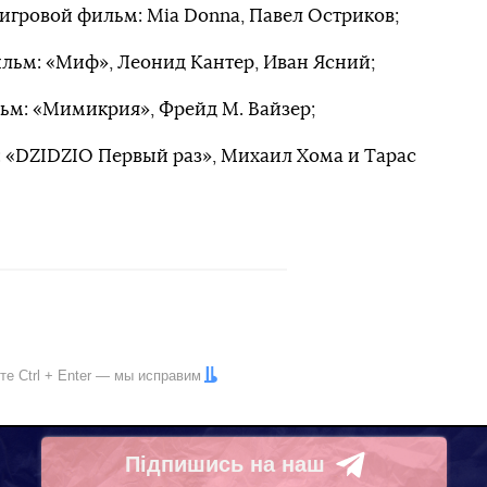
гровой фильм: Mia Donna, Павел Остриков;
ьм: «Миф», Леонид Кантер, Иван Ясний;
м: «Мимикрия», Фрейд М. Вайзер;
 «DZIDZIO Первый раз», Михаил Хома и Тарас
ите
Ctrl
+
Enter
— мы исправим
Підпишись на наш
Telegram