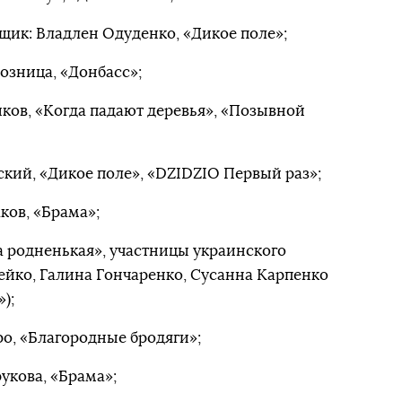
ик: Владлен Одуденко, «Дикое поле»;
озница, «Донбасс»;
ков, «Когда падают деревья», «Позывной
ский, «Дикое поле», «DZIDZIO Первый раз»;
ков, «Брама»;
 родненькая», участницы украинского
йко, Галина Гончаренко, Сусанна Карпенко
);
о, «Благородные бродяги»;
укова, «Брама»;