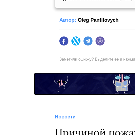
Автор:
Oleg Panfilovych
Facebook
Twitter
Telegram
Viber
Заметили ошибку? Выделите ее и нажм
Новости
Причиной пожар