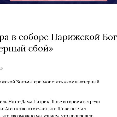
а в соборе Парижской Бо
ерный сбой»
19
ижской Богоматери мог стать «компьютерный
тель Нотр-Дама Патрик Шове во время встречи
 Агентство отмечает, что Шове не стал
в, что «возможно мы узнаем, что произошло,