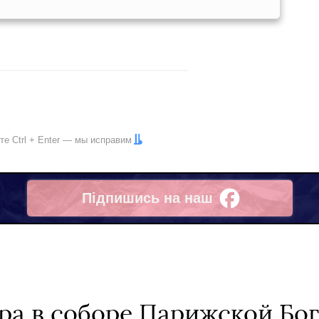
ите
Ctrl
+
Enter
— мы исправим
Підпишись на наш
Facebook
а в соборе Парижской Бо