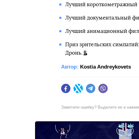
Лучший короткометражный и
Лучший документальный фил
Лучший анимационный филь
Приз зрительских симпатий:
Дронь.
Автор:
Kostia Andreykovets
Facebook
Twitter
Telegram
Viber
Заметили ошибку? Выделите ее и нажм