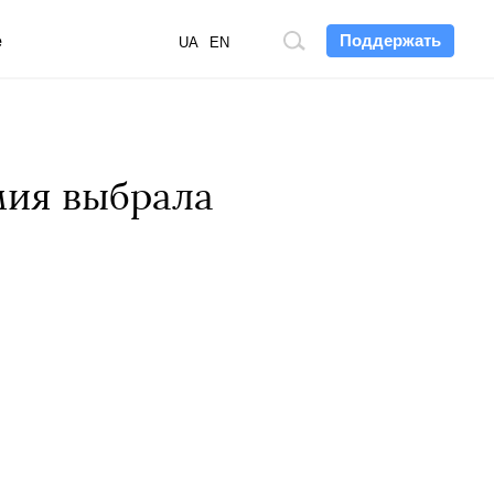
Поддержать
е
Поиск
UA
EN
по
сайту
мия выбрала