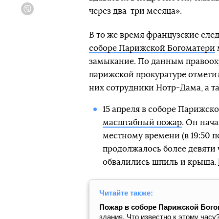
через два-три месяца».
Viber
В то же время французские сле
соборе Парижской Богоматери
замыкание. По данным правоох
парижской прокуратуре отметил
них сотрудники Нотр-Дама, а т
15 апреля в соборе Парижск
масштабный пожар
. Он нач
местному времени (в 19:50 п
продолжалось более девяти ч
обвалились шпиль и крыша.
Читайте также:
Пожар в соборе Парижской Бого
здания. Что известно к этому часу