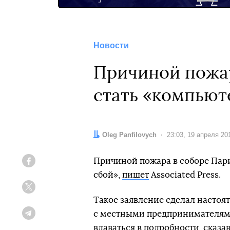
Новости
Причиной пожар
стать «компьют
Автор:
Oleg Panfilovych
Дата:
23:03, 19 апреля 20
Причиной пожара в соборе Пар
Facebook
сбой»,
пишет
Associated Press.
Twitter
Такое заявление сделал настоя
с местными предпринимателями.
Telegram
вдаваться в подробности, сказа