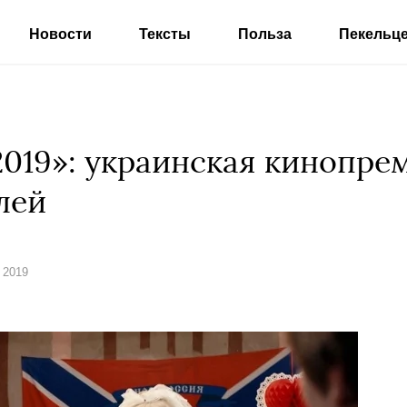
Новости
Тексты
Польза
Пекельц
2019»: украинская кинопре
лей
 2019