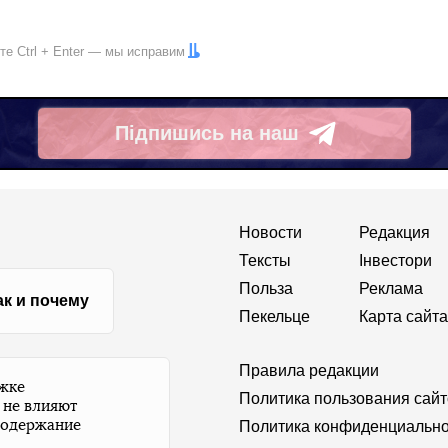
ите
Ctrl
+
Enter
— мы исправим
Підпишись на наш
Telegram
Новости
Редакция
Тексты
Інвестори
Польза
Реклама
ак и почему
Пекельце
Карта сайта
Правила редакции
ржке
Политика пользования сай
 не влияют
содержание
Политика конфиденциально