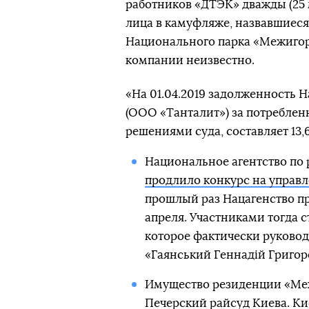
работников «ДТЭК» дважды (25 м
лица в камуфляже, назвавшиес
Национального парка «Межигорь
компании неизвестно.
«На 01.04.2019 задолженность
(ООО «Танталит») за потреблен
решениями суда, составляет 13,
Национальное агентство по 
продлило конкурс на управ
прошлый раз Нацагенство пр
апреля. Участниками тогда 
которое фактически руковод
«Гаянський Геннадій Григо
Имущество резиденции «Межи
Печерский райсуд Киева. К