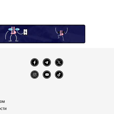
Facebook
Telegram
Twitter
Instagram
YouTube
TikTok
том
сти