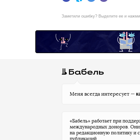
Facebook
Twitter
Telegram
Viber
Заметили ошибку? Выделите ее и нажм
к
Меня всегда интересует —
«Бабель» работает при подде
международных доноров. Они
на редакционную политику и 
публикаций.