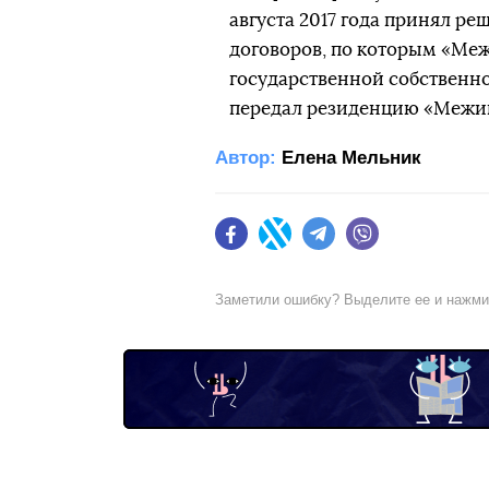
августа 2017 года принял р
договоров, по которым «Меж
государственной собственно
передал резиденцию «Межиг
Автор:
Елена Мельник
Facebook
Twitter
Telegram
Viber
Заметили ошибку? Выделите ее и нажм