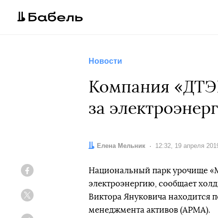
Новости
Компания «ДТЭК
за электроэнер
Автор:
Елена Мельник
Дата:
12:32, 19 апреля 201
Национальный парк урочище
«
Facebook
электроэнергию, сообщает хол
Виктора Януковича находится п
Twitter
менеджмента активов (АРМА).