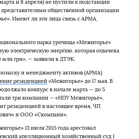
арта и 8 апреля) не пустили к подстанции
я представителями общественной организации
е». Имеют ли эти лица связь с АРМА,
 Национального парка урочища «Межигорье»
ную электрическую энергию, которая охвачена
6 млн грн», — заявили в ДТЭК.
розыску и менеджменту активов (АРМА)
ление резиденцией
«Межигорье» до 17 мая. В
одолжало конкурс в начале марта — до 5
стали три компании — «НПУ Межигорье»,
ит резиденцией в настоящее время, ЧП
рович» и ООО «Скомпани».
горье» 13 июля 2015 года арестовал
иевский апелляционный хозяйственный суд 1