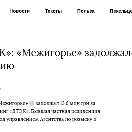
Новости
Тексты
Польза
Пекельц
»: «Межигорье» задолжало
гию
9
Межигорье»
задолжал 13,6 млн грн за
Справка
динг «ДТЭК». Бывшая частная резиденция
од управлением Агентства по розыску и