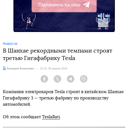
Підпишись на наш
Telegram
Новости
В Шанхае рекордными темпами строят
третью Гигафабрику Tesla
Автор:
Катерина Коваленко
Дата:
15:23, 09 апреля 2019
Facebook
Twitter
Telegram
Viber
Компания электрокаров Tesla строит в китайском Шанхае
Гигафабрику 3 — третью фабрику по производству
автомобилей.
Об этом сообщает
TeslaRati
.