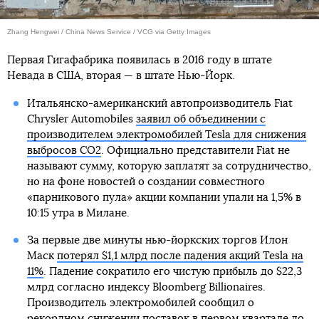
Zhang Hengwei / China News Service / VCG via Getty Images
Первая Гигафабрика появилась в 2016 году в штате
Невада в США, вторая — в штате Нью-Йорк.
Итальянско-американский автопроизводитель Fiat
Chrysler Automobiles
заявил об объединении с
производителем электромобилей Tesla для снижения
выбросов CO2
. Официально представители Fiat не
называют сумму, которую заплатят за сотрудничество,
но на фоне новостей о создании совместного
«парникового пула» акции компании упали на 1,5% в
10:15 утра в Милане.
За первые две минуты нью-йоркских торгов Илон
Маск
потерял $1,1 млрд после падения акций Tesla на
11%
. Падение сократило его чистую прибыль до $22,3
млрд согласно индексу Bloomberg Billionaires.
Производитель электромобилей сообщил о
рекордном снижении поставок в первом квартале до