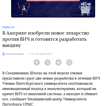
Новости
В Америке изобрели новое лекарство
против ВИЧ и готовятся разработать
вакцину
Автор:
Елена Козаченко
Дата:
17:57, 09 апреля 2019
Facebook
Twitter
Telegram
Viber
В Соединенных Штатах на этой неделе ученые
представили сразу две новые разработки в лечении ВИЧ.
Ученые Питтсбургского университета опубликовали
инновационный подход к иммунотерапии, который не
прячет ВИЧ от иммунной системы, а находит и убивает
его, сообщает Медицинский центр Университета
Питтсбурга
UPMC
.