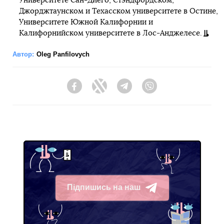
Университете Сан-Диего, Стэндфордском,
Джорджтаунском и Техасском университете в Остине,
Университете Южной Калифорнии и
Калифорнийском университете в Лос-Анджелесе.
Автор:
Oleg Panfilovych
Facebook
Twitter
Telegram
Viber
Підпишись на наш
Telegram