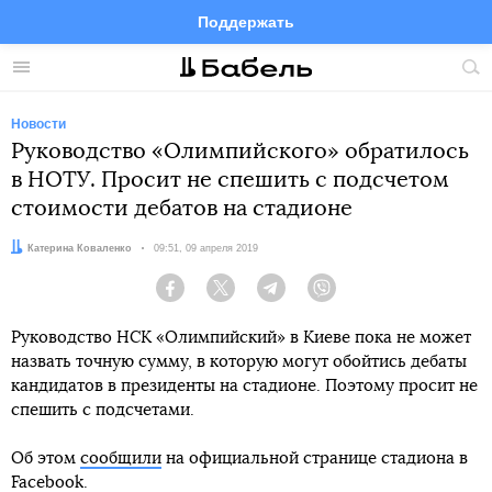
Поддержать
Facebook
Telegram
Twitter
Instagram
Меню
Пои
по
сай
Новости
Руководство «Олимпийского» обратилось
в НОТУ. Просит не спешить с подсчетом
стоимости дебатов на стадионе
Автор:
Катерина Коваленко
Дата:
09:51, 09 апреля 2019
Facebook
Twitter
Telegram
Viber
Руководство НСК «Олимпийский» в Киеве пока не может
назвать точную сумму, в которую могут обойтись дебаты
кандидатов в президенты на стадионе. Поэтому просит не
спешить с подсчетами.
Об этом
сообщили
на официальной странице стадиона в
Facebook.