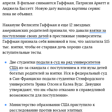
апреля. В фильме снимаются Гаффман, Патрисия Аркетт и
Анджела Бассетт. Новую дату выхода картины сервис
пока не объявил.
Накануне Фелисити Гаффман и еще 12 звездных
американских родителей признали, что давали
взятки за
поступление своих детей
в престижные университеты.
Гаффман признала себя виновной в том, что заплатила $15
тыс. взятки, чтобы ее старшая дочь хорошо сдала
вступительные тесты.
Две студентки
подали в суд на ряд университетов
США
из-за скандала с поступлением в эти вузы детей
богатых родителей за взятки. Иск в федеральный суд
в Сан-Франциско подали студентки Стэнфордского
университета Эрика Олсен и Калеа Вудс. Девушки
утверждают, что им «было отказано в справедливой
возможности для поступления».
Министерство образования США приступило к
расследованию против восьми элитных