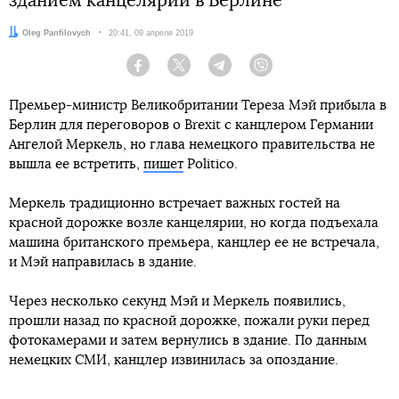
зданием канцелярии в Берлине
Автор:
Oleg Panfilovych
Дата:
20:41, 09 апреля 2019
Facebook
Twitter
Telegram
Viber
Премьер-министр Великобритании Тереза Мэй прибыла в
Берлин для переговоров о Brexit с канцлером Германии
Ангелой Меркель, но глава немецкого правительства не
вышла ее встретить,
пишет
Politico.
Меркель традиционно встречает важных гостей на
красной дорожке возле канцелярии, но когда подъехала
машина британского премьера, канцлер ее не встречала,
и Мэй направилась в здание.
Через несколько секунд Мэй и Меркель появились,
прошли назад по красной дорожке, пожали руки перед
фотокамерами и затем вернулись в здание. По данным
немецких СМИ, канцлер извинилась за опоздание.