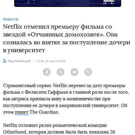
Новости
Netflix отменил премьеру фильма со
звездой «Отчаянных домохозяек». Она
созналась во взятке за поступление дочери
в университет
Автор:
Oleg Panfilovych
Дата:
22:40, 09 апреля 2019
Facebook
Twitter
Telegram
Viber
Стриминговый сервис Netflix перенесла дату премьеры
фильма с Фелисити Гаффман в главной роли после того,
как актриса признала вину в мошенничестве при
поступлении ее дочери в американский университет. Об
этом
пишет
The Guardian.
Netflix отложил релиз романтической комедии
Otherhood, которая должна была быть показана 26