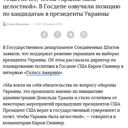
целостной». В Госдепе озвучили позицию
по кандидатам в президенты Украины
Автор:
Елена Козаченко
Дата:
12:47, 09 апреля 2019
Facebook
Twitter
Telegram
Viber
В Государственном департаменте Соединенных Штатов
заявили, что поддержат решение украинцев на выборах
президента Украины. Об этом рассказала директор по
планированию политики в Госдепе США Кирон Скиннер в
интервью «
Голосу Америки
».
«Мы взяли на себя обязательства по вопросу обороны
Украины, это произошло именно по инициативе
администрации Дональда Трампа и стало отличием от
некоторых мероприятий предыдущих президентов США.
Президент США верит в государственный суверенитет и
хочет, чтобы Украина была целостной», — говорится в
комментарии Кирон Скиннер.