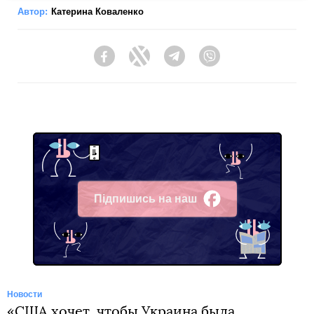
Автор:
Катерина Коваленко
Facebook
Twitter
Telegram
Viber
Підпишись на наш
Facebook
Новости
«США хочет, чтобы Украина была