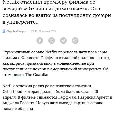
Netflix отменил премьеру фильма со
звездой «Отчаянных домохозяек». Она
созналась во взятке за поступление дочери
в университет
Автор:
Oleg Panfilovych
Дата:
22:40, 09 апреля 2019
Facebook
Twitter
Telegram
Viber
Стриминговый сервис Netflix перенесла дату премьеры
фильма с Фелисити Гаффман в главной роли после того,
как актриса признала вину в мошенничестве при
поступлении ее дочери в американский университет. Об
этом
пишет
The Guardian.
Netflix отложил релиз романтической комедии
Otherhood, которая должна была быть показана 26
апреля. В фильме снимаются Гаффман, Патрисия Аркетт и
Анджела Бассетт. Новую дату выхода картины сервис
пока не объявил.