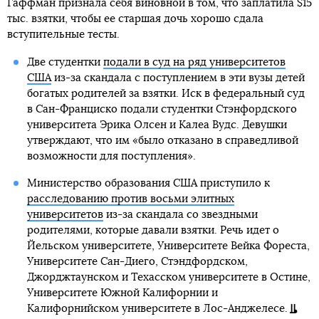
Гаффман признала себя виновной в том, что заплатила $15
тыс. взятки, чтобы ее старшая дочь хорошо сдала
вступительные тесты.
Две студентки
подали в суд на ряд университетов
США
из-за скандала с поступлением в эти вузы детей
богатых родителей за взятки. Иск в федеральный суд
в Сан-Франциско подали студентки Стэнфордского
университета Эрика Олсен и Калеа Вудс. Девушки
утверждают, что им «было отказано в справедливой
возможности для поступления».
Министерство образования США приступило к
расследованию против восьми элитных
университетов
из-за скандала со звездными
родителями, которые давали взятки. Речь идет о
Йельском университете, Университете Вейка Фореста,
Университете Сан-Диего, Стэндфордском,
Джорджтаунском и Техасском университете в Остине,
Университете Южной Калифорнии и
Калифорнийском университете в Лос-Анджелесе.