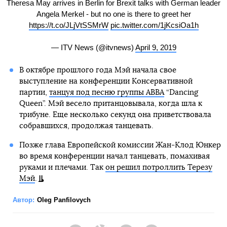
Theresa May arrives in Berlin for Brexit talks with German leader
Angela Merkel - but no one is there to greet her
https://t.co/JLjVtSSMrW
pic.twitter.com/1jKcsiOa1h
— ITV News (@itvnews)
April 9, 2019
В октябре прошлого года Мэй начала свое
выступление на конференции Консервативной
партии,
танцуя под песню группы АВВА
“Dancing
Queen”. Мэй весело пританцовывала, когда шла к
трибуне. Еще несколько секунд она приветствовала
собравшихся, продолжая танцевать.
Позже глава Европейской комиссии Жан-Клод Юнкер
во время конференции начал танцевать, помахивая
руками и плечами. Так
он решил потроллить Терезу
Мэй
.
Автор:
Oleg Panfilovych