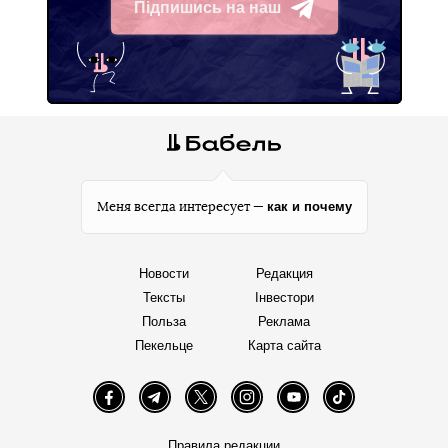
Підпишись на наш
Telegram
как и почему
Меня всегда интересует —
Новости
Редакция
Тексты
Інвестори
Польза
Реклама
Пекельце
Карта сайта
Facebook
Telegram
Twitter
Instagram
YouTube
TikTok
Правила редакции