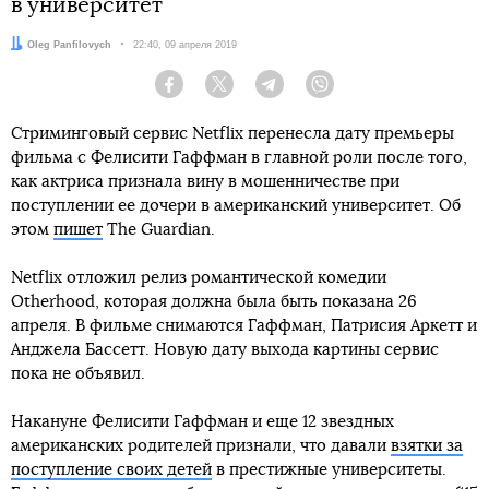
в университет
Автор:
Oleg Panfilovych
Дата:
22:40, 09 апреля 2019
Facebook
Twitter
Telegram
Viber
Стриминговый сервис Netflix перенесла дату премьеры
фильма с Фелисити Гаффман в главной роли после того,
как актриса признала вину в мошенничестве при
поступлении ее дочери в американский университет. Об
этом
пишет
The Guardian.
Netflix отложил релиз романтической комедии
Otherhood, которая должна была быть показана 26
апреля. В фильме снимаются Гаффман, Патрисия Аркетт и
Анджела Бассетт. Новую дату выхода картины сервис
пока не объявил.
Накануне Фелисити Гаффман и еще 12 звездных
американских родителей признали, что давали
взятки за
поступление своих детей
в престижные университеты.