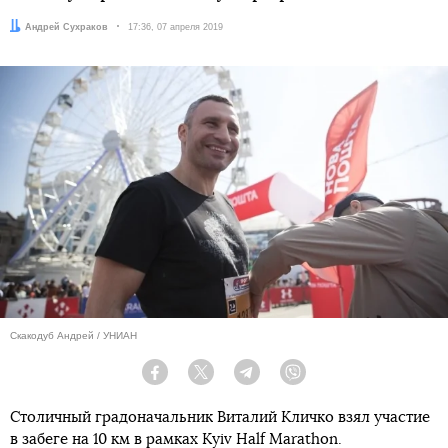
Автор:
Андрей Сухраков
Дата:
17:36, 07 апреля 2019
Скакодуб Андрей / УНИАН
Facebook
Twitter
Telegram
Viber
Столичный градоначальник Виталий Кличко взял участие
в забеге на 10 км в рамках Kyiv Half Marathon.