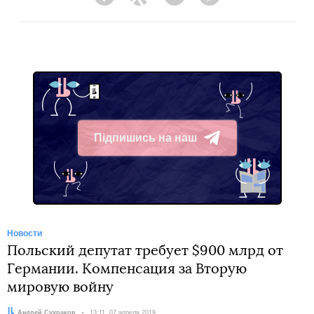
Facebook
Twitter
Telegram
Viber
Підпишись на наш
Telegram
Новости
Польский депутат требует $900 млрд от
Германии. Компенсация за Вторую
мировую войну
Автор:
Андрей Сухраков
Дата:
13:11, 07 апреля 2019