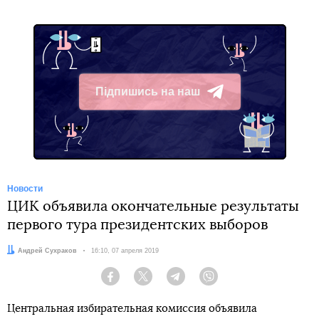
Підпишись на наш
Telegram
Новости
ЦИК объявила окончательные результаты
первого тура президентских выборов
Автор:
Андрей Сухраков
Дата:
16:10, 07 апреля 2019
Facebook
Twitter
Telegram
Viber
Центральная избирательная комиссия объявила