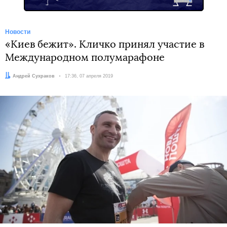
Новости
«Киев бежит». Кличко принял участие в
Международном полумарафоне
Автор:
Андрей Сухраков
Дата:
17:36, 07 апреля 2019