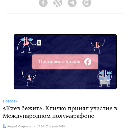
Facebook
Twitter
Telegram
Viber
Підпишись на наш
Facebook
Новости
«Киев бежит». Кличко принял участие в
Международном полумарафоне
Автор:
Андрей Сухраков
Дата:
17:36, 07 апреля 2019