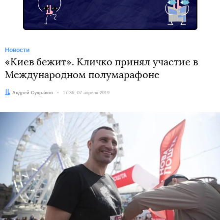
Новости
«Киев бежит». Кличко принял участие в
Международном полумарафоне
Автор:
Андрей Сухраков
Дата:
17:36, 07 апреля 2019