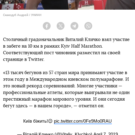
Скакодуб Андрей / УНИАН
Facebook
Twitter
Telegram
Viber
Столичный градоначальник Виталий Кличко взял участие
в забеге на 10 км в рамках Kyiv Half Marathon.
Соответствующий пост чиновник разместил на своей
странице в Twitter.
«13 тысяч бегунов из 57 стран мира принимают участие в
этом году в Международном киевском полумарафоне. И
это новый рекорд соревнований. Многие участники —
профессиональные атлеты, которые выигрывали не один
престижный марафон мирового уровня. И они сегодня
бегут здесь — в нашем городе», — отметил он.
Київ біжить!😉
pic.twitter.com/0Fe9Mo0RAU
— Віталій Кличко (@Vitaliy_Klychko)
April 7, 2019