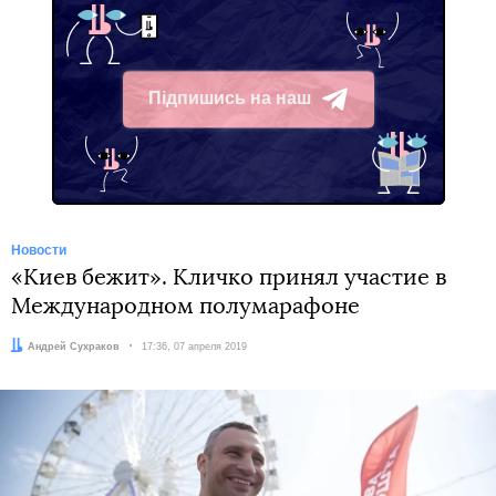
Підпишись на наш
Telegram
Новости
«Киев бежит». Кличко принял участие в
Международном полумарафоне
Автор:
Андрей Сухраков
Дата:
17:36, 07 апреля 2019