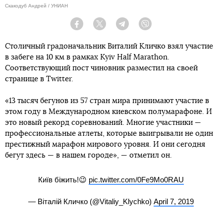
Скакодуб Андрей / УНИАН
Facebook
Twitter
Telegram
Viber
Столичный градоначальник Виталий Кличко взял участие
в забеге на 10 км в рамках Kyiv Half Marathon.
Соответствующий пост чиновник разместил на своей
странице в Twitter.
«13 тысяч бегунов из 57 стран мира принимают участие в
этом году в Международном киевском полумарафоне. И
это новый рекорд соревнований. Многие участники —
профессиональные атлеты, которые выигрывали не один
престижный марафон мирового уровня. И они сегодня
бегут здесь — в нашем городе», — отметил он.
Київ біжить!😉
pic.twitter.com/0Fe9Mo0RAU
— Віталій Кличко (@Vitaliy_Klychko)
April 7, 2019