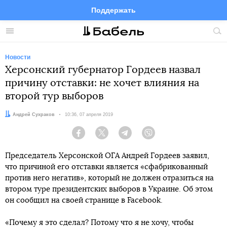
Поддержать
Facebook
Telegram
Twitter
Instagram
Меню
Пои
по
сай
Новости
Херсонский губернатор Гордеев назвал
причину отставки: не хочет влияния на
второй тур выборов
Автор:
Андрей Сухраков
Дата:
10:36, 07 апреля 2019
Facebook
Twitter
Telegram
Viber
Председатель Херсонской ОГА Андрей Гордеев заявил,
что причиной его отставки является «сфабрикованный
против него негатив», который не должен отразиться на
втором туре президентских выборов в Украине. Об этом
он сообщил на своей странице в Facebook.
«Почему я это сделал? Потому что я не хочу, чтобы