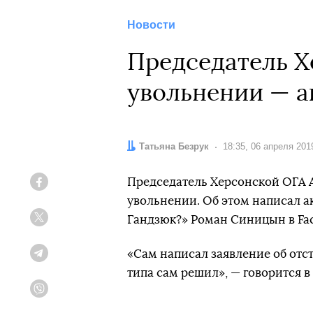
Новости
Председатель Х
увольнении — а
Автор:
Татьяна Безрук
Дата:
18:35, 06 апреля 201
Председатель Херсонской ОГА А
Facebook
увольнении. Об этом написал а
Гандзюк?» Роман Синицын в Fa
Twitter
«Сам написал заявление об отст
Telegram
типа сам решил», — говорится 
Viber