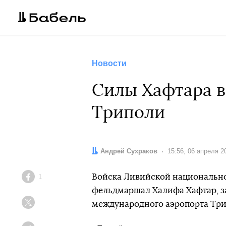
Новости
Силы Хафтара в
Триполи
Автор:
Андрей Сухраков
Дата:
15:56, 06 апреля 2
Войска Ливийской национально
1
Facebook
фельдмаршал Халифа Хафтар, з
международного аэропорта Три
Twitter