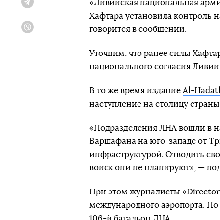
«Ливийская национальная арм
Telegram
Хафтара установила контроль 
говорится в сообщении.
Viber
Уточним, что ранее силы Хафта
национального согласия Ливии
В то же время издание
Al-Hadat
наступление на столицу страны
«Подразделения ЛНА вошли в н
Варшафана на юго-западе от Тр
инфраструктурой. Отводить сво
войск они не планируют», — по
При этом журналисты «Directora
международного аэропорта. По
106-й батальон ЛНА.