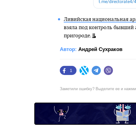
Ливийская национальная а
взяла под контроль бывший 
пригороде.
Автор:
Андрей Сухраков
1
Facebook
Twitter
Telegram
Viber
Заметили ошибку? Выделите ее и нажм