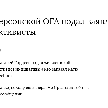
ерсонской ОГА подал заяв
ктивисты
9
ндрей Гордеев подал заявление об
ктивист инициативы «Кто заказал Катю
cebook.
авке, походу еще вчера. Не Президент сбил, а
в сообщении.