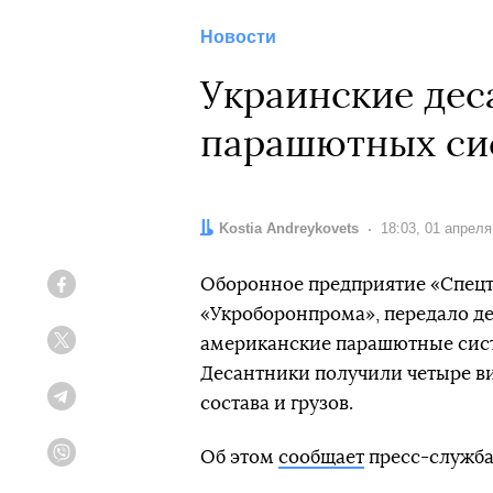
Новости
Украинские дес
парашютных сис
Автор:
Kostia Andreykovets
Дата:
18:03, 01 апреля
Оборонное предприятие «Спецте
Facebook
«Укроборонпрома», передало 
американские парашютные систе
Twitter
Десантники получили четыре в
состава и грузов.
Telegram
Об этом
сообщает
пресс-служба
Viber