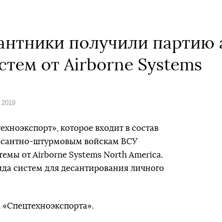
антники получили партию
тем от Airborne Systems
 2019
хноэкспорт», которое входит в состав
десантно-штурмовым войскам ВСУ
мы от Airborne Systems North America.
ида систем для десантирования личного
 «Спецтехноэкспорта».