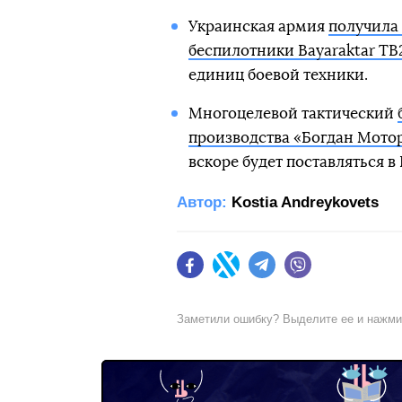
Украинская армия
получила
беспилотники Bayaraktar TB
единиц боевой техники.
Многоцелевой тактический
производства «Богдан Мото
вскоре будет поставляться 
Автор:
Kostia Andreykovets
Facebook
Twitter
Telegram
Viber
Заметили ошибку? Выделите ее и нажм