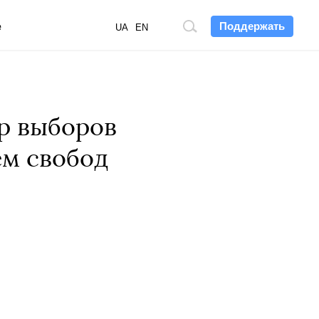
Поддержать
е
Поиск
UA
EN
по
сайту
р выборов
ем свобод