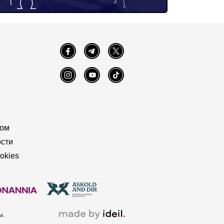
Facebook
Telegram
Twitter
Instagram
YouTube
TikTok
том
сти
okies
ы.