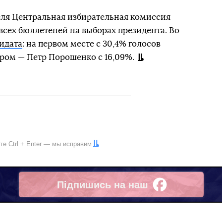
реля Центральная избирательная комиссия
всех бюллетеней на выборах президента. Во
дидата
: на первом месте с 30,4% голосов
ром — Петр Порошенко с 16,09%.
ите
Ctrl
+
Enter
— мы исправим
Підпишись на наш
Facebook