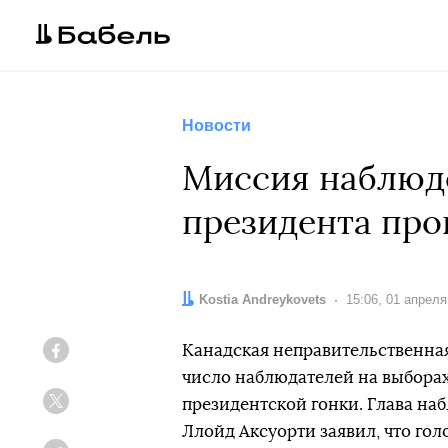
Новости
Миссия наблюд
президента про
Автор:
Kostia Andreykovets
Дата:
15:06, 01 апреля
Канадская неправительственна
Facebook
число наблюдателей на выборах
президентской гонки. Глава на
Twitter
Ллойд Аксуорти заявил, что гол