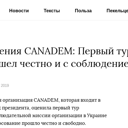
Новости
Тексты
Польза
Пекельц
ения CANADEM: Первый ту
шел честно и с соблюдени
 2019
я организация CANADEM, которая входит в
 президента, оценила первый тур
блюдательной миссии организации в Украине
осование прошло честно и свободно.