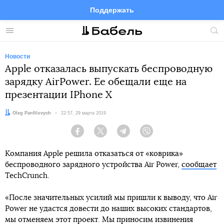
Поддержать
Facebook
Telegram
Twitter
Instagram
Меню
Пои
по
сай
Новости
Apple отказалась выпускать беспроводную
зарядку AirPower. Ее обещали еще на
презентации IPhone X
Автор:
Oleg Panfilovych
Дата:
22:57, 29 марта 2019
Facebook
Twitter
Telegram
Viber
Компания Apple решила отказаться от «коврика»
беспроводного зарядного устройства Air Power,
сообщает
TechCrunch.
«После значительных усилий мы пришли к выводу, что Air
Power не удастся довести до наших высоких стандартов,
мы отменяем этот проект. Мы приносим извинения