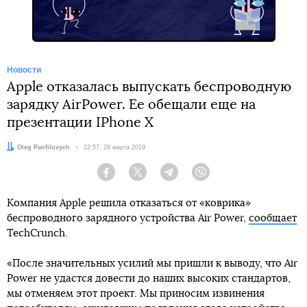
Новости
Apple отказалась выпускать беспроводную
зарядку AirPower. Ее обещали еще на
презентации IPhone X
Автор:
Oleg Panfilovych
Дата:
22:57, 29 марта 2019
Facebook
Twitter
Telegram
Viber
Компания Apple решила отказаться от «коврика»
беспроводного зарядного устройства Air Power,
сообщает
TechCrunch.
«После значительных усилий мы пришли к выводу, что Air
Power не удастся довести до наших высоких стандартов,
мы отменяем этот проект. Мы приносим извинения