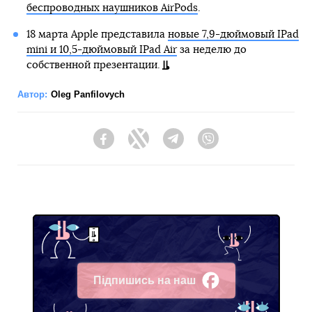
беспроводных наушников AirPods
.
18 марта Apple представила
новые 7,9-дюймовый IPad
mini и 10,5-дюймовый IPad Air
за неделю до
собственной презентации.
Автор:
Oleg Panfilovych
Facebook
Twitter
Telegram
Viber
Підпишись на наш
Facebook