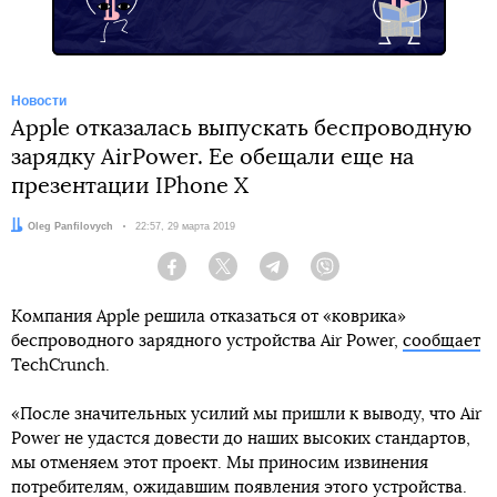
Новости
Apple отказалась выпускать беспроводную
зарядку AirPower. Ее обещали еще на
презентации IPhone X
Автор:
Oleg Panfilovych
Дата:
22:57, 29 марта 2019
Facebook
Twitter
Telegram
Viber
Компания Apple решила отказаться от «коврика»
беспроводного зарядного устройства Air Power,
сообщает
TechCrunch.
«После значительных усилий мы пришли к выводу, что Air
Power не удастся довести до наших высоких стандартов,
мы отменяем этот проект. Мы приносим извинения
потребителям, ожидавшим появления этого устройства.