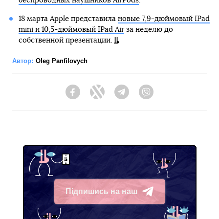
беспроводных наушников AirPods
.
18 марта Apple представила
новые 7,9-дюймовый IPad
mini и 10,5-дюймовый IPad Air
за неделю до
собственной презентации.
Автор:
Oleg Panfilovych
Facebook
Twitter
Telegram
Viber
Підпишись на наш
Telegram