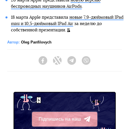
20 марта Apple представила
новую версию
беспроводных наушников AirPods
.
18 марта Apple представила
новые 7,9-дюймовый IPad
mini и 10,5-дюймовый IPad Air
за неделю до
собственной презентации.
Автор:
Oleg Panfilovych
Facebook
Twitter
Telegram
Viber
Підпишись на наш
Telegram