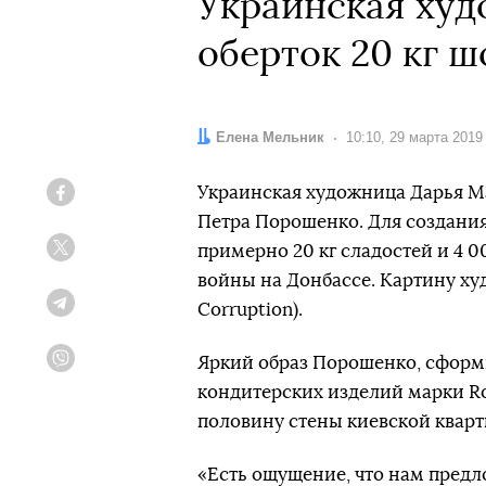
Украинская худ
оберток 20 кг ш
Автор:
Елена Мельник
Дата:
10:10, 29 марта 2019
Украинская художница Дарья М
Facebook
Петра Порошенко. Для создания
примерно 20 кг сладостей и 4 
Twitter
войны на Донбассе. Картину ху
Corruption).
Telegram
Яркий образ Порошенко, сформ
Viber
кондитерских изделий марки R
половину стены киевской кварт
«Есть ощущение, что нам предло