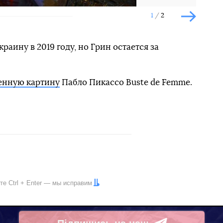
1
2
Наступн
раину в 2019 году, но Грин остается за
енную картину
Пабло Пикассо Buste de Femme.
ите
Ctrl
+
Enter
— мы исправим