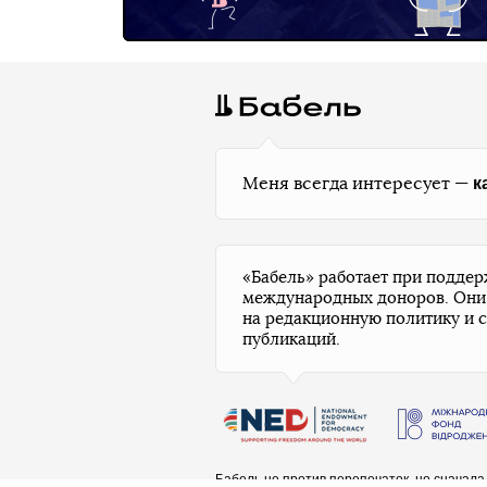
к
Меня всегда интересует —
«Бабель» работает при подде
международных доноров. Они
на редакционную политику и 
публикаций.
Бабель не против перепечаток, но сначал