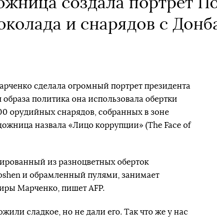
ожница создала портрет П
околада и снарядов с Донб
арченко сделала огромный портрет президента
 образа политика она использовала обертки
000 орудийных снарядов, собранных в зоне
дожница назвала «Лицо коррупции» (The Face of
ированный из разноцветных оберток
oshen и обрамленный пулями, занимает
иры Марченко, пишет AFP.
жили сладкое, но не дали его. Так что же у нас