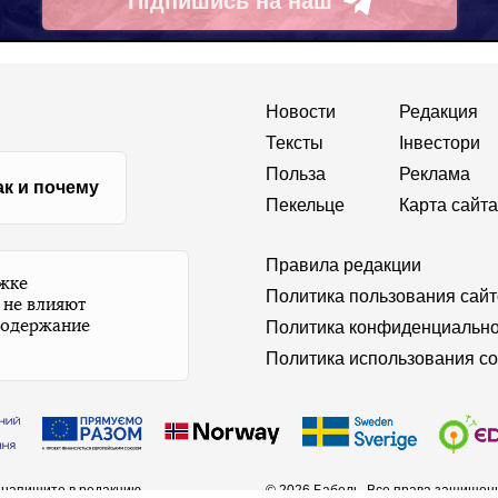
Підпишись на наш
Telegram
Новости
Редакция
Тексты
Інвестори
Польза
Реклама
ак и почему
Пекельце
Карта сайта
Правила редакции
ржке
Политика пользования сай
 не влияют
содержание
Политика конфиденциально
Политика использования co
а
напишите в редакцию
© 2026 Бабель. Все права защищен