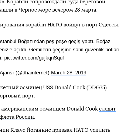
». Корабли сопровождали суда береговой
ашли в Черное море вечером 28 марта.
улирования корабли НАТО войдут в порт Одессы.
İstanbul Boğazından peş peşe geçiş yaptı. Boğaz
iz'e açıldı. Gemilerin geçişine sahil güvenlik botları
i.
pic.twitter.com/gujkqnSquf
Ajansı (@dhainternet)
March 28, 2019
акетный эсминец USS Donald Cook (DDG75)
орговый порт.
за американским эсминцем Donald Cook
следят
 флота России
.
нии Клаус Йоганнис
призвал НАТО усилить