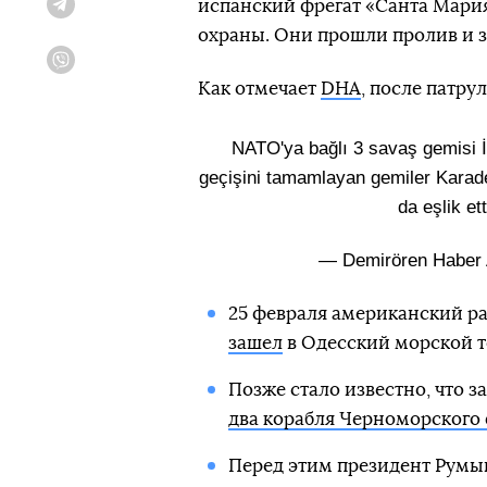
испанский фрегат «Санта Мария
Telegram
охраны. Они прошли пролив и з
Viber
Как отмечает
DHA
, после патр
NATO'ya bağlı 3 savaş gemisi 
geçişini tamamlayan gemiler Karaden
da eşlik ett
— Demirören Haber 
25 февраля американский р
зашел
в Одесский морской т
Позже стало известно, что 
два корабля Черноморского
Перед этим президент Румы