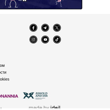
Facebook
Telegram
Twitter
Instagram
YouTube
TikTok
том
сти
okies
ы.