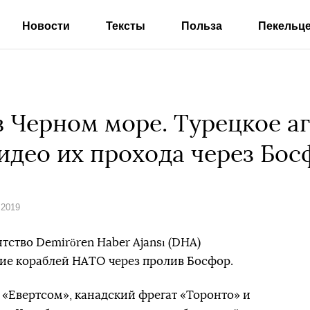
Новости
Тексты
Польза
Пекельц
 Черном море. Турецкое а
идео их прохода через Бос
 2019
ство Demirören Haber Ajansı (DHA)
ие кораблей НАТО через пролив Босфор.
«Евертсом», канадский фрегат «Торонто» и