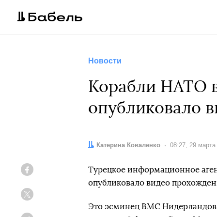
Новости
Корабли НАТО в
опубликовало в
Автор:
Катерина Коваленко
Дата:
08:27, 29 марта
Турецкое информационное агент
Facebook
опубликовало видео прохожден
Twitter
Это эсминец ВМС Нидерландов 