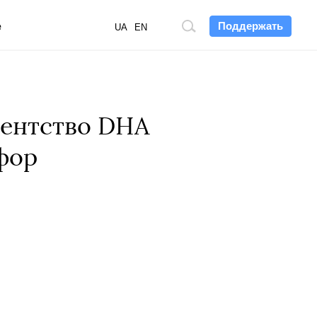
Поддержать
е
Поиск
UA
EN
по
сайту
гентство DHA
фор