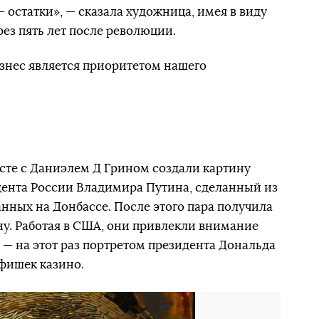
 — остатки», — сказала художница, имея в виду
з пять лет после революции.
изнес является приоритетом нашего
есте с Даниэлем Д Грином создали картину
дента России Владимира Путина, сделанный из
анных на Донбассе. После этого пара получила
ну. Работая в США, они привлекли внимание
— на этот раз портретом президента Дональда
фишек казино.