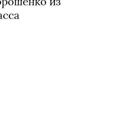
орошенко из
асса