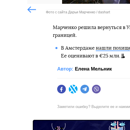
Фото с сайта Дарьи Марченко / dashart
Попередній слайд
Марченко решила вернуться в Ук
границей.
В Амстердаме
нашли похищ
Ее оценивают в €25 млн.
Автор:
Елена Мельник
Facebook
Twitter
Telegram
Viber
Заметили ошибку? Выделите ее и нажм