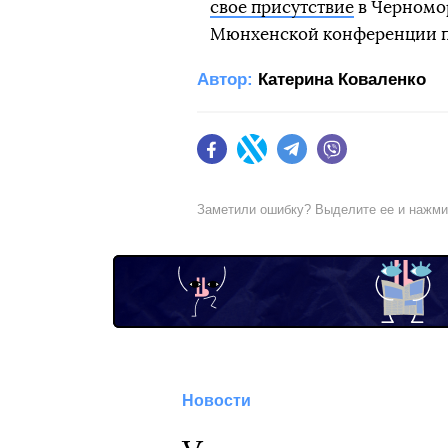
свое присутствие
в Черномор
Мюнхенской конференции по
Автор:
Катерина Коваленко
Facebook
Twitter
Telegram
Viber
Заметили ошибку? Выделите ее и нажм
Новости