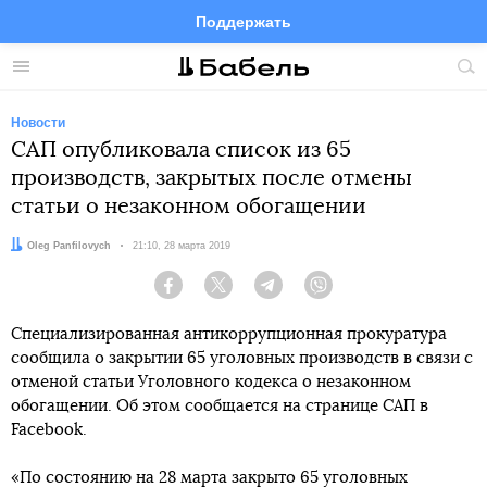
Поддержать
Facebook
Telegram
Twitter
Instagram
Меню
Пои
по
сай
Новости
САП опубликовала список из 65
производств, закрытых после отмены
статьи о незаконном обогащении
Автор:
Oleg Panfilovych
Дата:
21:10, 28 марта 2019
Facebook
Twitter
Telegram
Viber
Специализированная антикоррупционная прокуратура
сообщила о закрытии 65 уголовных производств в связи с
отменой статьи Уголовного кодекса о незаконном
обогащении. Об этом сообщается на странице САП в
Facebook.
«По состоянию на 28 марта закрыто 65 уголовных