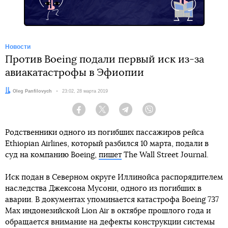
Новости
Против Boeing подали первый иск из-за
авиакатастрофы в Эфиопии
Автор:
Oleg Panfilovych
Дата:
23:02, 28 марта 2019
Facebook
Twitter
Telegram
Viber
Родственники одного из погибших пассажиров рейса
Ethiopian Airlines, который разбился 10 марта, подали в
суд на компанию Boeing,
пишет
The Wall Street Journal.
Иск подан в Северном округе Иллинойса распорядителем
наследства Джексона Мусони, одного из погибших в
аварии. В документах упоминается катастрофа Boeing 737
Max индонезийской Lion Air в октябре прошлого года и
обращается внимание на дефекты конструкции системы