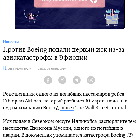
Facebook
Новости
Против Boeing подали первый иск из-за
авиакатастрофы в Эфиопии
Автор:
Oleg Panfilovych
Дата:
23:02, 28 марта 2019
Facebook
Twitter
Telegram
Viber
Родственники одного из погибших пассажиров рейса
Ethiopian Airlines, который разбился 10 марта, подали в
суд на компанию Boeing,
пишет
The Wall Street Journal.
Иск подан в Северном округе Иллинойса распорядителем
наследства Джексона Мусони, одного из погибших в
аварии. В документах упоминается катастрофа Boeing 737