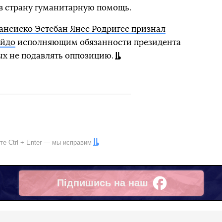
 в страну гуманитарную помощь.
ансиско Эстебан Янес Родригес признал
айдо
исполняющим обязанности президента
х не подавлять оппозицию.
ите
Ctrl
+
Enter
— мы исправим
Підпишись на наш
Facebook