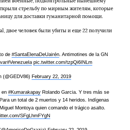
зилией военные, подконтрольные нынешнему
открыли стрельбу по мирным жителям, которые
аницу для доставки гуманитарной помощи.
al, двое человек были убиты и еще 22 получили
rto de
#SantaElenaDeUairén
. Antimotines de la GN
ívar
#Venezuela
pic.twitter.com/tzpQi6INLm
m (@GEDV86)
February 22, 2019
s en
#Kumarakapay
Rolando Garcia. Y tres más se
ara un total de 2 muertos y 14 heridos. Indígenas
 Miguel Montoya quien comando el trágico asalto.
witter.com/SFgLhmFYgN
 (@AmericoDeGrazia)
February 22, 2019