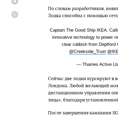
Telegram
По словам разработчиков, нови
Лодка способна с помощью сеток
Viber
Captain The Good Ship IKEA. Callin
innovative technology to power r
clear rubbish from Deptford
@Creekside_Trust
@IK
— Thames Active L
Сейчас две лодки курсируют в в
Лондона. Любой желающий може
дистанционном управлении опе
лица», благодаря установленной
После завершения кампании IK