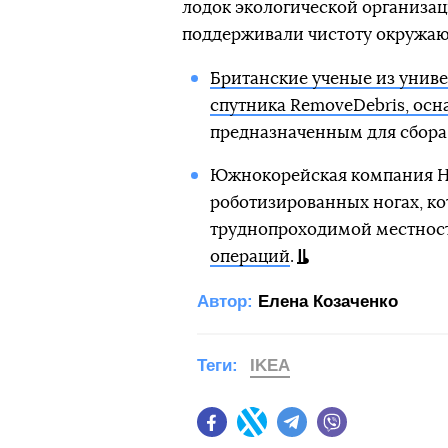
лодок экологической организац
поддерживали чистоту окружаю
Британские ученые из униве
спутника RemoveDebris, ос
предназначенным для сбора 
Южнокорейская компания Hy
роботизированных ногах, ко
труднопроходимой местнос
операций
.
Автор:
Елена Козаченко
Теги:
IKEA
Facebook
Twitter
Telegram
Viber