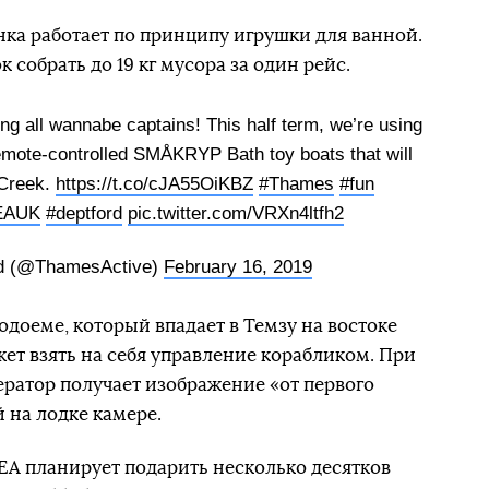
нка работает по принципу игрушки для ванной.
 собрать до 19 кг мусора за один рейс.
g all wannabe captains! This half term, we’re using
emote-controlled SMÅKRYP Bath toy boats that will
 Creek.
https://t.co/cJA55OiKBZ
#Thames
#fun
EAUK
#deptford
pic.twitter.com/VRXn4ltfh2
td (@ThamesActive)
February 16, 2019
одоеме, который впадает в Темзу на востоке
т взять на себя управление корабликом. При
ратор получает изображение «от первого
 на лодке камере.
EA планирует подарить несколько десятков