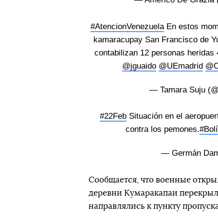
#AtencionVenezuela
En estos mome
kamaracupay San Francisco de Yur
contabilizan 12 personas heridas
@jguaido
@UEmadrid
@O
— Tamara Suju 
#22Feb
Situación en el aeropue
contra los pemones.
#Bol
— Germán Da
Сообщается, что военные откры
деревни Кумаракапаи перекрыл
направлялись к пункту пропуска