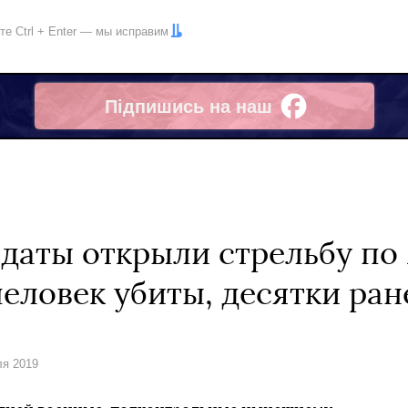
ите
Ctrl
+
Enter
— мы исправим
Підпишись на наш
Facebook
лдаты открыли стрельбу п
человек убиты, десятки ра
ля 2019