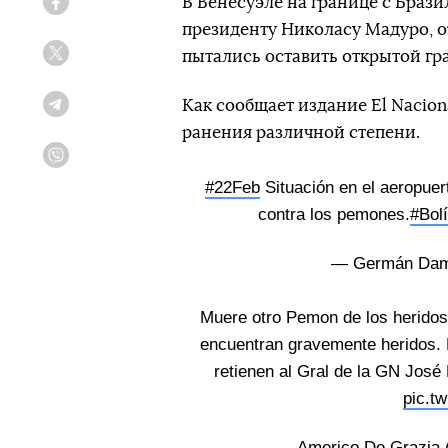
В Венесуэле на границе с Бра
Facebook
президенту Николасу Мадуро, 
пытались оставить открытой гр
Twitter
Как сообщает издание El Nacion
Telegram
ранения различной степени.
Viber
#22Feb
Situación en el aeropue
contra los pemones.
#Bol
— Germán Da
Muere otro Pemon de los herido
encuentran gravemente heridos. P
retienen al Gral de la GN José
pic.t
— Americo De Grazia