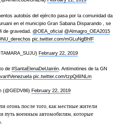
ntos autobús del ejército pasa por la comunidad da
uani en el municipio Gran Sabana Disparando , se
 4 de gravedad.
@OEA_oficial
@Almagro_OEA2015
NU_derechos
pic.twitter.com/mGLuNgBhfF
(@TAMARA_SUJU)
February 22, 2019
rto de
#SantaElenaDeUairén
. Antimotines de la GN
ívar
#Venezuela
pic.twitter.com/tzpQi6INLm
m (@GEDV86)
February 22, 2019
ли огонь после того, как местные жители
и путь военным автомобилям, которые
.