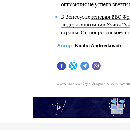
оппозиция не успела ввезти
В Венесуэле
генерал ВВС Фр
лидера оппозиции Хуана Гу
страны. Он попросил военны
Автор:
Kostia Andreykovets
Facebook
Twitter
Telegram
Viber
Заметили ошибку? Выделите ее и нажм