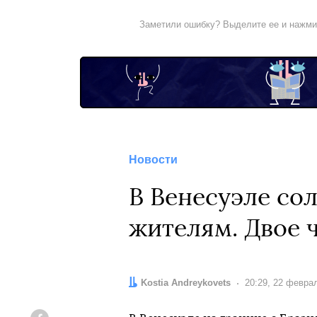
Заметили ошибку? Выделите ее и нажм
Новости
В Венесуэле со
жителям. Двое 
Автор:
Kostia Andreykovets
Дата:
20:29, 22 февра