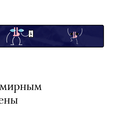
о мирным
нены