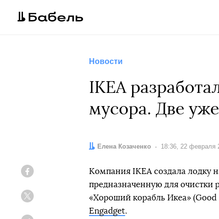
Новости
IKEA разработа
мусора. Две уж
Автор:
Елена Козаченко
Дата:
18:36, 22 февраля 
Компания IKEA создала лодку 
Facebook
предназначенную для очистки р
«Хороший корабль Икеа» (Good S
Twitter
Engadget
.