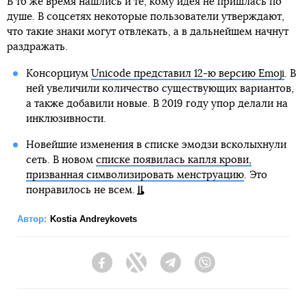
В то же время нашлись и те, кому идея не пришлась по
душе. В соцсетях некоторые пользователи утверждают,
что такие знаки могут отвлекать, а в дальнейшем начнут
раздражать.
Консорциум
Unicode представил 12-ю версию Emoji
. В
ней увеличили количество существующих вариантов,
а также добавили новые. В 2019 году упор делали на
инклюзивности.
Новейшие изменения в списке эмодзи всколыхнули
сеть. В новом
списке появилась капля крови,
призванная символизировать менструацию
. Это
понравилось не всем.
Автор:
Kostia Andreykovets
Facebook
Twitter
Telegram
Viber