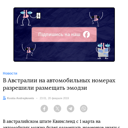
Підпишись на наш
Facebook
Новости
В Австралии на автомобильных номерах
разрешили размещать эмодзи
Автор:
Kostia Andreykovets
Дата:
23:01, 20 февраля 2019
Facebook
Twitter
Telegram
Viber
В австралийском штате Квинсленд с 1 марта на
автомобилях можно будет размещать номерные знаки с