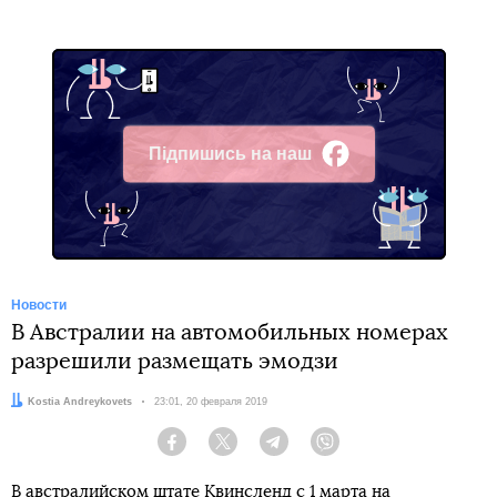
Підпишись на наш
Facebook
Новости
В Австралии на автомобильных номерах
разрешили размещать эмодзи
Автор:
Kostia Andreykovets
Дата:
23:01, 20 февраля 2019
Facebook
Twitter
Telegram
Viber
В австралийском штате Квинсленд с 1 марта на