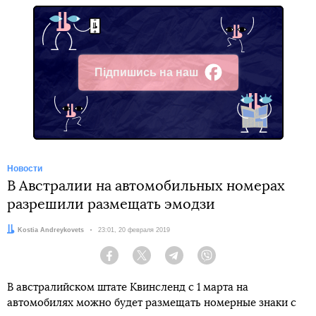
Підпишись на наш
Facebook
Новости
В Австралии на автомобильных номерах
разрешили размещать эмодзи
Автор:
Kostia Andreykovets
Дата:
23:01, 20 февраля 2019
Facebook
Twitter
Telegram
Viber
В австралийском штате Квинсленд с 1 марта на
автомобилях можно будет размещать номерные знаки с