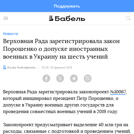
Поддержать
Facebook
Telegram
Twitter
Instagram
Меню
Пои
по
сай
Новости
Верховная Рада зарегистрировала закон
Порошенко о допуске иностранных
военных в Украину на шесть учений
Автор:
Kostia Andreykovets
Дата:
20:30, 20 февраля 2019
Facebook
Twitter
Telegram
Viber
Верховная Рада зарегистрировала законопроект
№10067
,
который инициировал президент Петр Порошенко, о
допуске в Украину военных других государств для
проведения совместных военных учений в 2019 году.
Законопроект предусматривает выделение 40 млн грн на
расходы, связанные с подготовкой и проведением учений,