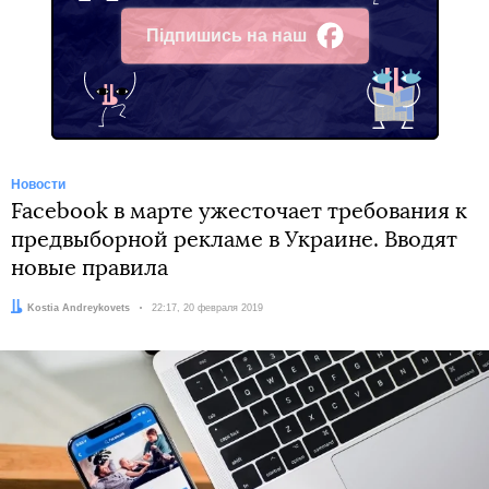
Підпишись на наш
Facebook
Новости
Facebook в марте ужесточает требования к
предвыборной рекламе в Украине. Вводят
новые правила
Автор:
Kostia Andreykovets
Дата:
22:17, 20 февраля 2019