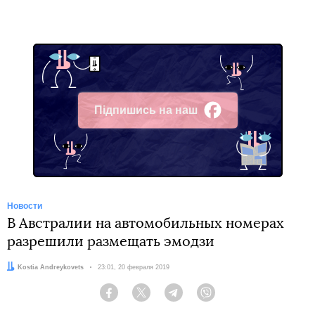
Підпишись на наш
Facebook
Новости
В Австралии на автомобильных номерах
разрешили размещать эмодзи
Автор:
Kostia Andreykovets
Дата:
23:01, 20 февраля 2019
Facebook
Twitter
Telegram
Viber