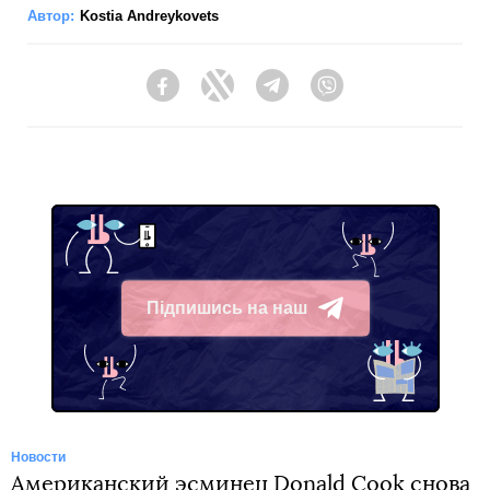
Автор:
Kostia Andreykovets
Facebook
Twitter
Telegram
Viber
Підпишись на наш
Telegram
Новости
Американский эсминец Donald Cook снова