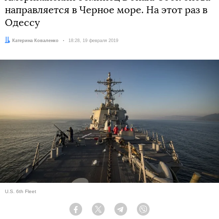
направляется в Черное море. На этот раз в
Одессу
Автор:
Катерина Коваленко
Дата:
18:28, 19 февраля 2019
U.S. 6th Fleet
Facebook
Twitter
Telegram
Viber