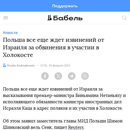
Поддержать
Facebook
Telegram
Twitter
Instagram
Меню
Пои
по
сай
Новости
Польша все еще ждет извинений от
Израиля за обвинения в участии в
Холокосте
Автор:
Kostia Andreykovets
Дата:
17:01, 19 февраля 2019
Facebook
Twitter
Telegram
Viber
Польша все еще ждет извинений от Израиля за
высказывания премьер-министра Биньямина Нетаньяху и
исполняющего обязанности министра иностранных дел
Исраэля Каца в адрес поляков и их участия в Холокосте.
Об этом заявил заместитель главы МИД Польши Шимон
Шинковский вель Сенк, пишет
Reuters
.