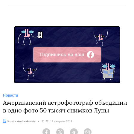
Підпишись на наш
Facebook
Новости
Американский астрофотограф объединил
в одно фото 50 тысяч снимков Луны
Автор:
Kostia Andreykovets
Дата:
21:22, 19 февраля 2019