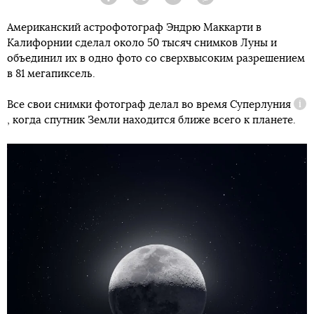
Facebook
Twitter
Telegram
Viber
Американский астрофотограф Эндрю Маккарти в
Калифорнии сделал около 50 тысяч снимков Луны и
объединил их в одно фото со сверхвысоким разрешением
в 81 мегапиксель.
Все свои снимки фотограф делал во время
Суперлуния
Спр
, когда спутник Земли находится ближе всего к планете.