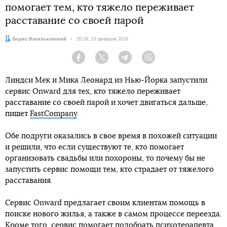
помогает тем, кто тяжело переживает
расставание со своей парой
Автор:
Борис Васильковский
Дата:
20:18, 19 февраля 2019
Facebook
Twitter
Telegram
Viber
Линдси Мек и Мика Леонард из Нью-Йорка запустили
сервис Onward для тех, кто тяжело переживает
расставание со своей парой и хочет двигаться дальше,
пишет
FastCompany
.
Обе подруги оказались в свое время в похожей ситуации
и решили, что если существуют те, кто помогает
организовать свадьбы или похороны, то почему бы не
запустить сервис помощи тем, кто страдает от тяжелого
расставания.
Сервис Onward предлагает своим клиентам помощь в
поиске нового жилья, а также в самом процессе переезда.
Кроме того, сервис помогает подобрать психотерапевта.