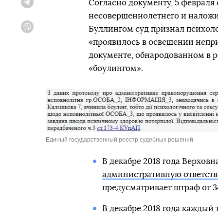
Согласно документу, 5 февраля
Telegram
несовершеннолетнего и наложил
Буллингом суд признал психоло
Viber
«проявилось в освещении неприс
документе, обнародованном в р
«боулингом».
Единый государственный реестр судебных решений
В декабре 2018 года Верховн
административную ответств
предусматривает штраф от 34
В декабре 2018 года каждый