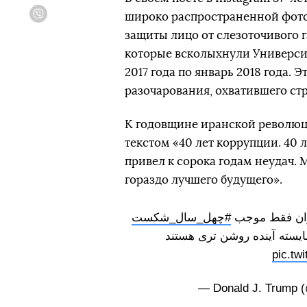
широко распространенной фот
Viber
защиты лицо от слезоточивого 
которые всколыхнули Университ
2017 года по январь 2018 года. 
разочарования, охватившего ст
К годовщине иранской революц
текстом «40 лет коррупции. 40 
привел к сорока годам неудач.
гораздо лучшего будущего».
#چهل_سال_شکست
یسته آینده روشن تری هستند
pic.t
— Donald J. Trump 