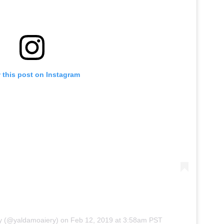
 this post on Instagram
ry (@yaldamoaiery)
on
Feb 12, 2019 at 3:58am PST