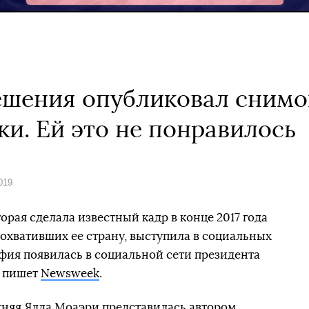
ешения опубликовал снимо
и. Ей это не понравилось
019
рая сделала известный кадр в конце 2017 года
 охвативших ее страну, выступила в социальных
рафия появилась в социальной сети президента
м пишет
Newsweek
.
етняя Ялда Моаэри представилась автором