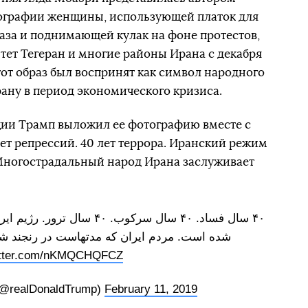
ографии женщины, использующей платок для
газа и поднимающей кулак на фоне протестов,
ет Тегеран и многие районы Ирана с декабря
Этот образ был воспринят как символ народного
рану в период экономического кризиса.
ии Трамп выложил ее фотографию вместе с
лет репрессий. 40 лет террора. Иранский режим
 Многострадальный народ Ирана заслуживает
۴۰ سال فساد. ۴۰ سال سرکوب. ۴۰ سال ترور. رژیم ایران فقط موجب
شده است. مردم ایران که مدتهاست در رنجند شا
witter.com/nKMQCHQFCZ
(@realDonaldTrump)
February 11, 2019