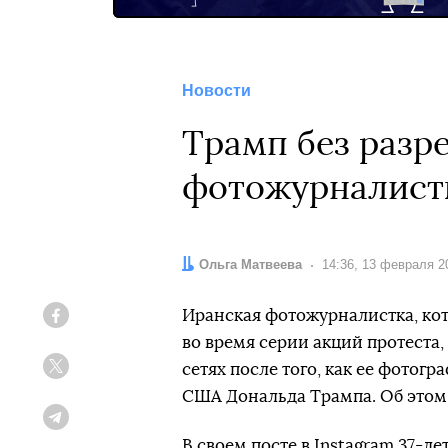
Новости
Трамп без разр
фотожурналистк
Автор:
Ольга Матвеева
Дата:
14:36, 13 февраля 2
Иранская фотожурналистка, кото
Facebook
во время серии акций протеста,
сетях после того, как ее фотог
Twitter
США Дональда Трампа. Об это
Telegram
В своем посте в Instagram 37-л