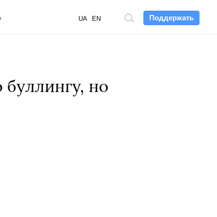
Поддержать
е
Поиск
UA
EN
по
сайту
 буллингу, но