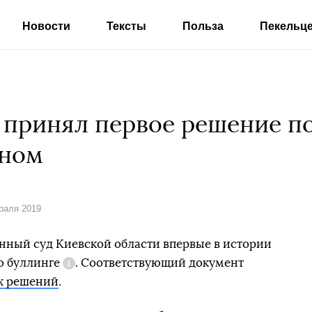
Новости
Тексты
Польза
Пекельц
 принял первое решение по
ином
враля 2019
нный суд Киевской области впервые в истории
 о
буллинге
. Соответствующий документ
Справка
х решений
.