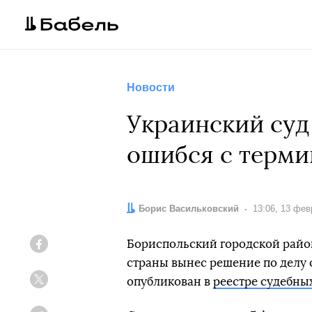
Новости
Украинский суд
ошибся с терм
Автор:
Борис Васильковский
Дата:
13:06, 13 фе
Бориспольский городской райо
Facebook
страны вынес решение по делу
опубликован в
реестре судебны
Twitter