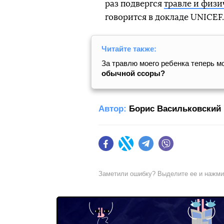
раз подвергся
травле и физи
говорится в докладе UNICEF.
Читайте также:
За травлю моего ребенка теперь м
обычной ссоры?
Автор:
Борис Васильковский
Facebook
Twitter
Telegram
Viber
Заметили ошибку? Выделите ее и нажм