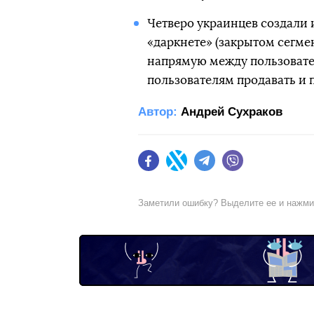
Четверо украинцев создали 
«даркнете» (закрытом сегмен
напрямую между пользоват
пользователям продавать и 
Автор:
Андрей Сухраков
Facebook
Twitter
Telegram
Viber
Заметили ошибку? Выделите ее и нажм