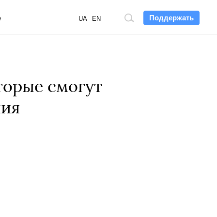
Поддержать
е
Поиск
UA
EN
по
сайту
торые смогут
ния