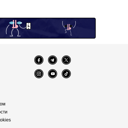
Facebook
Telegram
Twitter
Instagram
YouTube
TikTok
том
сти
okies