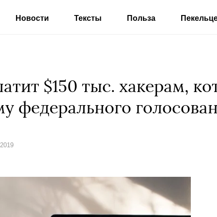
Новости
Тексты
Польза
Пекельц
атит $150 тыс. хакерам, ко
му федерального голосова
 2019