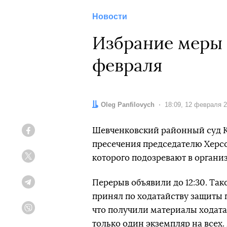
Новости
Избрание меры 
февраля
Автор:
Oleg Panfilovych
Дата:
18:09, 12 февраля 
Шевченковский районный суд К
Facebook
пресечения председателю Херсо
которого подозревают в органи
Twitter
Перерыв объявили до 12:30. Та
Telegram
принял по ходатайству защиты 
что получили материалы ходатай
Viber
только один экземпляр на всех