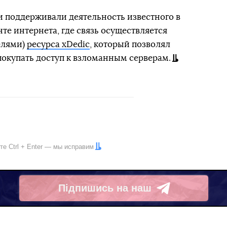
и поддерживали деятельность известного в
те интернета, где связь осуществляется
елями)
ресурса xDedic
, который позволял
покупать доступ к взломанным серверам.
ите
Ctrl
+
Enter
— мы исправим
Підпишись на наш
Telegram