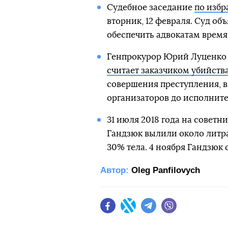
Судебное заседание
по избр
вторник, 12 февраля. Суд объ
обеспечить адвокатам время
Генпрокурор Юрий Луценко 
считает заказчиком убийств
совершения преступления, в
организаторов до исполните
31 июля 2018 года на советн
Гандзюк вылили около литр
30% тела. 4 ноября Гандзюк 
Автор:
Oleg Panfilovych
Facebook
Twitter
Telegram
Viber