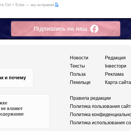
ите
Ctrl
+
Enter
— мы исправим
Підпишись на наш
Facebook
Новости
Редакция
Тексты
Інвестори
Польза
Реклама
ак и почему
Пекельце
Карта сайта
Правила редакции
ржке
Политика пользования сай
 не влияют
содержание
Политика конфиденциально
Политика использования co