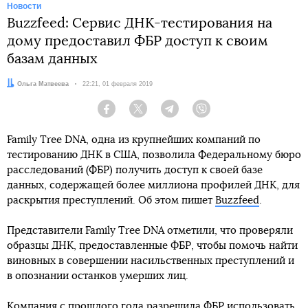
Новости
Buzzfeed: Сервис ДНК-тестирования на
дому предоставил ФБР доступ к своим
базам данных
Автор:
Ольга Матвеева
Дата:
22:21, 01 февраля 2019
Facebook
Twitter
Telegram
Viber
Family Tree DNA, одна из крупнейших компаний по
тестированию ДНК в США, позволила Федеральному бюро
расследований (ФБР) получить доступ к своей базе
данных, содержащей более миллиона профилей ДНК, для
раскрытия преступлений. Об этом пишет
Buzzfeed
.
Представители Family Tree DNA отметили, что проверяли
образцы ДНК, предоставленные ФБР, чтобы помочь найти
виновных в совершении насильственных преступлений и
в опознании останков умерших лиц.
Компания с прошлого года разрешила ФБР использовать