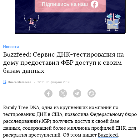
Підпишись на наш
Facebook
Новости
Buzzfeed: Сервис ДНК-тестирования на
дому предоставил ФБР доступ к своим
базам данных
Автор:
Ольга Матвеева
Дата:
22:21, 01 февраля 2019
Facebook
Twitter
Telegram
Viber
Family Tree DNA, одна из крупнейших компаний по
тестированию ДНК в США, позволила Федеральному бюро
расследований (ФБР) получить доступ к своей базе
данных, содержащей более миллиона профилей ДНК, для
раскрытия преступлений. Об этом пишет
Buzzfeed
.