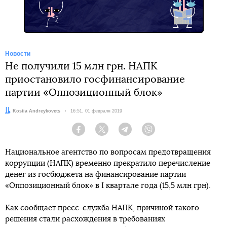
Новости
Не получили 15 млн грн. НАПК
приостановило госфинансирование
партии «Оппозиционный блок»
Автор:
Kostia Andreykovets
Дата:
16:51, 01 февраля 2019
Facebook
Twitter
Telegram
Viber
Национальное агентство по вопросам предотвращения
коррупции (НАПК) временно прекратило перечисление
денег из госбюджета на финансирование партии
«Оппозиционный блок» в I квартале года (15,5 млн грн).
Как сообщает пресс-служба НАПК, причиной такого
решения стали расхождения в требованиях