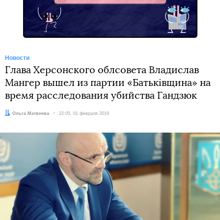
Новости
Глава Херсонского облсовета Владислав
Мангер вышел из партии «Батьківщина» на
время расследования убийства Гандзюк
Автор:
Ольга Матвеева
Дата:
22:05, 01 февраля 2019