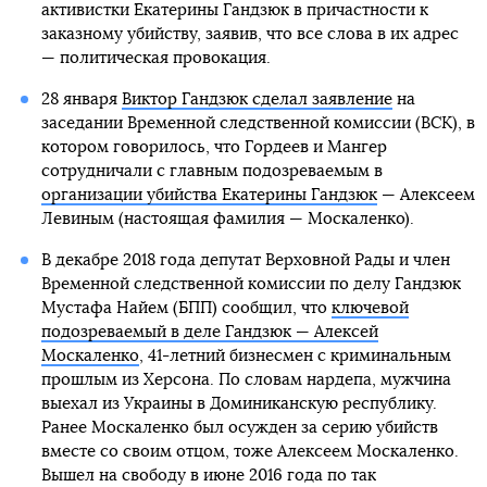
активистки Екатерины Гандзюк в причастности к
заказному убийству, заявив, что все слова в их адрес
— политическая провокация.
28 января
Виктор Гандзюк сделал заявление
на
заседании Временной следственной комиссии (ВСК), в
котором говорилось, что Гордеев и Мангер
сотрудничали с главным подозреваемым в
организации убийства Екатерины Гандзюк
— Алексеем
Левиным (настоящая фамилия — Москаленко).
В декабре 2018 года депутат Верховной Рады и член
Временной следственной комиссии по делу Гандзюк
Мустафа Найем (БПП) сообщил, что
ключевой
подозреваемый в деле Гандзюк — Алексей
Москаленко
, 41-летний бизнесмен с криминальным
прошлым из Херсона. По словам нардепа, мужчина
выехал из Украины в Доминиканскую республику.
Ранее Москаленко был осужден за серию убийств
вместе со своим отцом, тоже Алексеем Москаленко.
Вышел на свободу в июне 2016 года по так