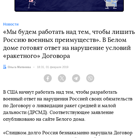
Новости
«Мы будем работать над тем, чтобы лишить
Россию военных преимуществ». В Белом
доме готовят ответ на нарушение условий
«ракетного» Договора
Автор:
Ольга Матвеева
Дата:
18:31, 01 февраля 2019
Facebook
Twitter
Telegram
Viber
В США начнут работать над тем, чтобы разработать
военный ответ на нарушения Россией своих обязательств
по Договору о ликвидации ракет средней и малой
дальности (ДРСМД). Соответствующее заявление
опубликовано на сайте Белого дома.
«Слишком долго Россия безнаказанно нарушала Договор