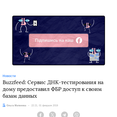
Підпишись на наш
Facebook
Новости
Buzzfeed: Сервис ДНК-тестирования на
дому предоставил ФБР доступ к своим
базам данных
Автор:
Ольга Матвеева
Дата:
22:21, 01 февраля 2019
Facebook
Twitter
Telegram
Viber