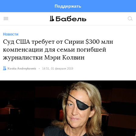
Поддержать
Facebook
Telegram
Twitter
Instagram
Меню
Пои
по
сай
Новости
Суд США требует от Сирии $300 млн
компенсации для семьи погибшей
журналистки Мэри Колвин
Автор:
Kostia Andreykovets
Дата:
14:51, 01 февраля 2019