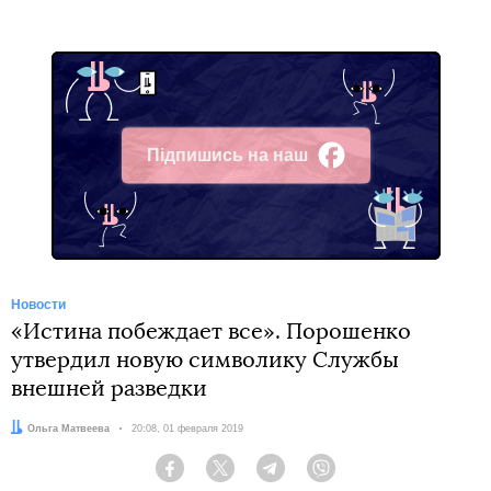
Підпишись на наш
Facebook
Новости
«Истина побеждает все». Порошенко
утвердил новую символику Службы
внешней разведки
Автор:
Ольга Матвеева
Дата:
20:08, 01 февраля 2019
Facebook
Twitter
Telegram
Viber