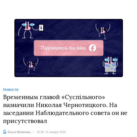
Підпишись на наш
Facebook
Новости
Временным главой «Суспільного»
назначили Николая Чернотицкого. На
заседании Наблюдательного совета он не
присутствовал
Автор:
Ольга Матвеева
Дата:
22:49, 31 января 2019