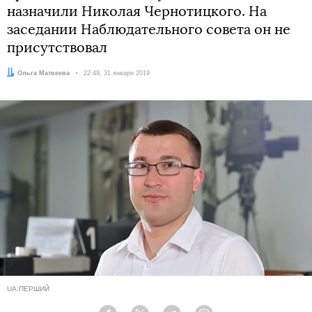
назначили Николая Чернотицкого. На
заседании Наблюдательного совета он не
присутствовал
Автор:
Ольга Матвеева
Дата:
22:49, 31 января 2019
UA:ПЕРШИЙ