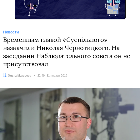
Новости
Временным главой «Суспільного»
назначили Николая Чернотицкого. На
заседании Наблюдательного совета он не
присутствовал
Автор:
Ольга Матвеева
Дата:
22:49, 31 января 2019