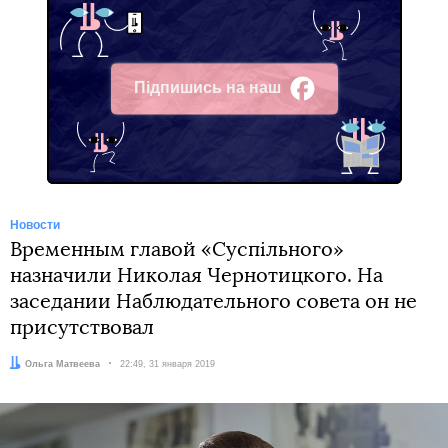
Підпишись на наш
Facebook
Новости
Временным главой «Суспільного»
назначили Николая Чернотицкого. На
заседании Наблюдательного совета он не
присутствовал
Автор:
Ольга Матвеева
Дата:
22:49, 31 января 2019