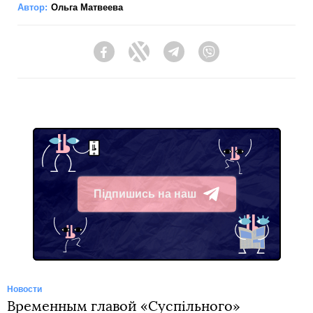
Автор:
Ольга Матвеева
Facebook
Twitter
Telegram
Viber
Підпишись на наш
Telegram
Новости
Временным главой «Суспільного»