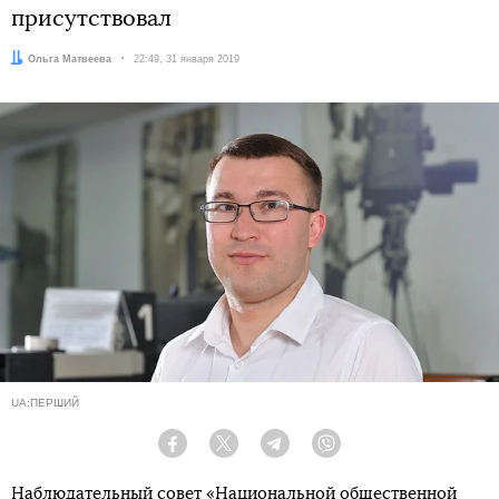
присутствовал
Автор:
Ольга Матвеева
Дата:
22:49, 31 января 2019
UA:ПЕРШИЙ
Facebook
Twitter
Telegram
Viber
Наблюдательный совет «Национальной общественной