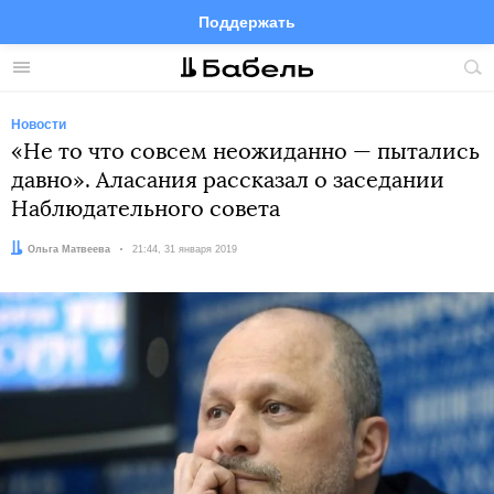
Поддержать
Facebook
Telegram
Twitter
Instagram
Меню
Пои
по
сай
Новости
«Не то что совсем неожиданно — пытались
давно». Аласания рассказал о заседании
Наблюдательного совета
Автор:
Ольга Матвеева
Дата:
21:44, 31 января 2019