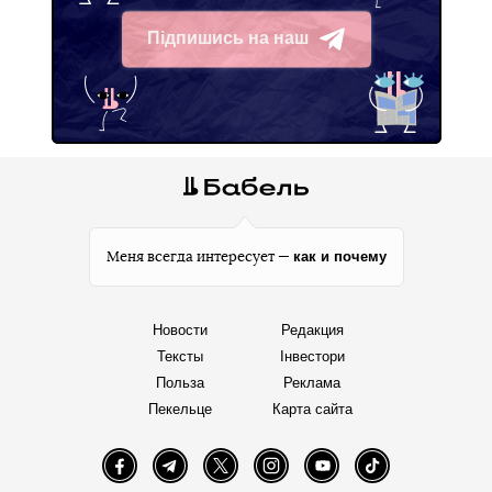
Підпишись на наш
Telegram
как и почему
Меня всегда интересует —
Новости
Редакция
Тексты
Інвестори
Польза
Реклама
Пекельце
Карта сайта
Facebook
Telegram
Twitter
Instagram
YouTube
TikTok