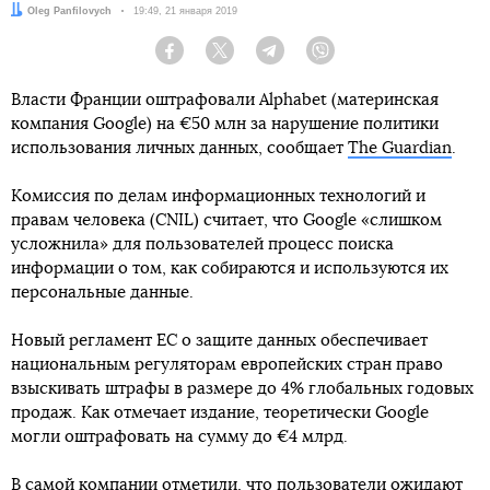
Автор:
Oleg Panfilovych
Дата:
19:49, 21 января 2019
Facebook
Twitter
Telegram
Viber
Власти Франции оштрафовали Alphabet (материнская
компания Google) на €50 млн за нарушение политики
использования личных данных, сообщает
The Guardian
.
Комиссия по делам информационных технологий и
правам человека (CNIL) считает, что Google «слишком
усложнила» для пользователей процесс поиска
информации о том, как собираются и используются их
персональные данные.
Новый регламент ЕС о защите данных обеспечивает
национальным регуляторам европейских стран право
взыскивать штрафы в размере до 4% глобальных годовых
продаж. Как отмечает издание, теоретически Google
могли оштрафовать на сумму до €4 млрд.
В самой компании отметили, что пользователи ожидают