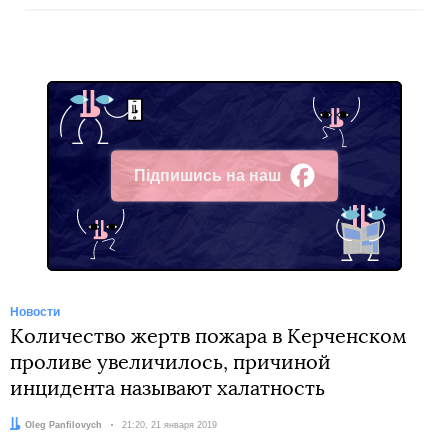
Підпишись на наш
Facebook
Новости
Количество жертв пожара в Керченском
проливе увеличилось, причиной
инцидента называют халатность
Автор:
Oleg Panfilovych
Дата:
21:20, 21 января 2019