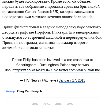
можно будет клонировать». Кроме того, он обещает
передать все собранные с продажи средства британской
организации Cancer Research UK, которая занимается
исследованиями методов лечения онкозаболеваний.
Принц Филипп попал в аварию неподалеку королевского
дворца в графстве Норфолк 17 января. Его внедорожник
столкнулся со встречной машиной и перевернулся на бок.
Принц не пострадал, женщина-пассажир второго
автомобиля сломала запястье.
Prince Philip has been involved in a car crash near to
Sandringham - Buckingham Palace say he was
unhurt
https://t.co/kKAVJYOlwX
pic.twitter.com/WX8V5wA0md
— ITV News (@itvnews)
January 17, 2019
Автор:
Oleg Panfilovych