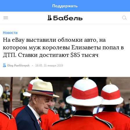
Поддержать
Facebook
Telegram
Twitter
Instagram
Меню
Пои
по
сай
Новости
На eBay выставили обломки авто, на
котором муж королевы Елизаветы попал в
ДТП. Ставки достигают $85 тысяч
Автор:
Oleg Panfilovych
Дата:
18:05, 21 января 2019