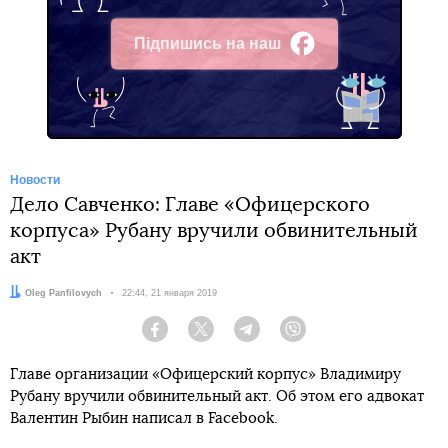
Підпишись на наш
Facebook
Новости
Дело Савченко: Главе «Офицерского
корпуса» Рубану вручили обвинительный
акт
Автор:
Oleg Panfilovych
Дата:
22:44, 21 января 2019
Facebook
Twitter
Telegram
Viber
Главе организации «Офицерский корпус» Владимиру
Рубану вручили обвинительный акт. Об этом его адвокат
Валентин Рыбин написал в Facebook.