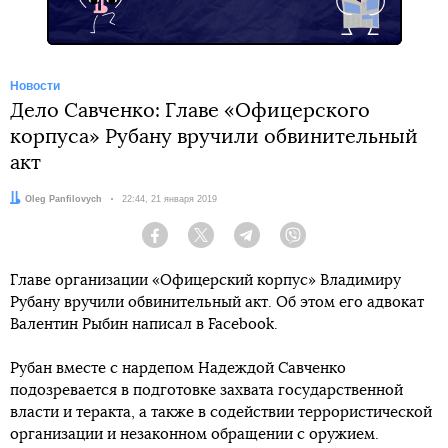
Новости
Дело Савченко: Главе «Офицерского
корпуса» Рубану вручили обвинительный
акт
Автор:
Oleg Panfilovych
Дата:
22:44, 21 января 2019
Facebook
Twitter
Telegram
Viber
Главе организации «Офицерский корпус» Владимиру
Рубану вручили обвинительный акт. Об этом его адвокат
Валентин Рыбин написал в Facebook.
Рубан вместе с нардепом Надеждой Савченко
подозревается в подготовке захвата государственной
власти и теракта, а также в содействии террористической
организации и незаконном обращении с оружием.