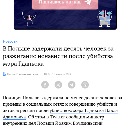
Підпишись на наш
Telegram
Новости
В Польше задержали десять человек за
разжигание ненависти после убийства
мэра Гданьска
Автор:
Борис Васильковский
Дата:
18:34, 16 января 2019
Facebook
Twitter
Telegram
Viber
Полиция Польши задержала не менее десяти человек за
призывы в социальных сетях к совершению убийств и
актов агрессии после
убийством мэра Гданьска Павла
Адамовича
. Об этом в Twitter сообщил министр
внутренних дел Польши Йоахим Брудзиньский.