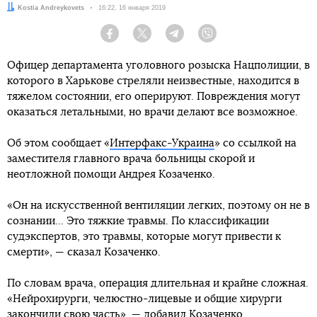
Автор:
Kostia Andreykovets
Дата:
16:22, 16 января 2019
Facebook
Twitter
Telegram
Viber
Офицер департамента уголовного розыска Нацполиции, в
которого в Харькове стреляли неизвестные, находится в
тяжелом состоянии, его оперируют. Повреждения могут
оказаться летальными, но врачи делают все возможное.
Об этом сообщает «
Интерфакс-Украина
» со ссылкой на
заместителя главного врача больницы скорой и
неотложной помощи Андрея Козаченко.
«Он на искусственной вентиляции легких, поэтому он не в
сознании... Это тяжкие травмы. По классификации
судэкспертов, это травмы, которые могут привести к
смерти», — сказал Козаченко.
По словам врача, операция длительная и крайне сложная.
«Нейрохирурги, челюстно-лицевые и общие хирурги
закончили свою часть», — добавил Козаченко.