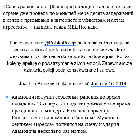
«Со вчерашнего дня [15 января] полиция Польши по всей
стране уже провела по меньшей мере десять задержаний
в связи с призывами в интернете к убийствам и актам
агрессии», — написал глава МВД Польши.
Funkcjonariusze
@PolskaPolicja
na terenie całego kraju od
wczoraj dokonali już kilkunastu zatrzymań w związku z
wezwaniami w internecie do zabójstw i aktów agresji.Po raz
kolejny apeluję o powstrzymanie złych emocji. Zapewniam,że
działania policji bedą konsekwentne i surowe.
— Joachim Brudziński (@jbrudzinski)
January 16, 2019
Адамович
получил серьезные ранения
во время
нападения 13 января. Инцидент произошел во время
праздничного концерта Большого оркестра
Рождественской помощи в Гданьске. Мужчина с
бейджем «Пресса» поднялся на сцену и ударил
Адамовича несколько раз ножом.