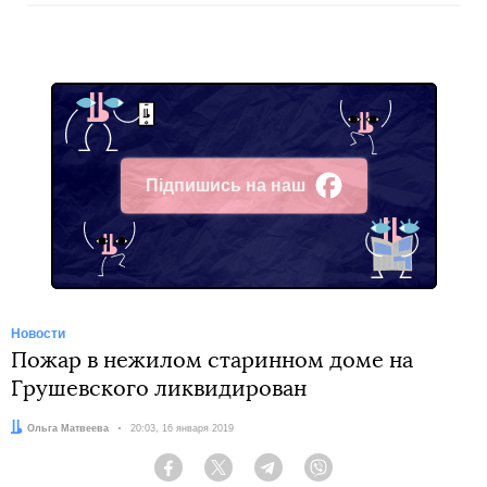
Підпишись на наш
Facebook
Новости
Пожар в нежилом старинном доме на
Грушевского ликвидирован
Автор:
Ольга Матвеева
Дата:
20:03, 16 января 2019
Facebook
Twitter
Telegram
Viber