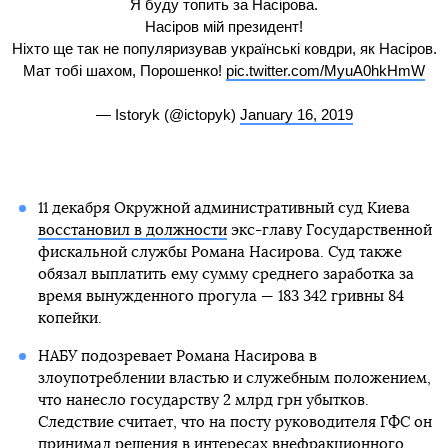
Я буду топить за Насірова.
Насіров мій президент!
Ніхто ще так не популяризував українські ковдри, як Насіров.
Мат тобі шахом, Порошенко!
pic.twitter.com/MyuA0hkHmW
— Istoryk (@ictopyk)
January 16, 2019
11 декабря Окружной административный суд Киева
восстановил в должности
экс-главу Государственной
фискальной службы Романа Насирова. Суд также
обязал выплатить ему сумму среднего заработка за
время вынужденного прогула — 183 342 гривны 84
копейки.
НАБУ подозревает Романа Насирова в
злоупотреблении властью и служебным положением,
что нанесло государству 2 млрд грн убытков.
Следствие считает, что на посту руководителя ГФС он
принимал решения в интересах внефракционного