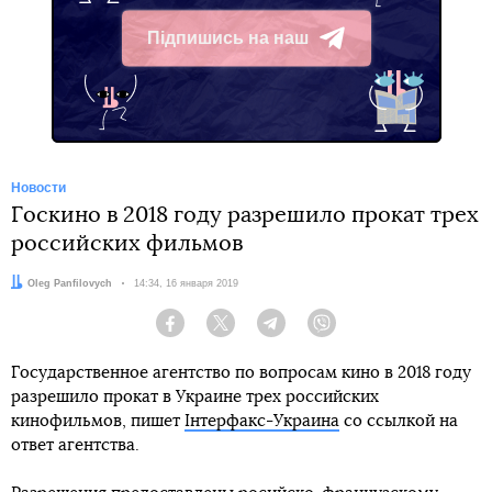
Підпишись на наш
Telegram
Новости
Госкино в 2018 году разрешило прокат трех
российских фильмов
Автор:
Oleg Panfilovych
Дата:
14:34, 16 января 2019
Facebook
Twitter
Telegram
Viber
Государственное агентство по вопросам кино в 2018 году
разрешило прокат в Украине трех российских
кинофильмов, пишет
Інтерфакс-Украина
со ссылкой на
ответ агентства.