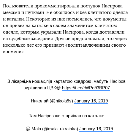
Пользователи прокомментировали поступок Насирова
мемами и шутками. Не обошлось и без клетчатого одеяла
и каталки. Некоторые из них посмеялись, что документы
он привез на каталке в своем знаменитом клетчатом
одеяле, которым укрывали Насирова, когда доставляли
на судебные заседания. Другие предположили, что через
несколько лет его признают «политзаключенным своего
времени».
З лікарні,на ношах,під картатою ковдрою ,мабуть Насіров
вирішили в ЦВК😎
https://t.co/rWPo93BP07
— Николай (@nikola9s)
January 16, 2019
Там Насіров же ж приїхав на каталке
— 🤗 Mala (@mala_ukrainka)
January 16, 2019