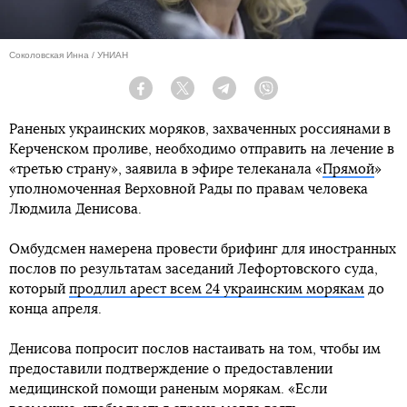
Соколовская Инна / УНИАН
Facebook
Twitter
Telegram
Viber
Раненых украинских моряков, захваченных россиянами в
Керченском проливе, необходимо отправить на лечение в
«третью страну», заявила в эфире телеканала «
Прямой
»
уполномоченная Верховной Рады по правам человека
Людмила Денисова.
Омбудсмен намерена провести брифинг для иностранных
послов по результатам заседаний Лефортовского суда,
который
продлил арест всем 24 украинским морякам
до
конца апреля.
Денисова попросит послов настаивать на том, чтобы им
предоставили подтверждение о предоставлении
медицинской помощи раненым морякам. «Если