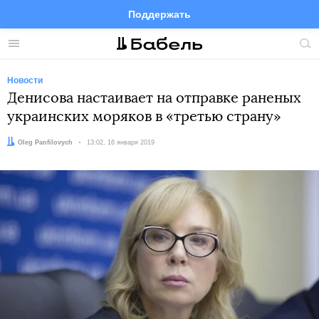
Поддержать
Facebook
Telegram
Twitter
Instagram
Меню
Пои
по
сай
Новости
Денисова настаивает на отправке раненых
украинских моряков в «третью страну»
Автор:
Oleg Panfilovych
Дата:
13:02, 16 января 2019