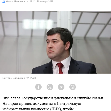
Автор:
Ольга Матвеева
Дата:
17:41, 16 января 2019
Гонтарь Владимир / УНИАН
Facebook
Twitter
Telegram
Viber
Экс-глава Государственной фискальной службы Роман
Насиров принес документы в Центральную
избирательную комиссию (ЦИК), чтобы