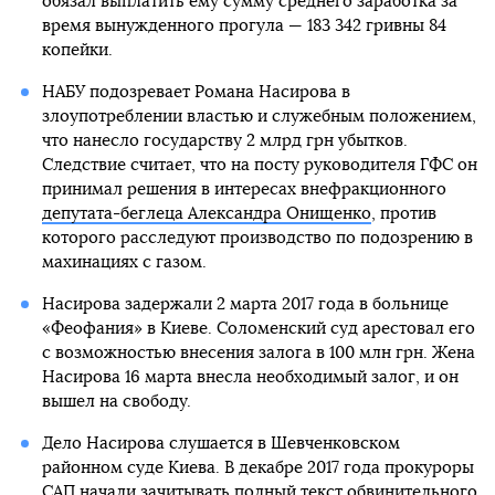
обязал выплатить ему сумму среднего заработка за
время вынужденного прогула — 183 342 гривны 84
копейки.
НАБУ подозревает Романа Насирова в
злоупотреблении властью и служебным положением,
что нанесло государству 2 млрд грн убытков.
Следствие считает, что на посту руководителя ГФС он
принимал решения в интересах внефракционного
депутата-беглеца Александра Онищенко
, против
которого расследуют производство по подозрению в
махинациях с газом.
Насирова задержали 2 марта 2017 года в больнице
«Феофания» в Киеве. Соломенский суд арестовал его
с возможностью внесения залога в 100 млн грн. Жена
Насирова 16 марта внесла необходимый залог, и он
вышел на свободу.
Дело Насирова слушается в Шевченковском
районном суде Киева. В декабре 2017 года прокуроры
САП начали зачитывать полный текст обвинительного