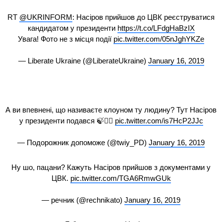
RT
@UKRINFORM
: Насіров прийшов до ЦВК реєструватися
кандидатом у президенти
https://t.co/LFdgHaBzIX
Увага! Фото не з місця події
pic.twitter.com/05nJghYKZe
— Liberate Ukraine (@LiberateUkraine)
January 16, 2019
А ви впевнені, що називаєте клоуном ту людину? Тут Насіров
у президенти подався 🍃🤦‍♀️
pic.twitter.com/is7HcP2JJc
— Подорожник допоможе (@twiy_PD)
January 16, 2019
Ну шо, пацани? Кажуть Насіров прийшов з документами у
ЦВК.
pic.twitter.com/TGA6RmwGUk
— речник (@rechnikato)
January 16, 2019