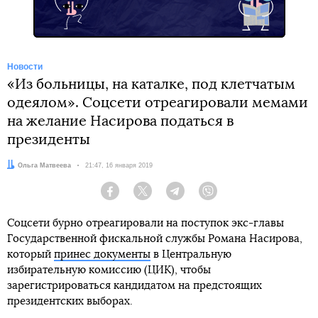
Новости
«Из больницы, на каталке, под клетчатым
одеялом». Соцсети отреагировали мемами
на желание Насирова податься в
президенты
Автор:
Ольга Матвеева
Дата:
21:47, 16 января 2019
Facebook
Twitter
Telegram
Viber
Соцсети бурно отреагировали на поступок экс-главы
Государственной фискальной службы Романа Насирова,
который
принес документы
в Центральную
избирательную комиссию (ЦИК), чтобы
зарегистрироваться кандидатом на предстоящих
президентских выборах.