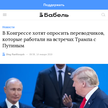
Поддержать
Facebook
Telegram
Twitter
Instagram
Меню
Пои
по
сай
Новости
В Конгрессе хотят опросить переводчиков,
которые работали на встречах Трампа с
Путиным
Автор:
Oleg Panfilovych
Дата:
09:58, 14 января 2019