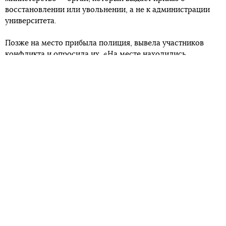
восстановлении или увольнении, а не к администрации
университета.
Позже на место прибыла полиция, вывела участников
конфликта и опросила их. «На месте находились
сотрудники Государственной исполнительной службы,
которые обратились с просьбой обеспечить
правопорядок. Поэтому, чтобы не допустить нарушений
законодательства, у университета усилено
патрулирование», — сообщает пресс-служба полиции
Киева.
Амосову отстранили 20 февраля на время служебной
проверки. Она назвала это решение незаконным и
обратилась в суд. 1 марта Окружной
административный суд Киева возобновил Амосову в
должности до начала рассмотрения ее иска против
Минздрава по существу.
6 марта другим приказом Министерство