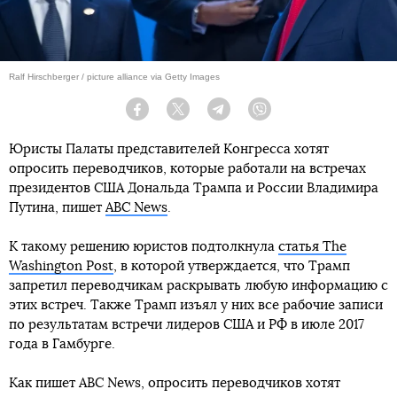
Ralf Hirschberger / picture alliance via Getty Images
Facebook
Twitter
Telegram
Viber
Юристы Палаты представителей Конгресса хотят
опросить переводчиков, которые работали на встречах
президентов США Дональда Трампа и России Владимира
Путина, пишет
ABC News
.
К такому решению юристов подтолкнула
статья The
Washington Post
, в которой утверждается, что Трамп
запретил переводчикам раскрывать любую информацию с
этих встреч. Также Трамп изъял у них все рабочие записи
по результатам встречи лидеров США и РФ в июле 2017
года в Гамбурге.
Как пишет ABC News, опросить переводчиков хотят