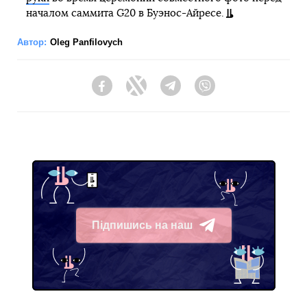
началом саммита G20 в Буэнос-Айресе.
Автор:
Oleg Panfilovych
Facebook
Twitter
Telegram
Viber
Підпишись на наш
Telegram