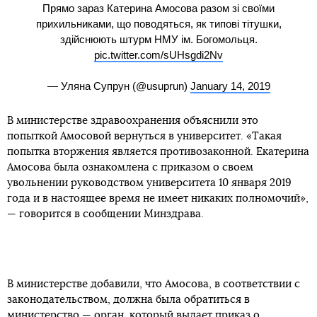
Прямо зараз Катерина Амосова разом зі своїми
прихильниками, що поводяться, як типові тітушки,
здійснюють штурм НМУ ім. Богомольця.
pic.twitter.com/sUHsgdi2Nv
— Уляна Супрун (@usuprun)
January 14, 2019
В министерстве здравоохранения объяснили это
попыткой Амосовой вернуться в университет. «Такая
попытка вторжения является противозаконной. Екатерина
Амосова была ознакомлена с приказом о своем
увольнении руководством университета 10 января 2019
года и в настоящее время не имеет никаких полномочий»,
— говорится в сообщении Минздрава.
В министерстве добавили, что Амосова, в соответствии с
законодательством, должна была обратиться в
министерство — орган, который выдает приказ о