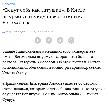
Новости
«Ведут себя как титушки». В Киеве
штурмовали медуниверситет им.
Богомольца
Автор:
Oleg Panfilovych
Дата:
11:01, 14 января 2019
Facebook
Twitter
Telegram
Viber
Здание Национального медицинского университета
имени Богомольца штурмуют сторонники бывшего
ректора Екатерины Амосовой. Об этом пишет в Twitter
исполняющий обязанности министра здравоохранения
Ульяна Супрун.
«Прямо сейчас Екатерина Амосова вместе со своими
сторонниками, которые ведут себя как типичные титушки,
осуществляют штурм НМУ им. Богомольца», — пишет
Супрун.