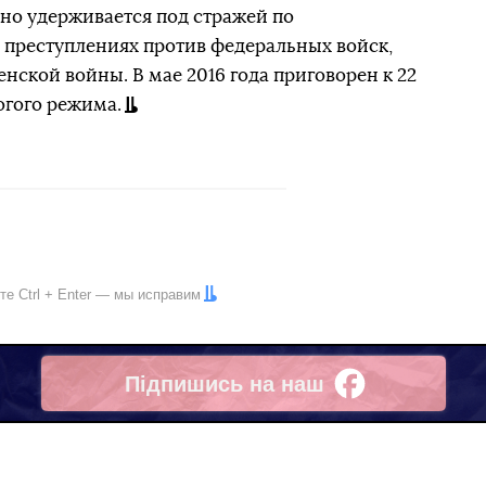
нно удерживается под стражей по
преступлениях против федеральных войск,
нской войны. В мае 2016 года приговорен к 22
огого режима.
ите
Ctrl
+
Enter
— мы исправим
Підпишись на наш
Facebook