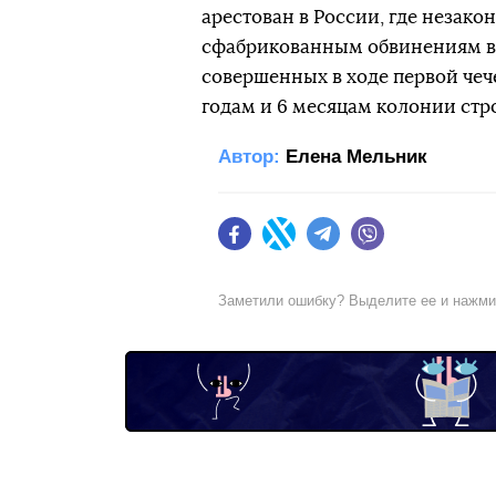
арестован в России, где незако
сфабрикованным обвинениям в 
совершенных в ходе первой чече
годам и 6 месяцам колонии стр
Автор:
Елена Мельник
Facebook
Twitter
Telegram
Viber
Заметили ошибку? Выделите ее и нажм