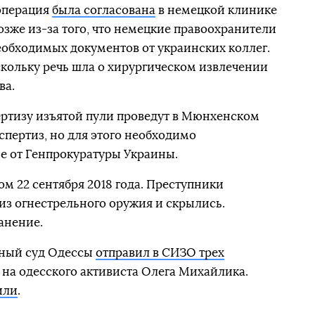
 операция
была согласована
в немецкой клинике
позже из-за того, что немецкие правоохранители
еобходимых документов от украинских коллег.
кольку речь шла о хирургическом извлечении
ва.
пертизу изъятой пули проведут в Мюнхенском
пертиз, но для этого необходимо
е от Генпрокуратуры Украины.
м 22 сентября 2018 года. Преступники
из огнестрельного оружия и скрылись.
анение.
нный суд Одессы
отправил в СИЗО трех
на одесского активиста Олега Михайлика.
или
.