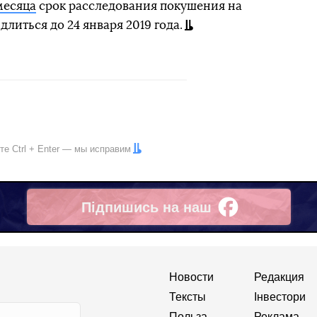
месяца
срок расследования покушения на
длиться до 24 января 2019 года.
ите
Ctrl
+
Enter
— мы исправим
Підпишись на наш
Facebook
Новости
Редакция
Тексты
Інвестори
Польза
Реклама