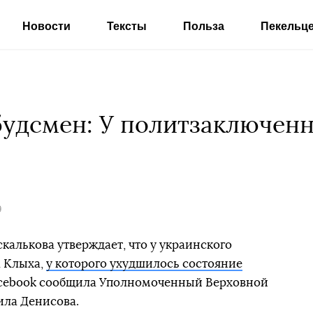
Новости
Тексты
Польза
Пекельц
удсмен: У политзаключенн
9
алькова утверждает, что у украинского
 Клыха,
у которого ухудшилось состояние
 Facebook сообщила Уполномоченный Верховной
ила Денисова.