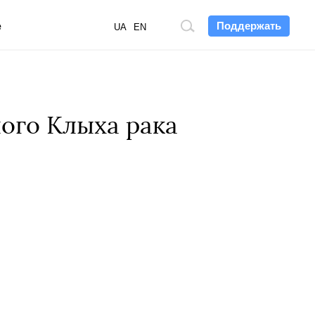
Поддержать
е
Поиск
UA
EN
по
сайту
ого Клыха рака