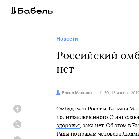
Новости
Российский омб
нет
Автор:
Елена Мельник
Дата:
11:50, 13 января 201
Омбудсмен России Татьяна Моск
Facebook
политзаключенного Станислава
здоровья
, рака нет. Об этом в
Twitter
Рады по правам человека Людм