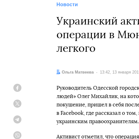
Новости
Украинский акт
операции в Мюн
легкого
Автор:
Ольга Матвеева
Дата:
13:42, 13 января 201
Руководитель Одесской городс
Facebook
людей» Олег Михайлик, на кото
покушение, пришел в себя посл
Twitter
в Facebook, где рассказал о том
украинским правоохранителям.
Telegram
Активист отметил, что операция
Viber