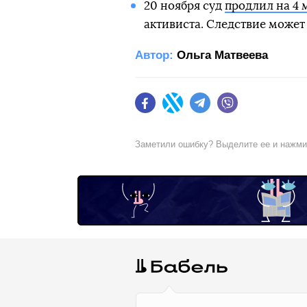
20 ноября суд
продлил на 4 
активиста. Следствие может 
Автор:
Ольга Матвеева
Facebook
Twitter
Telegram
Viber
Заметили ошибку? Выделите ее и нажм