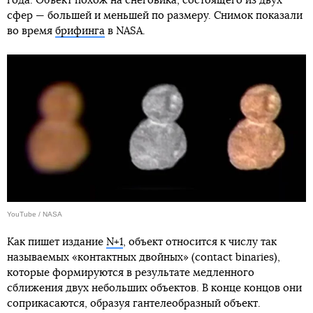
года. Объект похож на снеговика, состоящего из двух
сфер — большей и меньшей по размеру. Снимок показали
во время
брифинга
в NASA.
YouTube / NASA
Как пишет издание
N+1
, объект относится к числу так
называемых «контактных двойных» (contact binaries),
которые формируются в результате медленного
сближения двух небольших объектов. В конце концов они
соприкасаются, образуя гантелеобразный объект.