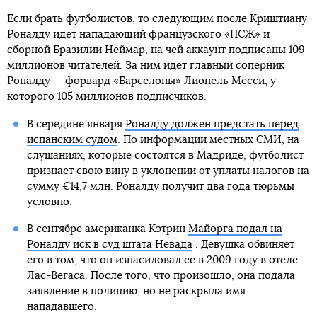
Если брать футболистов, то следующим после Криштиану
Роналду идет нападающий французского «ПСЖ» и
сборной Бразилии Неймар, на чей аккаунт подписаны 109
миллионов читателей. За ним идет главный соперник
Роналду — форвард «Барселоны» Лионель Месси, у
которого 105 миллионов подписчиков.
В середине января
Роналду должен предстать перед
испанским судом
. По информации местных СМИ, на
слушаниях, которые состоятся в Мадриде, футболист
признает свою вину в уклонении от уплаты налогов на
сумму €14,7 млн. Роналду получит два года тюрьмы
условно.
В сентябре американка Кэтрин
Майорга подал на
Роналду иск в суд штата Невада
. Девушка обвиняет
его в том, что он изнасиловал ее в 2009 году в отеле
Лас-Вегаса. После того, что произошло, она подала
заявление в полицию, но не раскрыла имя
нападавшего.