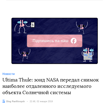
Підпишись на наш
Facebook
Новости
Ultima Thule: зонд NASA передал снимок
наиболее отдаленного исследуемого
объекта Солнечной системы
Автор:
Oleg Panfilovych
Дата:
22:48, 02 января 2019