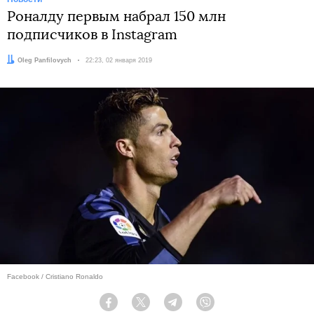
Роналду первым набрал 150 млн
подписчиков в Instagram
Автор:
Oleg Panfilovych
Дата:
22:23, 02 января 2019
Facebook / Cristiano Ronaldo
Facebook
Twitter
Telegram
Viber