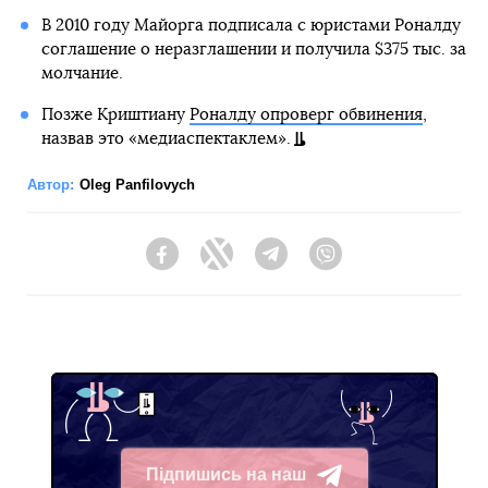
В 2010 году Майорга подписала с юристами Роналду
соглашение о неразглашении и получила $375 тыс. за
молчание.
Позже Криштиану
Роналду опроверг обвинения
,
назвав это «медиаспектаклем».
Автор:
Oleg Panfilovych
Facebook
Twitter
Telegram
Viber
Підпишись на наш