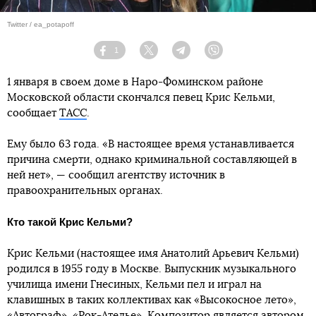
Twitter / ea_potapoff
1
Facebook
Twitter
Telegram
Viber
1 января в своем доме в Наро-Фоминском районе
Московской области скончался певец Крис Кельми,
сообщает
ТАСС
.
Ему было 63 года. «В настоящее время устанавливается
причина смерти, однако криминальной составляющей в
ней нет», — сообщил агентству источник в
правоохранительных органах.
Кто такой Крис Кельми?
Крис Кельми (настоящее имя Анатолий Арьевич Кельми)
родился в 1955 году в Москве. Выпускник музыкального
училища имени Гнесиных, Кельми пел и играл на
клавишных в таких коллективах как «Высокосное лето»,
«Автограф», «Рок-Ателье». Композитор является автором