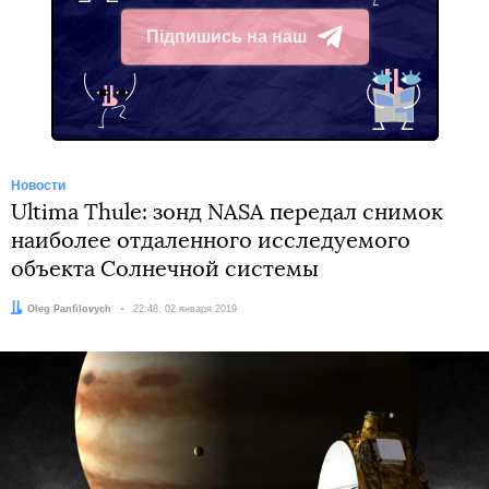
Підпишись на наш
Telegram
Новости
Ultima Thule: зонд NASA передал снимок
наиболее отдаленного исследуемого
объекта Солнечной системы
Автор:
Oleg Panfilovych
Дата:
22:48, 02 января 2019