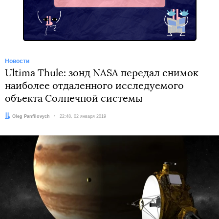
Telegram
Новости
Ultima Thule: зонд NASA передал снимок
наиболее отдаленного исследуемого
объекта Солнечной системы
Автор:
Oleg Panfilovych
Дата:
22:48, 02 января 2019