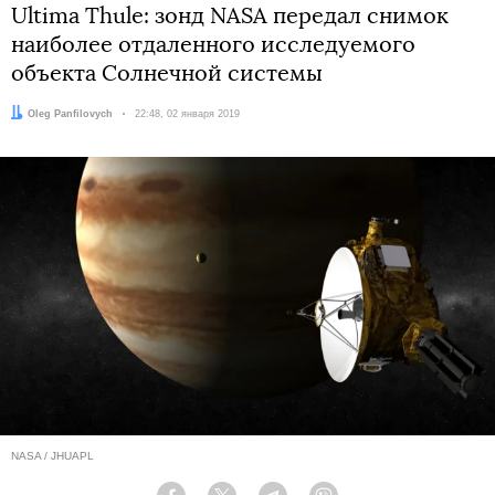
Ultima Thule: зонд NASA передал снимок
наиболее отдаленного исследуемого
объекта Солнечной системы
Автор:
Oleg Panfilovych
Дата:
22:48, 02 января 2019
NASA / JHUAPL