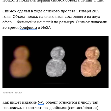
Horizons показала первый снимок объекта Ultima Thule.
Снимок сделан в ходе близкого пролета 1 января 2019
года. Объект похож на снеговика, состоящего из двух
сфер — большей и меньшей по размеру. Снимок показали
во время
брифинга
в NASA.
YouTube / NASA
Как пишет издание
N+1
, объект относится к числу так
называемых «контактных двойных» (contact binaries),