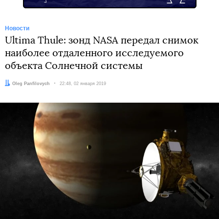
Новости
Ultima Thule: зонд NASA передал снимок
наиболее отдаленного исследуемого
объекта Солнечной системы
Автор:
Oleg Panfilovych
Дата:
22:48, 02 января 2019