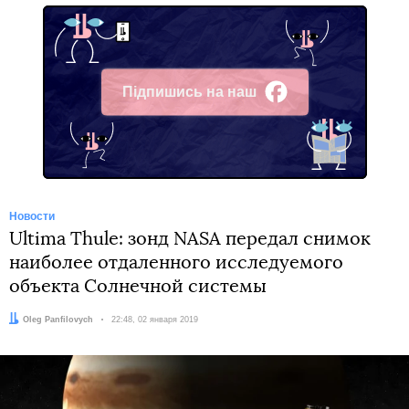
Підпишись на наш
Facebook
Новости
Ultima Thule: зонд NASA передал снимок
наиболее отдаленного исследуемого
объекта Солнечной системы
Автор:
Oleg Panfilovych
Дата:
22:48, 02 января 2019