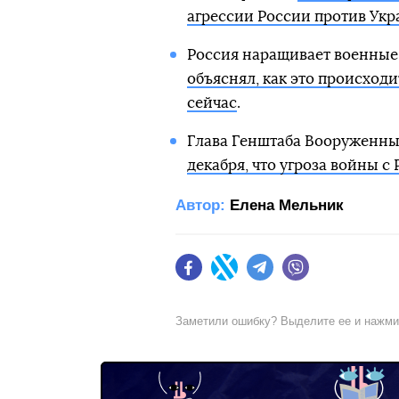
агрессии России против Ук
Россия наращивает военные 
объяснял, как это происход
сейчас
.
Глава Генштаба Вооруженн
декабря, что угроза войны с 
Автор:
Елена Мельник
Facebook
Twitter
Telegram
Viber
Заметили ошибку? Выделите ее и нажм