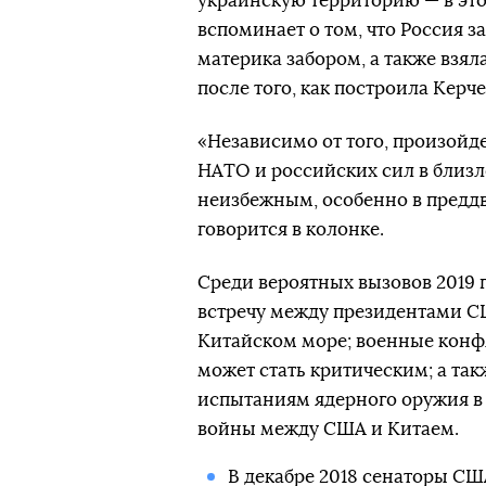
украинскую территорию — в это
вспоминает о том, что Россия з
материка забором, а также взял
после того, как построила Керч
«Независимо от того, произойде
НАТО и российских сил в близ
неизбежным, особенно в преддв
говорится в колонке.
Среди вероятных вызовов 2019 
встречу между президентами С
Китайском море; военные конфл
может стать критическим; а та
испытаниям ядерного оружия в
войны между США и Китаем.
В декабре 2018
сенаторы США