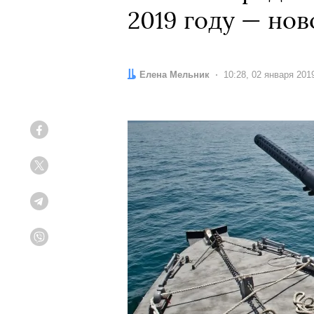
2019 году — но
Автор:
Елена Мельник
Дата:
10:28, 02 января 201
Facebook
Twitter
Telegram
Viber