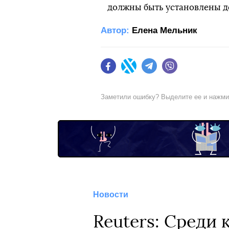
должны быть установлены до 
Автор:
Елена Мельник
Facebook
Twitter
Telegram
Viber
Заметили ошибку? Выделите ее и нажм
Новости
Reuters: Среди