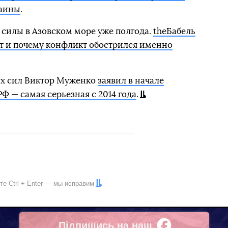
раины
.
силы в Азовском море уже полгода.
theБабель
ит и почему конфликт обострился именно
ых сил Виктор Муженко
заявил в начале
РФ — самая серьезная с 2014 года
.
ите
Ctrl
+
Enter
— мы исправим
Підпишись на наш