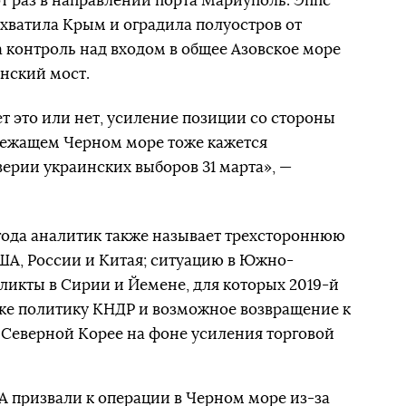
т раз в направлении порта Мариуполь. Эппс
ахватила Крым и оградила полуостров от
а контроль над входом в общее Азовское море
енский мост.
т это или нет, усиление позиции со стороны
лежащем Черном море тоже кажется
ерии украинских выборов 31 марта», —
года аналитик также называет трехстороннюю
ША, России и Китая; ситуацию в Южно-
икты в Сирии и Йемене, для которых 2019-й
кже политику КНДР и возможное возвращение к
 Северной Корее на фоне усиления торговой
 призвали к операции в Черном море из-за