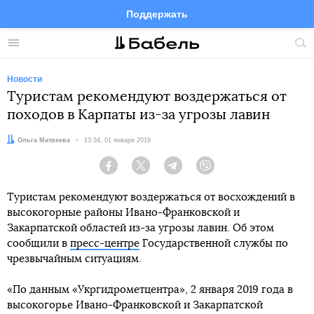
Поддержать
Facebook
Telegram
Twitter
Instagram
Меню
Пои
по
сай
Новости
Туристам рекомендуют воздержаться от
походов в Карпаты из-за угрозы лавин
Автор:
Ольга Матвеева
Дата:
13:34, 01 января 2019
Facebook
Twitter
Telegram
Viber
Туристам рекомендуют воздержаться от восхождений в
высокогорные районы Ивано-Франковской и
Закарпатской областей из-за угрозы лавин. Об этом
сообщили в
пресс-центре
Государственной службы по
чрезвычайным ситуациям.
«По данным «Укргидрометцентра», 2 января 2019 года в
высокогорье Ивано-Франковской и Закарпатской