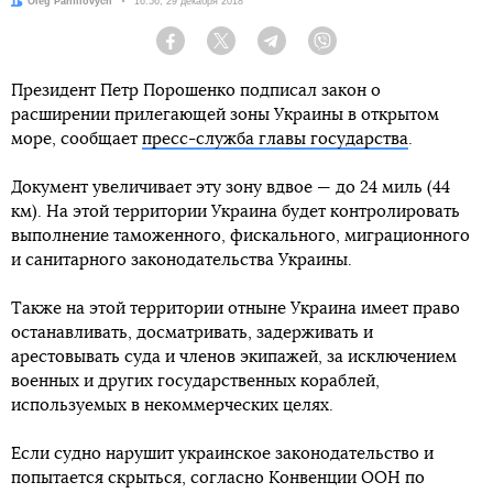
Автор:
Oleg Panfilovych
Дата:
16:56, 29 декабря 2018
Facebook
Twitter
Telegram
Viber
Президент Петр Порошенко подписал закон о
расширении прилегающей зоны Украины в открытом
море, сообщает
пресс-служба главы государства
.
Документ увеличивает эту зону вдвое — до 24 миль (44
км). На этой территории Украина будет контролировать
выполнение таможенного, фискального, миграционного
и санитарного законодательства Украины.
Также на этой территории отныне Украина имеет право
останавливать, досматривать, задерживать и
арестовывать суда и членов экипажей, за исключением
военных и других государственных кораблей,
используемых в некоммерческих целях.
Если судно нарушит украинское законодательство и
попытается скрыться, согласно Конвенции ООН по