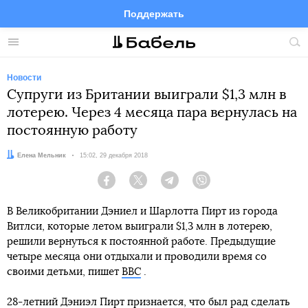
Поддержать
Facebook
Telegram
Twitter
Instagram
Меню
Пои
по
сай
Новости
Супруги из Британии выиграли $1,3 млн в
лотерею. Через 4 месяца пара вернулась на
постоянную работу
Автор:
Елена Мельник
Дата:
15:02, 29 декабря 2018
Facebook
Twitter
Telegram
Viber
В Великобритании Дэниел и Шарлотта Пирт из города
Витлси, которые летом выиграли $1,3 млн в лотерею,
решили вернуться к постоянной работе. Предыдущие
четыре месяца они отдыхали и проводили время со
своими детьми, пишет
ВВС
.
28-летний Дэниэл Пирт признается, что был рад сделать