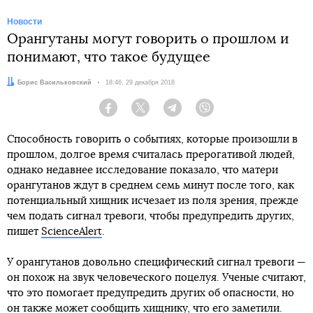
Новости
Орангутаны могут говорить о прошлом и
понимают, что такое будущее
Автор:
Борис Васильковский
Дата:
18:46, 29 декабря 2018
Facebook
Twitter
Telegram
Viber
Способность говорить о событиях, которые произошли в
прошлом, долгое время считалась прерогативой людей,
однако недавнее исследование показало, что матери
орангутанов ждут в среднем семь минут после того, как
потенциальный хищник исчезает из поля зрения, прежде
чем подать сигнал тревоги, чтобы предупредить других,
пишет
ScienceAlert
.
У орангутанов довольно специфический сигнал тревоги —
он похож на звук человеческого поцелуя. Ученые считают,
что это помогает предупредить других об опасности, но
он также может сообщить хищнику, что его заметили.