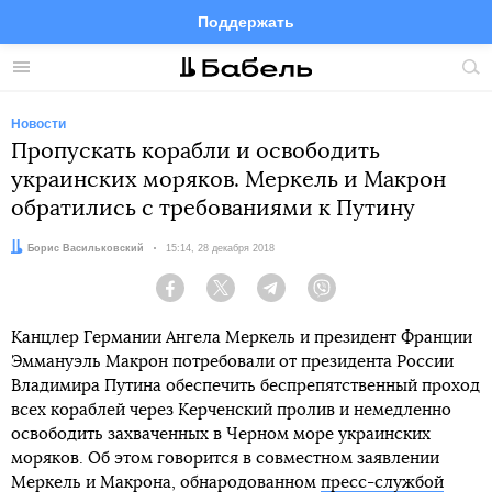
Поддержать
Facebook
Telegram
Twitter
Instagram
Меню
Пои
по
сай
Новости
Пропускать корабли и освободить
украинских моряков. Меркель и Макрон
обратились с требованиями к Путину
Автор:
Борис Васильковский
Дата:
15:14, 28 декабря 2018
Facebook
Twitter
Telegram
Viber
Канцлер Германии Ангела Меркель и президент Франции
Эммануэль Макрон потребовали от президента России
Владимира Путина обеспечить беспрепятственный проход
всех кораблей через Керченский пролив и немедленно
освободить захваченных в Черном море украинских
моряков. Об этом говорится в совместном заявлении
Меркель и Макрона, обнародованном
пресс-службой