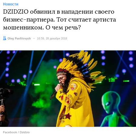
Новости
DZIDZIO обвинил в нападении своего
бизнес-партнера. Тот считает артиста
мошенником. О чем речь?
Автор:
Oleg Panfilovych
Дата:
16:59, 28 декабря 2018
Facebook / Dzidzio