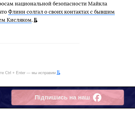
просам национальной безопасности Майкла
что
Флинн солгал о своих контактах с бывшим
ем Кисляком
.
ите
Ctrl
+
Enter
— мы исправим
Підпишись на наш
Facebook