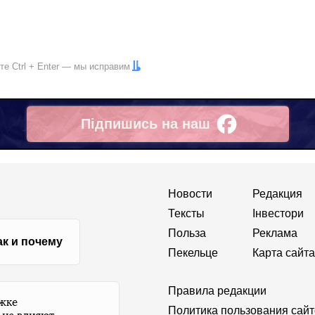
ите
Ctrl
+
Enter
— мы исправим
Підпишись на наш
Facebook
Новости
Редакция
Тексты
Інвестори
Польза
Реклама
ак и почему
Пекельце
Карта сайта
Правила редакции
ржке
Политика пользования сай