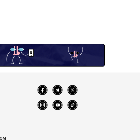
Facebook
Telegram
Twitter
Instagram
YouTube
TikTok
том