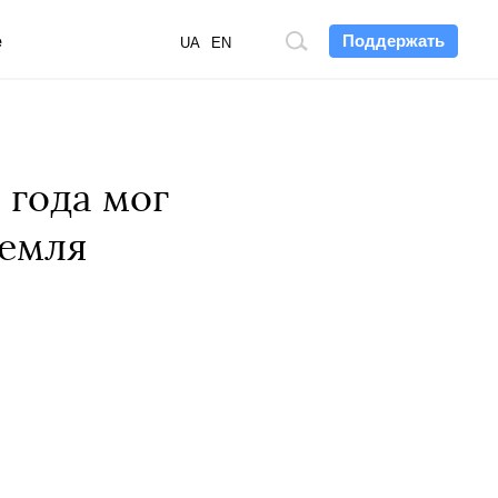
Поддержать
е
Поиск
UA
EN
по
сайту
 года мог
ремля