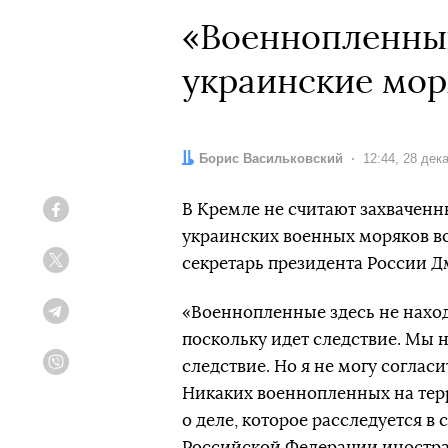
«Военнопленных 
украинские мор
Автор:
Борис Васильковский
Дата:
12:44, 28 дек
В Кремле не считают захваченн
Facebook
украинских военных моряков в
секретарь президента России Д
Twitter
«Военнопленные здесь не находи
Telegram
поскольку идет следствие. Мы 
следствие. Но я не могу согласи
Viber
Никаких военнопленных на тер
о деле, которое расследуется в
Российской Федерации иностра