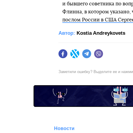
и бывшего советника по во
Флинна, в котором указано, 
послом России в США Серге
Автор:
Kostia Andreykovets
Facebook
Twitter
Telegram
Viber
Заметили ошибку? Выделите ее и нажм
Новости