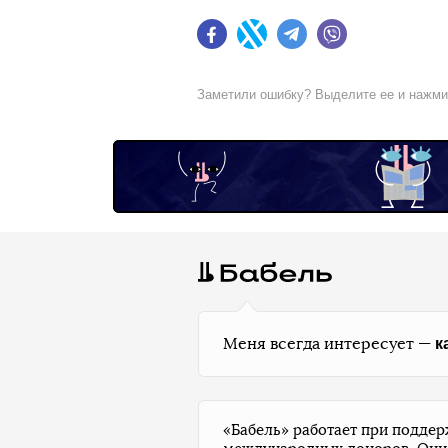
Facebook
Twitter
Telegram
Viber
Заметили ошибку? Выделите ее и нажм
к
Меня всегда интересует —
«Бабель» работает при подде