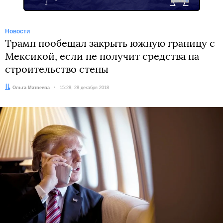
Новости
Трамп пообещал закрыть южную границу с
Мексикой, если не получит средства на
строительство стены
Автор:
Ольга Матвеева
Дата:
15:28, 28 декабря 2018