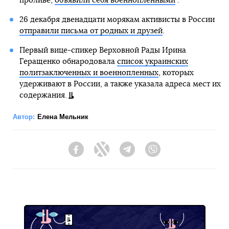
проливе,
объявили себя военнопленными
.
26 декабря двенадцати морякам активисты в России
отправили письма от родных и друзей
.
Первый вице-спикер Верховной Рады Ирина
Геращенко обнародовала
список украинских
политзаключенных и военнопленных
, которых
удерживают в России, а также указала адреса мест их
содержания.
Автор:
Елена Мельник
Facebook
Twitter
Telegram
Viber