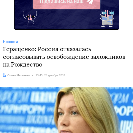
Підпишись на наш
Telegram
Новости
Геращенко: Россия отказалась
согласовывать освобождение заложников
на Рождество
Автор:
Ольга Матвеева
Дата:
13:45, 28 декабря 2018