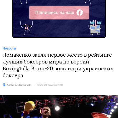
Підпишись на наш
Facebook
Новости
Ломаченко занял первое место в рейтинге
лучших боксеров мира по версии
Boxingtalk. В топ-20 вошли три украинских
боксера
Автор:
Kostia Andreykovets
Дата:
10:26, 28 декабря 2018