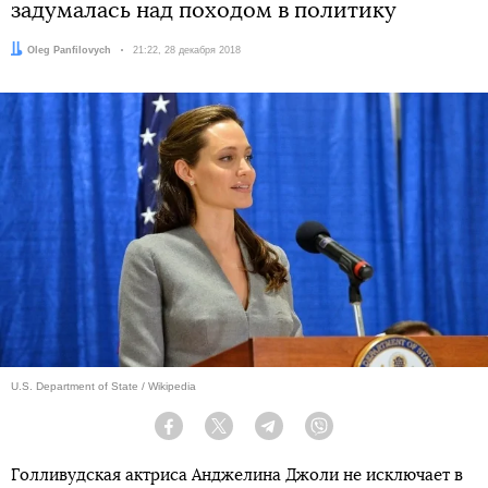
задумалась над походом в политику
Автор:
Oleg Panfilovych
Дата:
21:22, 28 декабря 2018
U.S. Department of State / Wikipedia
Facebook
Twitter
Telegram
Viber
Голливудская актриса Анджелина Джоли не исключает в