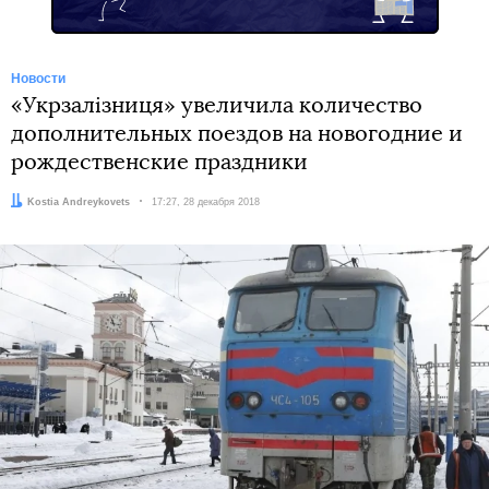
Новости
«Укрзалізниця» увеличила количество
дополнительных поездов на новогодние и
рождественские праздники
Автор:
Kostia Andreykovets
Дата:
17:27, 28 декабря 2018