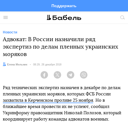
Поддержать
Facebook
Telegram
Twitter
Instagram
Меню
Пои
по
сай
Новости
Адвокат: В России назначили ряд
экспертиз по делам пленных украинских
моряков
Автор:
Елена Мельник
Дата:
08:29, 28 декабря 2018
Facebook
Twitter
Telegram
Viber
Ряд технических экспертиз назначен в декабре по делам
пленных украинских моряков, которых ФСБ России
захватила в Керченском проливе 25 ноября
. Но в
ближайшее время провести их не успеют, сообщил
Укринформу правозащитник Николай Полозов, который
координирует работу команды адвокатов военных.