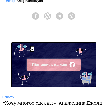
Автор:
Oleg Panfilovych
Facebook
Twitter
Telegram
Viber
Підпишись на наш
Facebook
Новости
«Хочу многое сделать». Анджелина Джоли