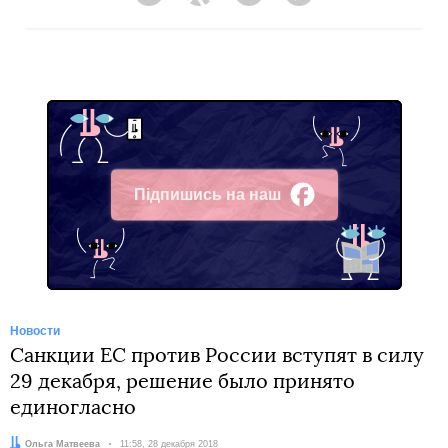
Facebook
Twitter
Telegram
Viber
Підпишись на наш
Facebook
Новости
Санкции ЕС против России вступят в силу
29 декабря, решение было принято
единогласно
Автор:
Ольга Матвеева
Дата:
11:58, 28 декабря 2018