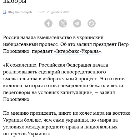
выборы
Автор:
Oleg Panfilovych
Дата:
19:26, 28 декабря 2018
Facebook
Twitter
Telegram
Viber
Россия начала вмешательство в украинский
избирательный процесс. Об это заявил президент Петр
Порошенко, передает
«Інтерфакс-Україна»
.
«К сожалению, Российская Федерация начала
реализовывать сценарий непосредственного
вмешательства в избирательный процесс. Это и пятая
колонна, которая готова немедленно бежать и вести
переговоры на условиях капитуляции», — заявил
Порошенко.
По мнению президента, никто не хочет мира на востоке
Украины больше, чем сами украинцы, но «мира на
условиях международного права и национальных
интересов Украины».