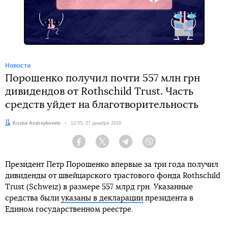
Facebook
Новости
Порошенко получил почти 557 млн грн
дивидендов от Rothschild Trust. Часть
средств уйдет на благотворительность
Автор:
Kostia Andreykovets
Дата:
12:55, 27 декабря 2018
Facebook
Twitter
Telegram
Viber
Президент Петр Порошенко впервые за три года получил
дивиденды от швейцарского трастового фонда Rothschild
Trust (Schweiz) в размере 557 млрд грн. Указанные
средства были
указаны в декларации
президента в
Едином государственном реестре.