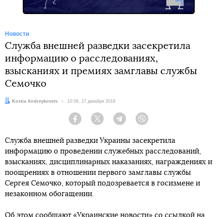
Новости
Служба внешней разведки засекретила
информацию о расследованиях,
взысканиях и премиях замглавы службы
Семочко
Автор:
Kostia Andreykovets
Дата:
10:56, 27 декабря 2018
Facebook
Twitter
Telegram
Viber
Служба внешней разведки Украины засекретила
информацию о проведении служебных расследований,
взысканиях, дисциплинарных наказаниях, награждениях и
поощрениях в отношении первого замглавы службы
Сергея Семочко, который подозревается в госизмене и
незаконном обогащении.
Об этом сообщают «
Украинские новости
» со ссылкой на