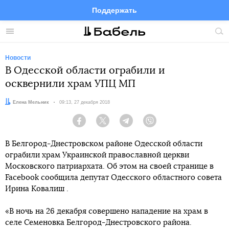
Поддержать
Facebook
Telegram
Twitter
Instagram
Меню
Пои
по
сай
Новости
В Одесской области ограбили и
осквернили храм УПЦ МП
Автор:
Елена Мельник
Дата:
09:13, 27 декабря 2018
Facebook
Twitter
Telegram
Viber
В Белгород-Днестровском районе Одесской области
ограбили храм Украинской православной церкви
Московского патриархата. Об этом на своей странице в
Facebook сообщила депутат Одесского областного совета
Ирина Ковалиш .
«В ночь на 26 декабря совершено нападение на храм в
селе Семеновка Белгород-Днестровского района.