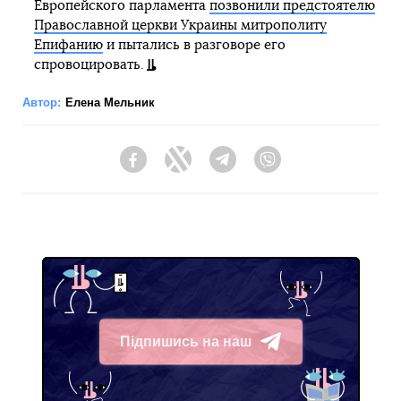
Европейского парламента
позвонили предстоятелю
Православной церкви Украины митрополиту
Епифанию
и пытались в разговоре его
спровоцировать.
Автор:
Елена Мельник
Facebook
Twitter
Telegram
Viber
Підпишись на наш
Telegram