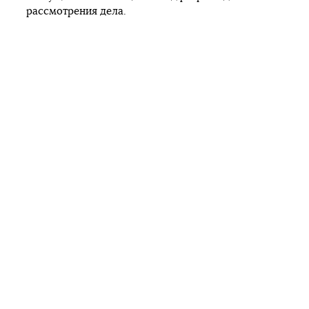
рассмотрения дела.
Кондитерская
корпорация Roshen предупреждает
, что
вся продукция компании, которая может появиться в
аннексированном Крыму, просроченная.
Автор:
Kostia Andreykovets
Facebook
Twitter
Telegram
Viber
Підпишись на наш
Facebook