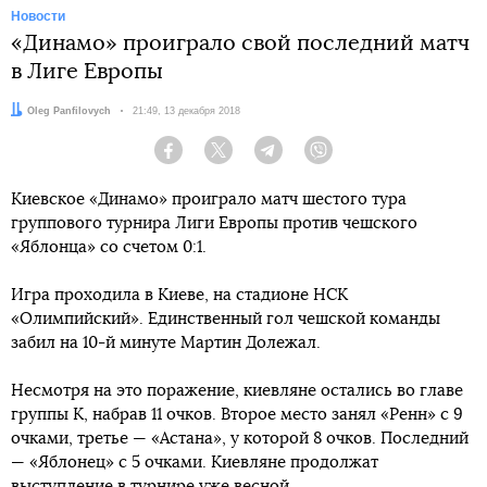
Новости
«Динамо» проиграло свой последний матч
в Лиге Европы
Автор:
Oleg Panfilovych
Дата:
21:49, 13 декабря 2018
Facebook
Twitter
Telegram
Viber
Киевское «Динамо» проиграло матч шестого тура
группового турнира Лиги Европы против чешского
«Яблонца» со счетом 0:1.
Игра проходила в Киеве, на стадионе НСК
«Олимпийский». Единственный гол чешской команды
забил на 10-й минуте Мартин Долежал.
Несмотря на это поражение, киевляне остались во главе
группы К, набрав 11 очков. Второе место занял «Ренн» с 9
очками, третье — «Астана», у которой 8 очков. Последний
— «Яблонец» с 5 очками. Киевляне продолжат
выступление в турнире уже весной.