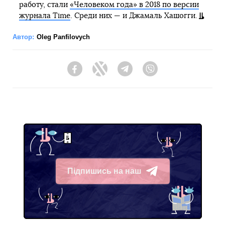
работу, стали
«Человеком года» в 2018 по версии
журнала Time
. Среди них — и Джамаль Хашогги.
Автор:
Oleg Panfilovych
Facebook
Twitter
Telegram
Viber
Підпишись на наш
Telegram