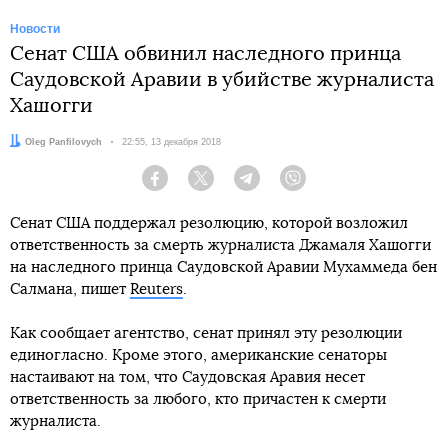
Новости
Сенат США обвинил наследного принца
Саудовской Аравии в убийстве журналиста
Хашогги
Автор:
Oleg Panfilovych
Дата:
22:55, 13 декабря 2018
Facebook
Twitter
Telegram
Viber
Сенат США поддержал резолюцию, которой возложил
ответственность за смерть журналиста Джамаля Хашогги
на наследного принца Саудовской Аравии Мухаммеда бен
Салмана, пишет
Reuters
.
Как сообщает агентство, сенат принял эту резолюции
единогласно. Кроме этого, американские сенаторы
настаивают на том, что Саудовская Аравия несет
ответственность за любого, кто причастен к смерти
журналиста.