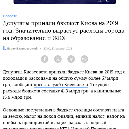
Новости
Депутаты приняли бюджет Киева на 2019
год. Значительно вырастут расходы города
на образование и ЖКХ
Автор:
Борис Васильковский
Дата:
20:00, 13 декабря 2018
Facebook
Twitter
Telegram
Viber
Депутаты Киевсовета приняли бюджет Киева на 2019 год с
доходами и расходами на общую сумму более 57 млрд
грн, сообщает
пресс-служба Киевсовета
. Текущие
расходы бюджета составят 41,3 млрд грн, а капитальные —
15,6 млрд грн.
Основные поступления в бюджет столицы составят плата
за землю, налог на доход физлиц, единый налог, налог на
прибыль предприятий и акциз, рассказал первый