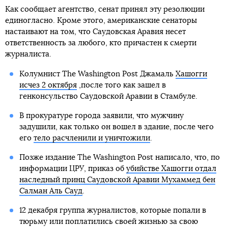
Как сообщает агентство, сенат принял эту резолюции
единогласно. Кроме этого, американские сенаторы
настаивают на том, что Саудовская Аравия несет
ответственность за любого, кто причастен к смерти
журналиста.
Колумнист The Washington Post Джамаль
Хашогги
исчез 2 октября
,после того как зашел в
генконсульство Саудовской Аравии в Стамбуле.
В прокуратуре города заявили, что мужчину
задушили, как только он вошел в здание, после чего
его
тело расчленили и уничтожили
.
Позже издание The Washington Post написало, что, по
информации ЦРУ, приказ об
убийстве Хашогги отдал
наследный принц Саудовской Аравии Мухаммед бен
Салман Аль Сауд
.
12 декабря группа журналистов, которые попали в
тюрьму или поплатились своей жизнью за свою