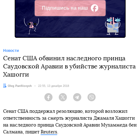
Підпишись на наш
Facebook
Новости
Сенат США обвинил наследного принца
Саудовской Аравии в убийстве журналиста
Хашогги
Автор:
Oleg Panfilovych
Дата:
22:55, 13 декабря 2018
Facebook
Twitter
Telegram
Viber
Сенат США поддержал резолюцию, которой возложил
ответственность за смерть журналиста Джамаля Хашогги
на наследного принца Саудовской Аравии Мухаммеда бен
Салмана, пишет
Reuters
.