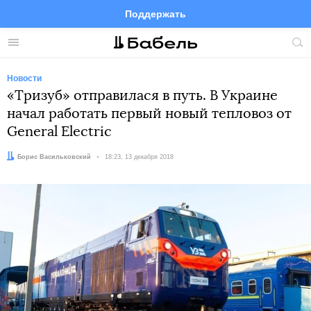
Поддержать
Facebook
Telegram
Twitter
Instagram
Меню
Пои
по
сай
Новости
«Тризуб» отправилася в путь. В Украине
начал работать первый новый тепловоз от
General Electric
Автор:
Борис Васильковский
Дата:
18:23, 13 декабря 2018