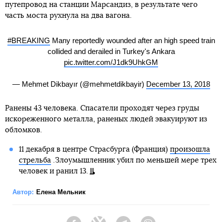
путепровод на станции Марсандиз, в результате чего
часть моста рухнула на два вагона.
#BREAKING
Many reportedly wounded after an high speed train
collided and derailed in Turkey's Ankara
pic.twitter.com/J1dk9UhkGM
— Mehmet Dikbayır (@mehmetdikbayir)
December 13, 2018
Ранены 43 человека. Спасатели проходят через груды
искореженного металла, раненых людей эвакуируют из
обломков.
11 декабря в центре Страсбурга (Франция)
произошла
стрельба
.Злоумышленник убил по меньшей мере трех
человек и ранил 13.
Автор:
Елена Мельник