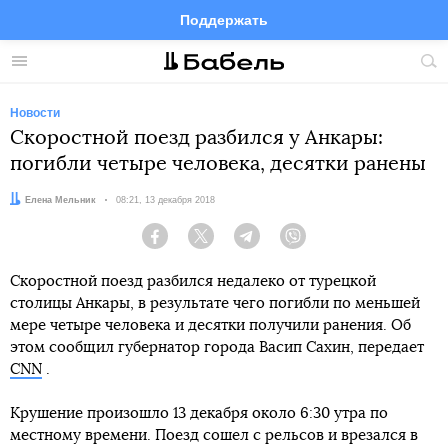
Поддержать
Facebook
Telegram
Twitter
Instagram
Меню
Пои
по
сай
Новости
Скоростной поезд разбился у Анкары:
погибли четыре человека, десятки ранены
Автор:
Елена Мельник
Дата:
08:21, 13 декабря 2018
Facebook
Twitter
Telegram
Viber
Скоростной поезд разбился недалеко от турецкой
столицы Анкары, в результате чего погибли по меньшей
мере четыре человека и десятки получили ранения. Об
этом сообщил губернатор города Васип Сахин, передает
CNN
.
Крушение произошло 13 декабря около 6:30 утра по
местному времени. Поезд сошел с рельсов и врезался в