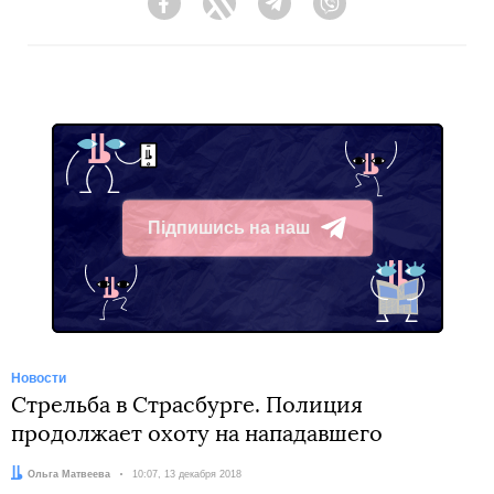
Facebook
Twitter
Telegram
Viber
Підпишись на наш
Telegram
Новости
Стрельба в Страсбурге. Полиция
продолжает охоту на нападавшего
Автор:
Ольга Матвеева
Дата:
10:07, 13 декабря 2018