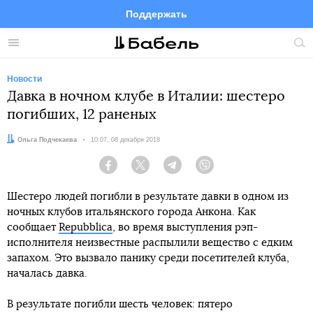
Поддержать
Facebook
Telegram
Twitter
Instagram
Меню
Пои
по
сай
Новости
Давка в ночном клубе в Италии: шестеро
погибших, 12 раненых
Автор:
Ольга Подчекаева
Дата:
10:07, 08 декабря 2018
Facebook
Twitter
Telegram
Viber
Шестеро людей погибли в результате давки в одном из
ночных клубов итальянского города Анкона. Как
сообщает
Repubblica
, во время выступления рэп-
исполнителя неизвестные распылили вещество с едким
запахом. Это вызвало панику среди посетителей клуба,
началась давка.
В результате погибли шесть человек: пятеро