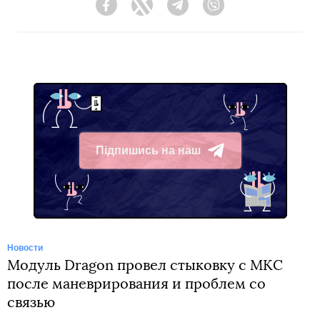
Facebook
Twitter
Telegram
Viber
Підпишись на наш
Telegram
Новости
Модуль Dragon провел стыковку c МКС
после маневрирования и проблем со
связью