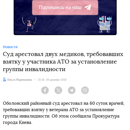
Підпишись на наш
Telegram
Новости
Суд арестовал двух медиков, требовавших
взятку у участника АТО за установление
группы инвалидности
Автор:
Ольга Подчекаева
Дата:
15:30, 08 декабря 2018
Facebook
Twitter
Telegram
Viber
Оболонский районный суд арестовал на 60 суток врачей,
требовавших взятку у ветерана АТО за установление
группы инвалидности. Об этом сообщила Прокуратура
города Киева.