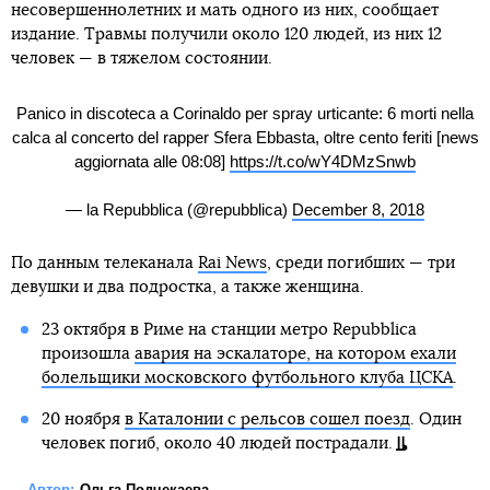
несовершеннолетних и мать одного из них, сообщает
издание. Травмы получили около 120 людей, из них 12
человек — в тяжелом состоянии.
Panico in discoteca a Corinaldo per spray urticante: 6 morti nella
calca al concerto del rapper Sfera Ebbasta, oltre cento feriti [news
aggiornata alle 08:08]
https://t.co/wY4DMzSnwb
— la Repubblica (@repubblica)
December 8, 2018
По данным телеканала
Rai News
, среди погибших — три
девушки и два подростка, а также женщина.
23 октября в Риме на станции метро Repubblica
произошла
авария на эскалаторе, на котором ехали
болельщики московского футбольного клуба ЦСКА
.
20 ноября
в Каталонии с рельсов сошел поезд
. Один
человек погиб, около 40 людей пострадали.
Автор:
Ольга Подчекаева