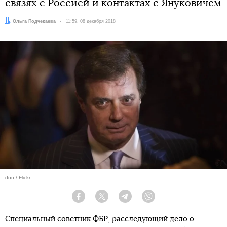
связях с Россией и контактах с Януковичем
Автор:
Ольга Подчекаева
Дата:
11:59, 08 декабря 2018
don / Flickr
Facebook
Twitter
Telegram
Viber
Специальный советник ФБР, расследующий дело о