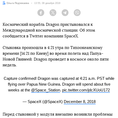
Автор:
Ольга Подчекаева
Дата:
13:55, 08 декабря 2018
Facebook
Twitter
Telegram
Viber
Космический корабль Dragon пристыковался к
Международной космической станции. Об этом
сообщается в Twitter компании SpaceX.
Стыковка произошла в 4:21 утра по Тихоокеанскому
времени [14:21 по Киеву] во время полета над Папуа-
Новой Гвинеей. Dragon проведет в космосе около пяти
недель.
Capture confirmed! Dragon was captured at 4:21 a.m. PST while
flying over Papua New Guinea. Dragon will spend about five
weeks at the
@Space_Station
.
pic.twitter.com/jdcXUoU172
— SpaceX (@SpaceX)
December 8, 2018
Перед стыковкой у модуля внезапно возникли проблемы