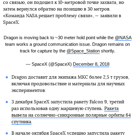
со связью, он подошел к 10-метровой точке захвата, но
затем вернулся обратно на позицию в 30 метров.
«Команда NASA решает проблему связи», — заявили в
SpaceX.
Dragon is moving back to ~30 meter hold point while the
@NASA
team works a ground communication issue. Dragon remains on
track for capture by the
@Space_Station
shortly.
— SpaceX (@SpaceX)
December 8, 2018
Dragon доставит для экипажа МКС более 2,5 т грузов,
включая продовольствие и материалы для научных
экспериментов.
3 декабря SpaceX запустила ракету Falcon 9, третий
раз использовав одну маршевую ступень.
Ракета
вывела на солнечно-синхронные полярные орбиты 64
спутника
.
В начале октября SpaceX успешно запустила ракету