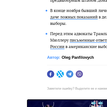
предвыборным штабом Дона
В конце ноября бывший лич
даче ложных показаний
в де
выборы.
Перед этим адвокаты Трамп
Мюллеру
письменные ответы
России
в американские выбо
Автор:
Oleg Panfilovych
Facebook
Twitter
Telegram
Viber
Заметили ошибку? Выделите ее и нажм