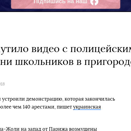
Підпишись на наш
Facebook
утило видео с полицейски
ени школьников в пригоро
018
 устроили демонстрацию, которая закончилась
олее чем 140 арестами, пишет
украинская
ла-Жоли на запад от Парижа возмущены