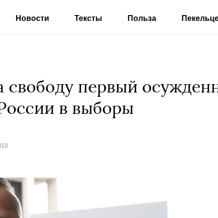
Новости
Тексты
Польза
Пекельц
 свободу первый осужденн
России в выборы
018