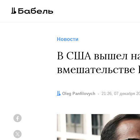
Новости
В США вышел на
вмешательстве 
Автор:
Oleg Panfilovych
Дата:
21:26, 07 декабря 2
Facebook
Twitter