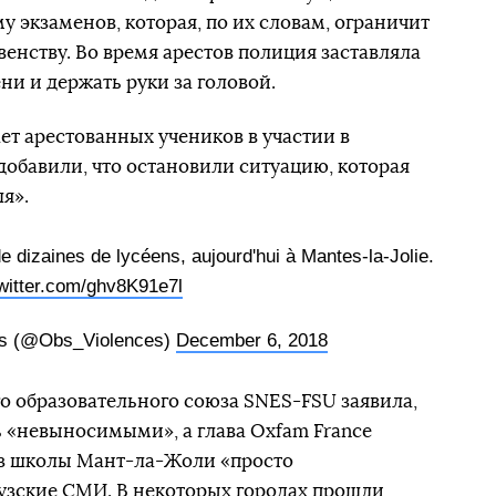
 экзаменов, которая, по их словам, ограничит
енству. Во время арестов полиция заставляла
ни и держать руки за головой.
ет арестованных учеников в участии в
обавили, что остановили ситуацию, которая
я».
de dizaines de lycéens, aujourd'hui à Mantes-la-Jolie.
twitter.com/ghv8K91e7l
es (@Obs_Violences)
December 6, 2018
о образовательного союза SNES-FSU заявила,
ь «невыносимыми», а глава Oxfam France
з школы Мант-ла-Жоли «просто
зские СМИ. В некоторых городах прошли