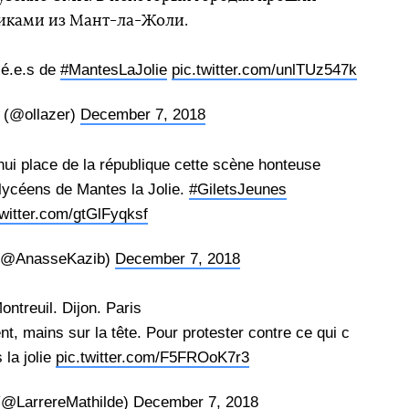
иками из Мант-ла-Жоли.
lé.e.s de
#MantesLaJolie
pic.twitter.com/unlTUz547k
 (@ollazer)
December 7, 2018
hui place de la république cette scène honteuse
 lycéens de Mantes la Jolie.
#GiletsJeunes
twitter.com/gtGlFyqksf
(@AnasseKazib)
December 7, 2018
ontreuil. Dijon. Paris
t, mains sur la tête. Pour protester contre ce qui c
la jolie
pic.twitter.com/F5FROoK7r3
(@LarrereMathilde)
December 7, 2018