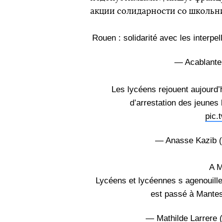
акции солидарности со школьн
Rouen : solidarité avec les interpel
— Acablante
Les lycéens rejouent aujourd’
d’arrestation des jeunes
pic.
— Anasse Kazib 
A M
Lycéens et lycéennes s agenouillen
est passé à Mantes 
— Mathilde Larrere 