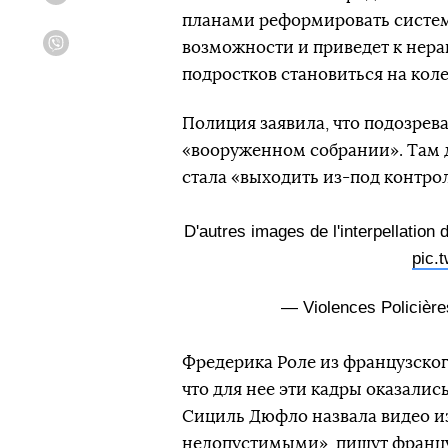
планами реформировать систему
возможности и приведет к нерав
Viber
подростков становиться на коле
Полиция заявила, что подозрева
«вооруженном собрании». Там д
стала «выходить из-под контрол
D'autres images de l'interpellation 
pic.
— Violences Policièr
Фредерика Роле из французског
что для нее эти кадры оказалис
Сициль Дюфло назвала видео и
недопустимыми», пишут францу