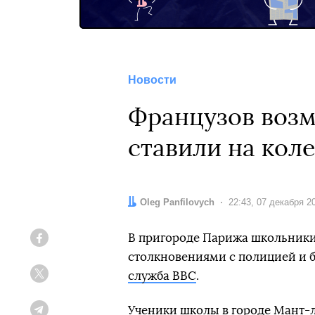
Новости
Французов возм
ставили на кол
Автор:
Oleg Panfilovych
Дата:
22:43, 07 декабря 2
В пригороде Парижа школьники
Facebook
столкновениями с полицией и б
служба ВВС
.
Twitter
Ученики школы в городе Мант-
Telegram