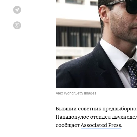
Telegram
Viber
Alex Wong/Getty Images
Бывший советник предвыборно
Пападопулос отсидел двухнедел
сообщает
Associated Press
.