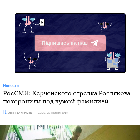
Підпишись на наш
Telegram
Новости
РосСМИ: Керченского стрелка Рослякова
похоронили под чужой фамилией
Автор:
Oleg Panfilovych
Дата:
19:33, 28 ноября 2018