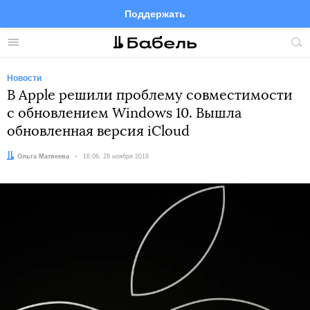
Поддержать
Facebook
Telegram
Twitter
Instagram
Меню
Пои
по
сай
Новости
В Apple решили проблему совместимости
с обновлением Windows 10. Вышла
обновленная версия iCloud
Автор:
Ольга Матвеева
Дата:
16:06, 28 ноября 2018