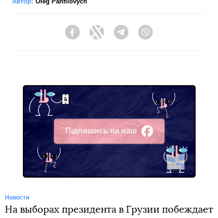
Автор:
Oleg Panfilovych
Facebook
Twitter
Telegram
Viber
Підпишись на наш
Facebook
Новости
На выборах президента в Грузии побеждает