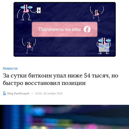
Підпишись на наш
Facebook
Новости
За сутки биткоин упал ниже $4 тысяч, но
быстро восстановил позиции
Автор:
Oleg Panfilovych
Дата:
23:02, 28 ноября 2018