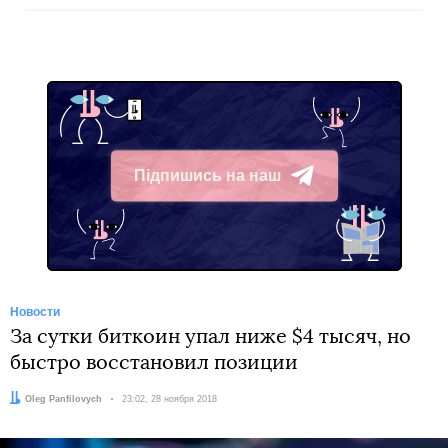
Підпишись на наш
Telegram
Новости
За сутки биткоин упал ниже $4 тысяч, но
быстро восстановил позиции
Автор:
Oleg Panfilovych
Дата:
23:02, 28 ноября 2018