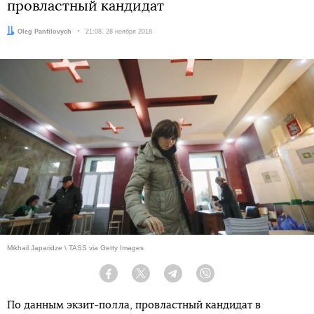
провластный кандидат
Автор:
Oleg Panfilovych
Дата:
21:08, 28 ноября 2018
Mikhail Japaridze \ TASS via Getty Images
Facebook
Twitter
Telegram
Viber
По данным экзит-полла, провластный кандидат в