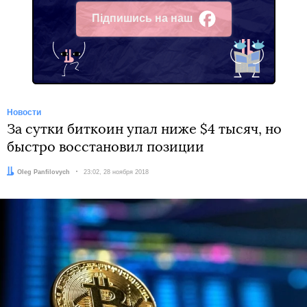
Підпишись на наш
Facebook
Новости
За сутки биткоин упал ниже $4 тысяч, но
быстро восстановил позиции
Автор:
Oleg Panfilovych
Дата:
23:02, 28 ноября 2018