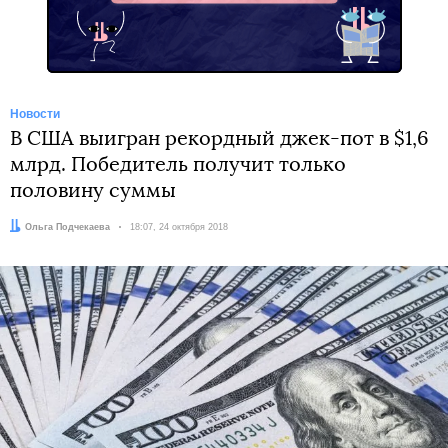
Новости
В США выигран рекордный джек-пот в $1,6
млрд. Победитель получит только
половину суммы
Автор:
Ольга Подчекаева
Дата:
18:07, 24 октября 2018