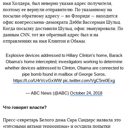
имя Холдера, был неверно указан адрес получателя,
поэтому ее вернули отправителю. По указанному на
посылке обратному адресу — во Флориде — находится
офис конгрессмена-демократа Дэбби Вассерман Шульц.
Когда посылку доставили Шульц, офис эвакуировали. По
данным CNN, тот же обратный адрес был и на
отправлениях на имя Клинтон и Обамы.
Explosive devices addressed to Hillary Clinton's home, Barack
Obama's home intercepted; investigators working to determine
whether devices addressed to Clinton, Obama are connected to
pipe bomb found in mailbox of George Soros.
https://t.co/U4rVcvGxWW
pic.twitter.com/VgC5re0Exg
— ABC News (@ABC)
October 24, 2018
Что говорят власти?
Пресс-секретарь Белого дома Сара Сандерс назвала это
«гнусными актами терроризма» и осудила попытки