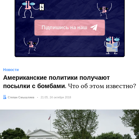
Підпишись на наш
Telegram
Новости
Американские политики получают
посылки с бомбами
. Что об этом известно?
Автор:
Степан Смышляев
Дата:
21:05, 24 октября 2018