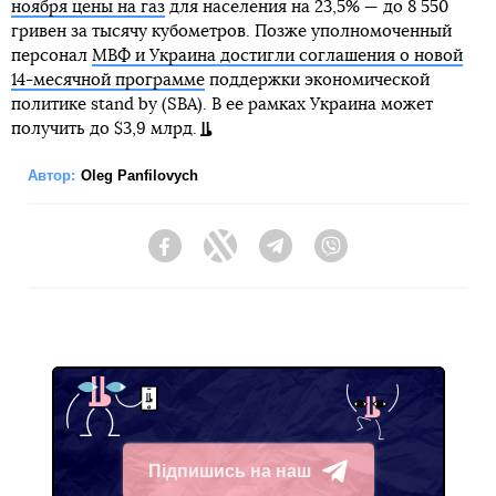
ноября цены на газ
для населения на 23,5% — до 8 550
гривен за тысячу кубометров. Позже уполномоченный
персонал
МВФ и Украина достигли соглашения о новой
14-месячной программе
поддержки экономической
политике stand by (SBA). В ее рамках Украина может
получить до $3,9 млрд.
Автор:
Oleg Panfilovych
Facebook
Twitter
Telegram
Viber
Підпишись на наш
Telegram