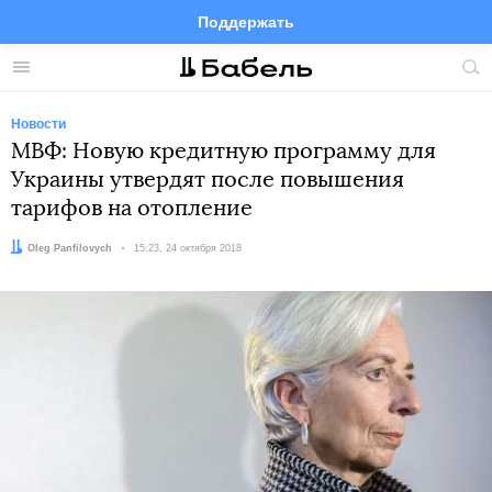
Поддержать
Facebook
Telegram
Twitter
Instagram
Меню
Пои
по
сай
Новости
МВФ: Новую кредитную программу для
Украины утвердят после повышения
тарифов на отопление
Автор:
Oleg Panfilovych
Дата:
15:23, 24 октября 2018