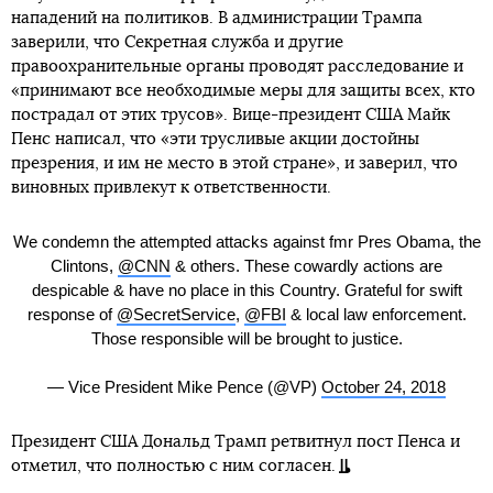
нападений на политиков. В администрации Трампа
заверили, что Секретная служба и другие
правоохранительные органы проводят расследование и
«принимают все необходимые меры для защиты всех, кто
пострадал от этих трусов». Вице-президент США Майк
Пенс написал, что «эти трусливые акции достойны
презрения, и им не место в этой стране», и заверил, что
виновных привлекут к ответственности.
We condemn the attempted attacks against fmr Pres Obama, the
Clintons,
@CNN
& others. These cowardly actions are
despicable & have no place in this Country. Grateful for swift
response of
@SecretService
,
@FBI
& local law enforcement.
Those responsible will be brought to justice.
— Vice President Mike Pence (@VP)
October 24, 2018
Президент США Дональд Трамп ретвитнул пост Пенса и
отметил, что полностью с ним согласен.