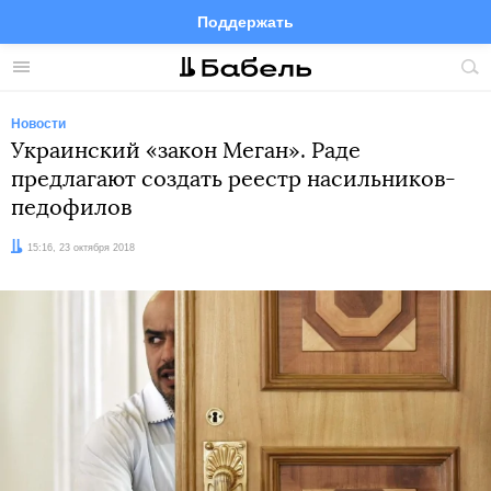
Поддержать
Facebook
Telegram
Twitter
Instagram
Меню
Пои
по
сай
Новости
Украинский «закон Меган». Раде
предлагают создать реестр насильников-
педофилов
Дата:
15:16, 23 октября 2018