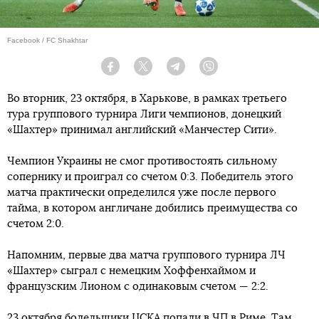
Facebook / FC Shakhtar
Facebook
Twitter
Telegram
Viber
Во вторник, 23 октября, в Харькове, в рамках третьего
тура группового турнира Лиги чемпионов, донецкий
«Шахтер» принимал английский «Манчестер Сити».
Чемпион Украины не смог противостоять сильному
сопернику и проиграл со счетом 0:3. Победитель этого
матча практически определился уже после первого
тайма, в котором англичане добились преимущества со
счетом 2:0.
Напомним, первые два матча группового турнира ЛЧ
«Шахтер» сыграл с немецким Хоффенхаймом и
французским Лионом с одинаковым счетом — 2:2.
23 октября болельщики ЦСКА
попали в ЧП в Риме. Там