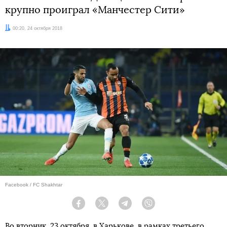
крупно проиграл «Манчестер Сити»
Дата:
00:20, 24 октября 2018
Facebook / FC Shakhtar
Facebook
Twitter
Telegram
Viber
Во вторник, 23 октября, в Харькове, в рамках третьего