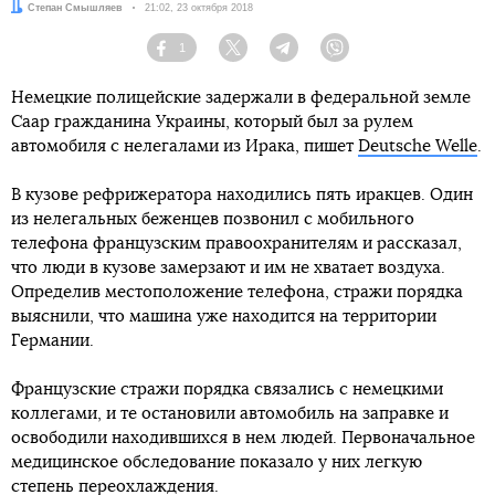
Автор:
Степан Смышляев
Дата:
21:02, 23 октября 2018
1
Facebook
Twitter
Telegram
Viber
Немецкие полицейские задержали в федеральной земле
Саар гражданина Украины, который был за рулем
автомобиля с нелегалами из Ирака, пишет
Deutsche Welle
.
В кузове рефрижератора находились пять иракцев. Один
из нелегальных беженцев позвонил с мобильного
телефона французским правоохранителям и рассказал,
что люди в кузове замерзают и им не хватает воздуха.
Определив местоположение телефона, стражи порядка
выяснили, что машина уже находится на территории
Германии.
Французские стражи порядка связались с немецкими
коллегами, и те остановили автомобиль на заправке и
освободили находившихся в нем людей. Первоначальное
медицинское обследование показало у них легкую
степень переохлаждения.