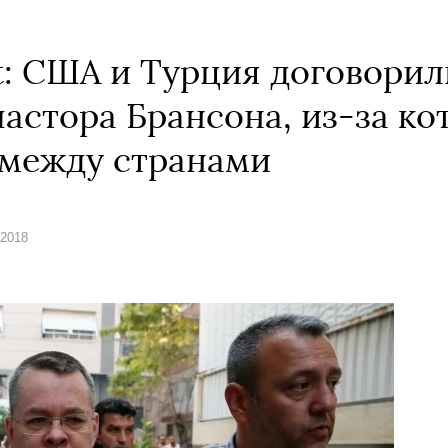
t: США и Турция договорил
астора Брансона, из-за ко
 между странами
 2018