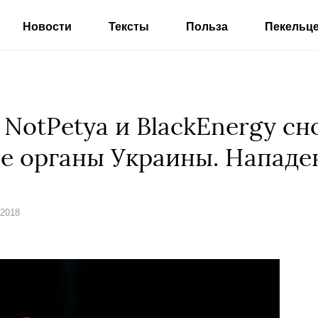
Новости
Тексты
Польза
Пекельц
NotPetya и BlackEnergy сн
е органы Украины. Нападе
 2018