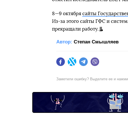
8—9 октября
сайты Государстве
Из-за этого сайты ГФС и систе
прекращали работу.
Автор:
Степан Смышляев
Facebook
Twitter
Telegram
Viber
Заметили ошибку? Выделите ее и нажм