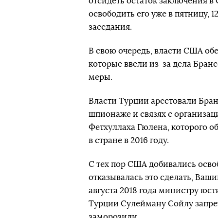
отсидеть остаток заключения в 
освободить его уже в пятницу, 1
заседания.
В свою очередь, власти США об
которые ввели из-за дела Бран
меры.
Власти Турции арестовали Бранс
шпионаже и связях с организа
Фетхуллаха Гюлена, которого о
в стране в 2016 году.
С тех пор США добивались осво
отказывалась это сделать, Ваши
августа 2018 года министру юс
Турции Сулейману Сойлу запрет
заморозили.