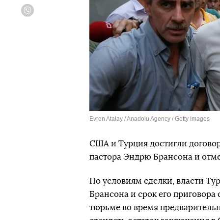
Viber
Evren Atalay / Anadolu Agency / Getty Images
США и Турция достигли догово
пастора Эндрю Брансона и отм
По условиям сделки, власти Ту
Брансона и срок его приговора 
тюрьме во время предварительн