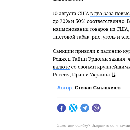
10 августа США
в два раза пов
до 20% и 50% соответственно. В
наименования товаров из США
листовой табак, рис, уголь и эл
Санкции привели к падению кур
Реджеп Тайип Эрдоган заявил, 
валюте
со своими крупнейшими
Россия, Иран и Украина.
Автор:
Степан Смышляев
Facebook
Twitter
Telegram
Viber
Заметили ошибку? Выделите ее и нажм