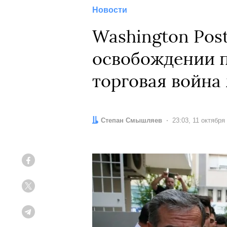
Новости
Washington Pos
освобождении п
торговая война
Автор:
Степан Смышляев
Дата:
23:03, 11 октября
Facebook
Twitter
Telegram