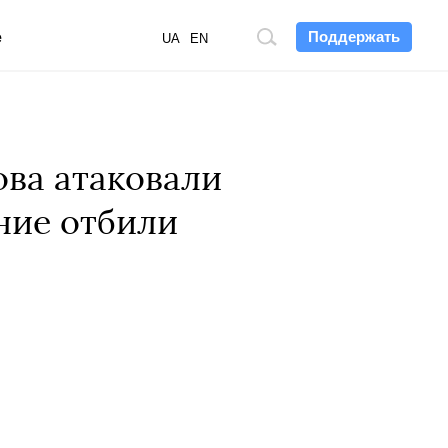
Поддержать
е
Поиск
UA
EN
по
сайту
ова атаковали
ние отбили