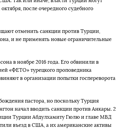
США. Так или иначе, власти Турции могут
2 октября, после очередного судебного
ещают отменить санкции против Турции,
сона, и не применять новые ограничительные
она в ноябре 2016 года. Его обвинили в
цией «ФЕТО» турецкого проповедника
бвиняют в организации попытки госпереворота
бождения пастора, но поскольку Турция
нгтон начал вводить санкции против Анкары. 2
тиции Турции Абдулхамиту Гюлю и главе МВД
или въезд в США, а их американские активы