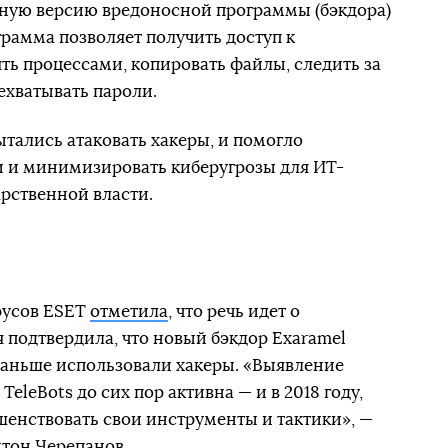
ную версию вредоносной программы (бэкдора)
ограмма позволяет получить доступ к
ть процессами, копировать файлы, следить за
ехватывать пароли.
ытались атаковать хакеры, и помогло
и и минимизировать киберугрозы для ИТ-
рственной власти.
русов ESET
отметила
, что речь идет о
я подтвердила, что новый бэкдор Exaramel
раньше использовали хакеры. «Выявление
TeleBots до сих пор активна — и в 2018 году,
енствовать свои инструменты и тактики», —
тон Черепанов.