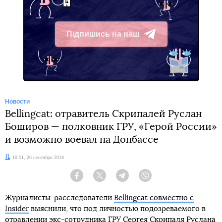
Підпишись на наш
Telegram
Новости
Bellingcat: отравитель Скрипалей Руслан
Боширов — полковник ГРУ, «Герой России»
и возможно воевал на Донбассе
Дата:
19:51, 26 сентября 2018
Facebook
Twitter
Telegram
Viber
Журналисты-расследователи
Bellingcat совместно с
Insider
выяснили, что под личностью подозреваемого в
отравлении экс-сотрудника ГРУ Сергея Скрипаля Руслана