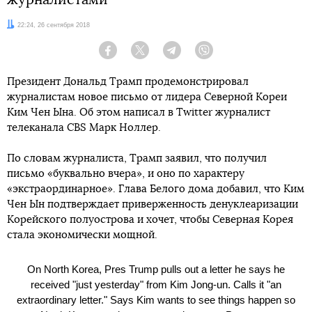
Дата:
22:24, 26 сентября 2018
Facebook
Twitter
Telegram
Viber
Президент Дональд Трамп продемонстрировал
журналистам новое письмо от лидера Северной Кореи
Ким Чен Ына. Об этом написал в Twitter журналист
телеканала CBS Марк Ноллер.
По словам журналиста, Трамп заявил, что получил
письмо «буквально вчера», и оно по характеру
«экстраординарное». Глава Белого дома добавил, что Ким
Чен Ын подтверждает приверженность денуклеаризации
Корейского полуострова и хочет, чтобы Северная Корея
стала экономически мощной.
On North Korea, Pres Trump pulls out a letter he says he
received "just yesterday" from Kim Jong-un. Calls it "an
extraordinary letter." Says Kim wants to see things happen so