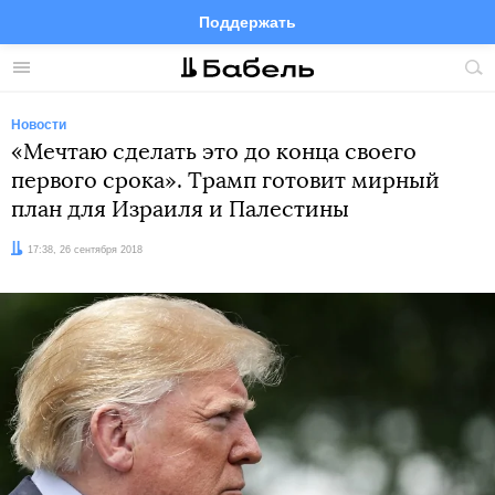
Поддержать
Facebook
Telegram
Twitter
Instagram
Меню
Пои
по
сай
Новости
«Мечтаю сделать это до конца своего
первого срока». Трамп готовит мирный
план для Израиля и Палестины
Дата:
17:38, 26 сентября 2018