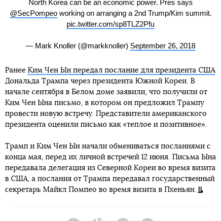
North Korea can be an economic power. Pres says
@SecPompeo
working on arranging a 2nd Trump/Kim summit.
pic.twitter.com/sp8TLZ2Pfu
— Mark Knoller (@markknoller)
September 26, 2018
Ранее
Ким Чен Ын передал послание для президента США
Дональда Трампа через президента Южной Кореи. В
начале сентября в Белом доме заявили, что получили от
Ким Чен Ына письмо, в котором он предложил Трампу
провести новую встречу. Представители американского
президента оценили письмо как «теплое и позитивное».
Трамп и Ким Чен Ын начали обмениваться посланиями с
конца мая, перед их личной встречей 12 июня. Письма Ына
передавала делегация из Северной Кореи во время визита
в США, а послания от Трампа передавал государственный
секретарь Майкл Помпео во время визита в Пхеньян.