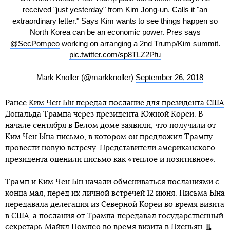
received "just yesterday" from Kim Jong-un. Calls it "an
extraordinary letter." Says Kim wants to see things happen so
North Korea can be an economic power. Pres says
@SecPompeo
working on arranging a 2nd Trump/Kim summit.
pic.twitter.com/sp8TLZ2Pfu
— Mark Knoller (@markknoller)
September 26, 2018
Ранее
Ким Чен Ын передал послание для президента США
Дональда Трампа через президента Южной Кореи. В
начале сентября в Белом доме заявили, что получили от
Ким Чен Ына письмо, в котором он предложил Трампу
провести новую встречу. Представители американского
президента оценили письмо как «теплое и позитивное».
Трамп и Ким Чен Ын начали обмениваться посланиями с
конца мая, перед их личной встречей 12 июня. Письма Ына
передавала делегация из Северной Кореи во время визита
в США, а послания от Трампа передавал государственный
секретарь Майкл Помпео во время визита в Пхеньян.