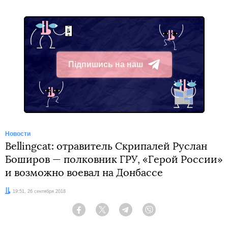
Підпишись на наш
Telegram
Новости
Bellingcat: отравитель Скрипалей Руслан
Боширов — полковник ГРУ, «Герой России»
и возможно воевал на Донбассе
Дата:
19:51, 26 сентября 2018
Facebook
Twitter
Telegram
Viber