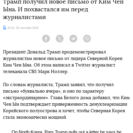
Трамп получил новое письмо от Ким Чен
Ына. И похвастался им перед
журналистами
Дата:
22:24, 26 сентября 2018
Facebook
Twitter
Telegram
Viber
Президент Дональд Трамп продемонстрировал
журналистам новое письмо от лидера Северной Кореи
Ким Чен Ына. Об этом написал в Twitter журналист
телеканала CBS Марк Ноллер.
По словам журналиста, Трамп заявил, что получил
письмо «буквально вчера», и оно по характеру
«экстраординарное». Глава Белого дома добавил, что Ким
Чен Ын подтверждает приверженность денуклеаризации
Корейского полуострова и хочет, чтобы Северная Корея
стала экономически мощной.
On North Korea, Pres Trump pulls out a letter he says he