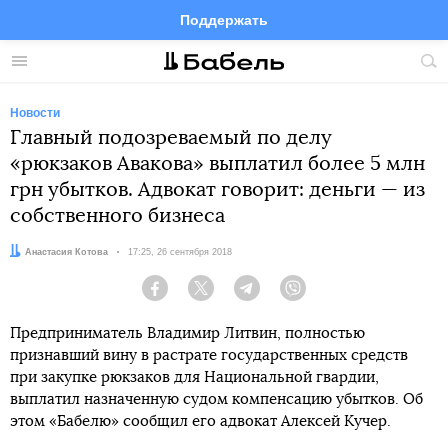
Поддержать
Facebook
Telegram
Twitter
Instagram
Меню
Пои
по
сай
Новости
Главный подозреваемый по делу
«рюкзаков Авакова» выплатил более 5 млн
грн убытков. Адвокат говорит: деньги — из
собственного бизнеса
Автор:
Анастасия Котова
Дата:
17:25, 26 сентября 2018
Facebook
Twitter
Telegram
Viber
Предприниматель Владимир Литвин, полностью
признавший вину в растрате государственных средств
при закупке рюкзаков для Национальной гвардии,
выплатил назначенную судом компенсацию убытков. Об
этом «Бабелю» сообщил его адвокат Алексей Кучер.