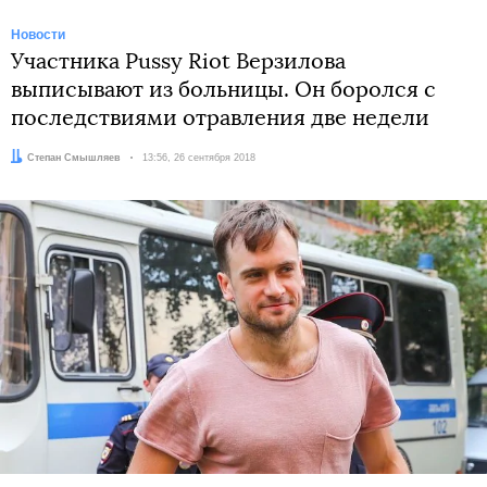
Новости
Участника Pussy Riot Верзилова
выписывают из больницы. Он боролся с
последствиями отравления две недели
Автор:
Степан Смышляев
Дата:
13:56, 26 сентября 2018