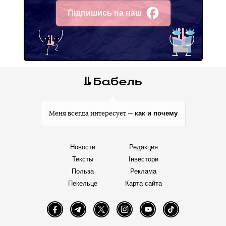
Підпишись на наш
Facebook
как и почему
Меня всегда интересует —
Новости
Редакция
Тексты
Інвестори
Польза
Реклама
Пекельце
Карта сайта
Facebook
Telegram
Twitter
Instagram
YouTube
TikTok