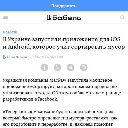
Поддержать
Facebook
Telegram
Twitter
Instagram
Меню
Пои
по
сай
Новости
В Украине запустили приложение для iOS
и Android, которое учит сортировать мусор
Автор:
Елена Мельник
Дата:
10:56, 26 сентября 2018
Facebook
Twitter
Telegram
Viber
Украинская компания MacPaw запустила мобильное
приложение «Сортируй», которое поможет правильно
утилизировать отходы. Об этом сообщается на странице
разработчиков в Facebook.
«Теперь в твоем кармане будет надежный помощник,
который быстро определит тип мусора, расскажет, как
его подготовить к переработке, и, наконец, поможет