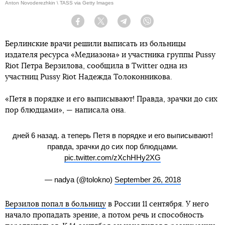
Anton Novoderezhkin \ TASS via Getty Images
Facebook
Twitter
Telegram
Viber
Берлинские врачи решили выписать из больницы
издателя ресурса «Медиазона» и участника группы Pussy
Riot Петра Верзилова, сообщила в Twitter одна из
участниц Pussy Riot Надежда Толоконникова.
«Петя в порядке и его выписывают! Правда, зрачки до сих
пор блюдцами», — написала она.
дней 6 назад. а теперь Петя в порядке и его выписывают!
правда, зрачки до сих пор блюдцами.
pic.twitter.com/zXchHHy2XG
— nadya (@tolokno)
September 26, 2018
Верзилов попал в больницу
в России 11 сентября. У него
начало пропадать зрение, а потом речь и способность