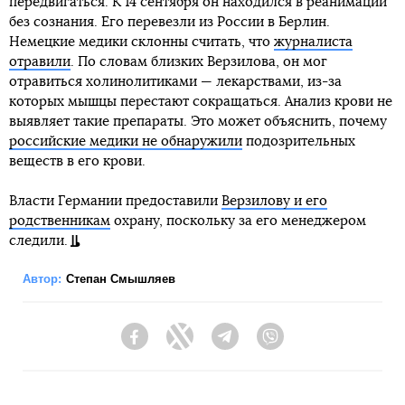
передвигаться. К 14 сентября он находился в реанимации
без сознания. Его перевезли из России в Берлин.
Немецкие медики склонны считать, что
журналиста
отравили
. По словам близких Верзилова, он мог
отравиться холинолитиками — лекарствами, из-за
которых мышцы перестают сокращаться. Анализ крови не
выявляет такие препараты. Это может объяснить, почему
российские медики не обнаружили
подозрительных
веществ в его крови.
Власти Германии предоставили
Верзилову и его
родственникам
охрану, поскольку за его менеджером
следили.
Автор:
Степан Смышляев
Facebook
Twitter
Telegram
Viber