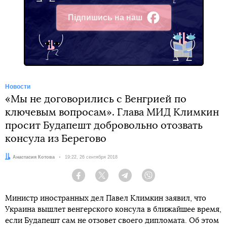
Підпишись на наш
Facebook
Новости
«Мы не договорились с Венгрией по
ключевым вопросам». Глава МИД Климкин
просит Будапешт добровольно отозвать
консула из Берегово
Автор:
Анастасия Котова
Дата:
19:22, 26 сентября 2018
Facebook
Twitter
Telegram
Viber
Министр иностранных дел Павел Климкин заявил, что
Украина вышлет венгерского консула в ближайшее время,
если Будапешт сам не отзовет своего дипломата. Об этом