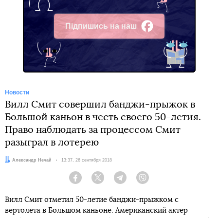
Підпишись на наш
Facebook
Новости
Вилл Смит совершил банджи-прыжок в
Большой каньон в честь своего 50-летия.
Право наблюдать за процессом Смит
разыграл в лотерею
Автор:
Александр Нечай
Дата:
13:37, 26 сентября 2018
Facebook
Twitter
Telegram
Viber
Вилл Смит отметил 50-летие банджи-прыжком с
вертолета в Большом каньоне. Американский актер