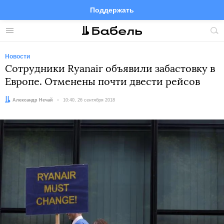
Поддержать
Facebook
Telegram
Twitter
Instagram
Меню
Пои
по
сай
Новости
Сотрудники Ryanair объявили забастовку в
Европе. Отменены почти двести рейсов
Автор:
Александр Нечай
Дата:
10:40, 26 сентября 2018