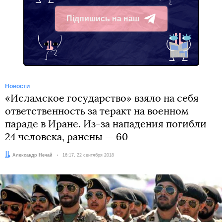
Підпишись на наш
Telegram
Новости
«Исламское государство» взяло на себя
ответственность за теракт на военном
параде в Иране. Из-за нападения погибли
24 человека, ранены — 60
Автор:
Александр Нечай
Дата:
16:17, 22 сентября 2018