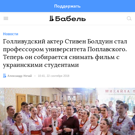
Поддержать
Facebook
Telegram
Twitter
Instagram
Меню
Пои
по
сай
Новости
Голливудский актер Стивен Болдуин стал
профессором университета Поплавского.
Теперь он собирается снимать фильм с
украинскими студентами
Автор:
Александр Нечай
Дата:
10:41, 22 сентября 2018