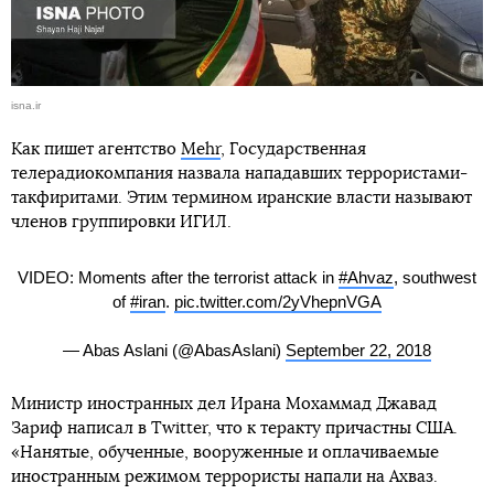
isna.ir
Как пишет агентство
Mehr
, Государственная
телерадиокомпания назвала нападавших террористами-
такфиритами. Этим термином иранские власти называют
членов группировки ИГИЛ.
VIDEO: Moments after the terrorist attack in
#Ahvaz
, southwest
of
#iran
.
pic.twitter.com/2yVhepnVGA
— Abas Aslani (@AbasAslani)
September 22, 2018
Министр иностранных дел Ирана Мохаммад Джавад
Зариф написал в Twitter, что к теракту причастны США.
«Нанятые, обученные, вооруженные и оплачиваемые
иностранным режимом террористы напали на Ахваз.