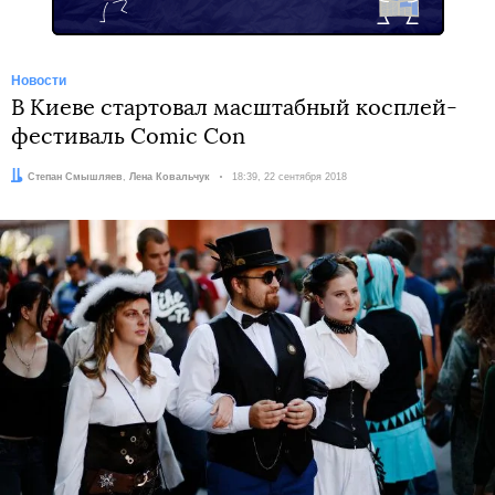
Новости
В Киеве стартовал масштабный косплей-
фестиваль Comic Con
Авторы:
Степан Смышляев
,
Лена Ковальчук
Дата:
18:39, 22 сентября 2018