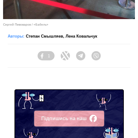
Сергей Пивоваров / «Бабель»
Авторы:
Степан Смышляев
,
Лена Ковальчук
1
Facebook
Twitter
Telegram
Viber
Підпишись на наш
Facebook