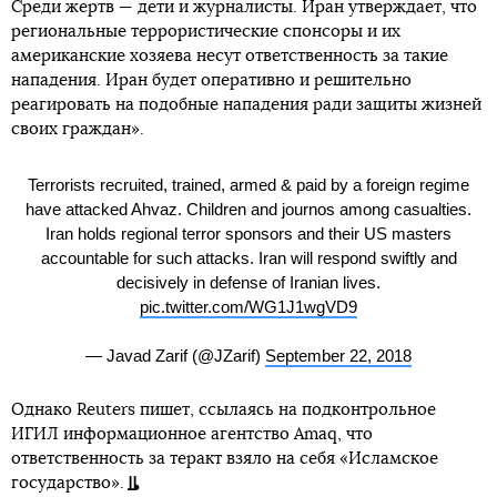
Среди жертв — дети и журналисты. Иран утверждает, что
региональные террористические спонсоры и их
американские хозяева несут ответственность за такие
нападения. Иран будет оперативно и решительно
реагировать на подобные нападения ради защиты жизней
своих граждан».
Terrorists recruited, trained, armed & paid by a foreign regime
have attacked Ahvaz. Children and journos among casualties.
Iran holds regional terror sponsors and their US masters
accountable for such attacks. Iran will respond swiftly and
decisively in defense of Iranian lives.
pic.twitter.com/WG1J1wgVD9
— Javad Zarif (@JZarif)
September 22, 2018
Однако Reuters пишет, ссылаясь на подконтрольное
ИГИЛ информационное агентство Amaq, что
ответственность за теракт взяло на себя «Исламское
государство».