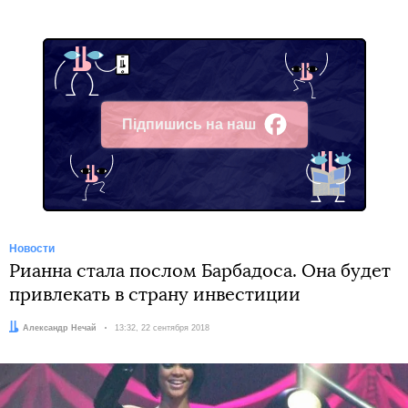
Підпишись на наш
Facebook
Новости
Рианна стала послом Барбадоса. Она будет
привлекать в страну инвестиции
Автор:
Александр Нечай
Дата:
13:32, 22 сентября 2018