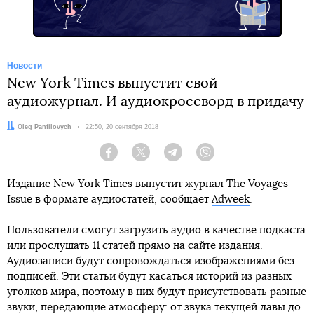
Новости
New York Times выпустит свой
аудиожурнал. И аудиокроссворд в придачу
Автор:
Oleg Panfilovych
Дата:
22:50, 20 сентября 2018
Facebook
Twitter
Telegram
Viber
Издание New York Times выпустит журнал The Voyages
Issue в формате аудиостатей, сообщает
Adweek
.
Пользователи смогут загрузить аудио в качестве подкаста
или прослушать 11 статей прямо на сайте издания.
Аудиозаписи будут сопровождаться изображениями без
подписей. Эти статьи будут касаться историй из разных
уголков мира, поэтому в них будут присутствовать разные
звуки, передающие атмосферу: от звука текущей лавы до