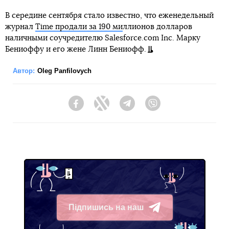
В середине сентября стало известно, что еженедельный
журнал
Time продали за 190 ми
ллионов долларов
наличными соучредителю Salesforce.com Inc. Марку
Бениоффу и его жене Линн Бениофф.
Автор:
Oleg Panfilovych
Facebook
Twitter
Telegram
Viber
Підпишись на наш
Telegram