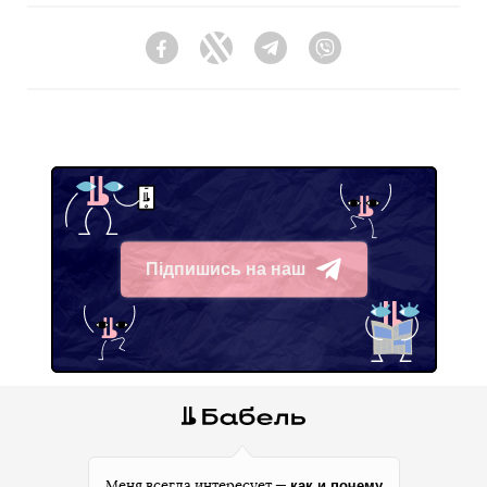
Facebook
Twitter
Telegram
Viber
Підпишись на наш
Telegram
как и почему
Меня всегда интересует —