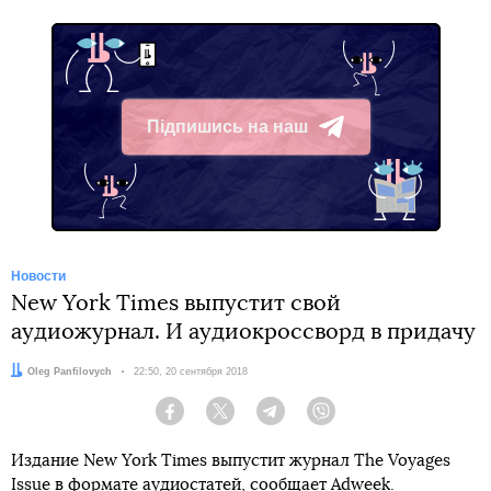
Підпишись на наш
Telegram
Новости
New York Times выпустит свой
аудиожурнал. И аудиокроссворд в придачу
Автор:
Oleg Panfilovych
Дата:
22:50, 20 сентября 2018
Facebook
Twitter
Telegram
Viber
Издание New York Times выпустит журнал The Voyages
Issue в формате аудиостатей, сообщает
Adweek
.