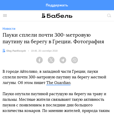
Поддержать
Facebook
Telegram
Twitter
Instagram
Меню
Пои
по
сай
Новости
Пауки сплели почти 300-метровую
паутину на берегу в Греции. Фотография
Автор:
Oleg Panfilovych
Дата:
19:46, 20 сентября 2018
Facebook
Twitter
Telegram
Viber
В городе Айтолико, в западной части Греции, пауки
сплели почти 300-метровую паутину на берегу местной
лагуны. Об этом пишет
The Guardian
.
Пауки опутали паутиной растущую на берегу на траву и
пальмы. Местные жители связывают такую активность
пауков с появлением в последние дни большого
количества комаров. По мнению жителей, природа таким