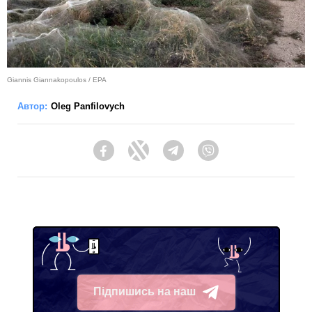
Giannis Giannakopoulos / EPA
Автор:
Oleg Panfilovych
Facebook
Twitter
Telegram
Viber
Підпишись на наш
Telegram