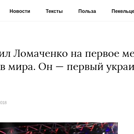
Новости
Тексты
Польза
Пекельц
вил Ломаченко на первое м
в мира. Он — первый украи
2018