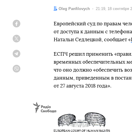
Автор:
Oleg Panfilovych
Дата:
21:19, 18 сентября 
Европейский суд по правам чел
Facebook
от доступа к данным с телефон
Натальи Седлецкой, сообщает «
Twitter
ЕСПЧ решил применить «правил
Telegram
временных обеспечительных мер
что оно должно «обеспечить во
Viber
данным, приведенным в постан
от 27 августа 2018 года».