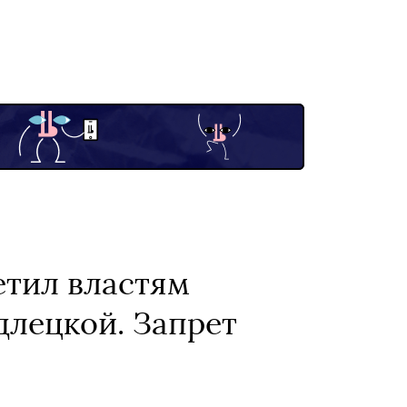
етил властям
длецкой. Запрет