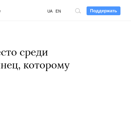
Поддержать
е
Поиск
UA
EN
по
сайту
есто среди
нец, которому