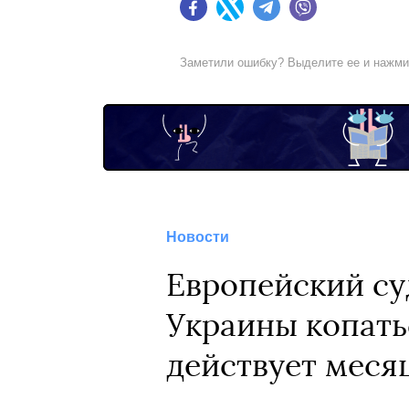
Facebook
Twitter
Telegram
Viber
Заметили ошибку? Выделите ее и нажм
Новости
Европейский су
Украины копать
действует меся