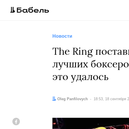
Новости
The Ring поста
лучших боксеро
это удалось
Автор:
Oleg Panfilovych
Дата:
18:53, 18 сентября 
Facebook