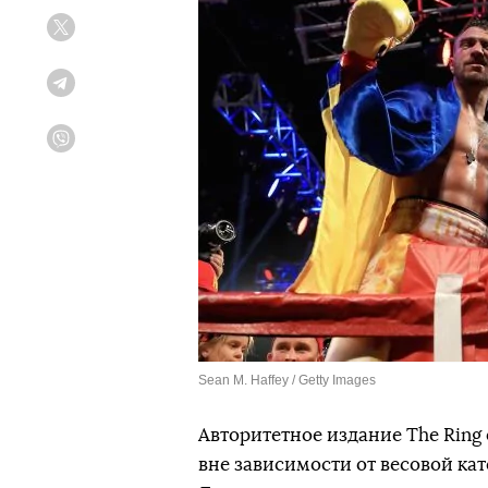
Twitter
Telegram
Viber
Sean M. Haffey / Getty Images
Авторитетное издание The Ring
вне зависимости от весовой ка