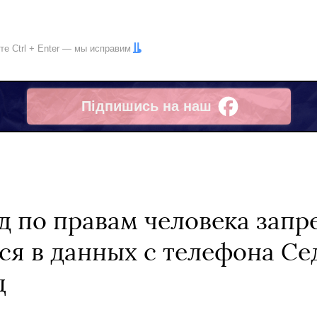
ите
Ctrl
+
Enter
— мы исправим
Підпишись на наш
Facebook
д по правам человека запр
ся в данных с телефона Се
ц