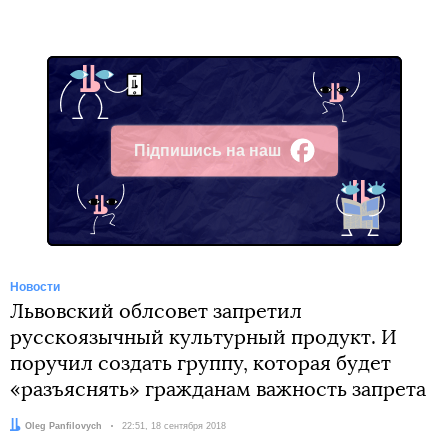
Підпишись на наш
Facebook
Новости
Львовский облсовет запретил
русскоязычный культурный продукт. И
поручил создать группу, которая будет
«разъяснять» гражданам важность запрета
Автор:
Oleg Panfilovych
Дата:
22:51, 18 сентября 2018