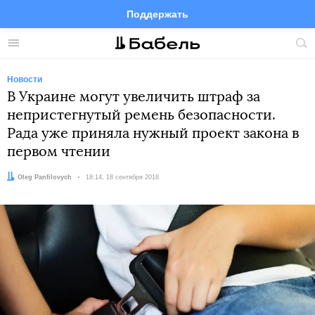
Поддержать
Facebook
Telegram
Twitter
Instagram
Меню
Пои
по
сай
Новости
В Украине могут увеличить штраф за
непристегнутый ремень безопасности.
Рада уже приняла нужный проект закона в
первом чтении
Автор:
Oleg Panfilovych
Дата:
18:14, 18 сентября 2018