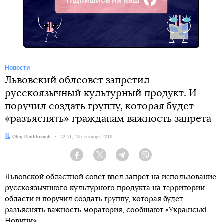
Підпишись на наш
Facebook
Новости
Львовский облсовет запретил
русскоязычный культурный продукт. И
поручил создать группу, которая будет
«разъяснять» гражданам важность запрета
Автор:
Oleg Panfilovych
Дата:
22:51, 18 сентября 2018
Facebook
Twitter
Telegram
Viber
Львовской областной совет ввел запрет на использование
русскоязычнного культурного продукта на территории
области и поручил создать группу, которая будет
разъяснять важность моратория, сообщают «Українські
Новини».