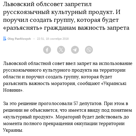
Львовский облсовет запретил
русскоязычный культурный продукт. И
поручил создать группу, которая будет
«разъяснять» гражданам важность запрета
Автор:
Oleg Panfilovych
Дата:
22:51, 18 сентября 2018
Facebook
Twitter
Telegram
Viber
Львовской областной совет ввел запрет на использование
русскоязычнного культурного продукта на территории
области и поручил создать группу, которая будет
разъяснять важность моратория, сообщают «Українські
Новини».
За это решение проголосовали 57 депутатов. При этом в
решении не объясняется, что имеется ввиду под понятием
«культурный продукт». Мораторий будет действовать до
момента полного прекращения оккупации территории
Украины.