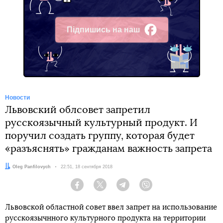
Підпишись на наш
Facebook
Новости
Львовский облсовет запретил
русскоязычный культурный продукт. И
поручил создать группу, которая будет
«разъяснять» гражданам важность запрета
Автор:
Oleg Panfilovych
Дата:
22:51, 18 сентября 2018
Facebook
Twitter
Telegram
Viber
Львовской областной совет ввел запрет на использование
русскоязычнного культурного продукта на территории