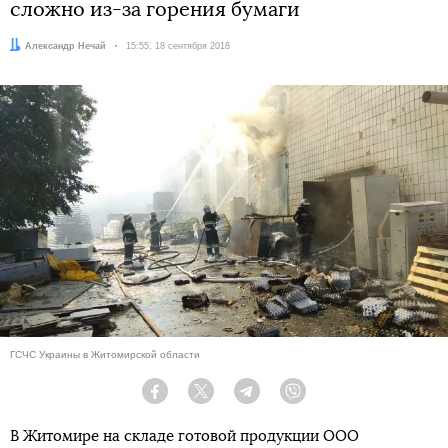
сложно из-за горения бумаги
Автор:
Александр Нечай
Дата:
15:55, 18 сентября 2018
ГСЧС Украины в Житомирской области
Facebook
Twitter
Telegram
Viber
В Житомире на складе готовой продукции ООО