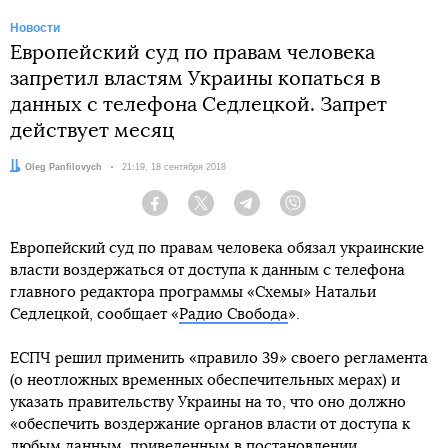
Новости
Европейский суд по правам человека
запретил властям Украины копаться в
данных с телефона Седлецкой. Запрет
действует месяц
Автор:
Oleg Panfilovych
Дата:
21:19, 18 сентября 2018
Facebook
Twitter
Telegram
Viber
Европейский суд по правам человека обязал украинские
власти воздержаться от доступа к данным с телефона
главного редактора программы «Схемы» Натальи
Седлецкой, сообщает «
Радио Свобода
».
ЕСПЧ решил применить «правило 39» своего регламента
(о неотложных временных обеспечительных мерах) и
указать правительству Украины на то, что оно должно
«обеспечить воздержание органов власти от доступа к
любым данным, приведенным в постановлении