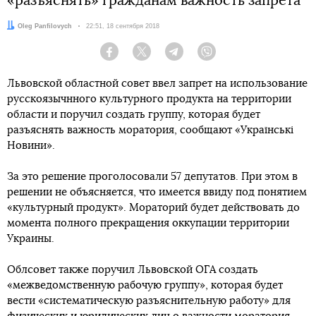
«разъяснять» гражданам важность запрета
Автор:
Oleg Panfilovych
Дата:
22:51, 18 сентября 2018
Facebook
Twitter
Telegram
Viber
Львовской областной совет ввел запрет на использование
русскоязычнного культурного продукта на территории
области и поручил создать группу, которая будет
разъяснять важность моратория, сообщают «Українські
Новини».
За это решение проголосовали 57 депутатов. При этом в
решении не объясняется, что имеется ввиду под понятием
«культурный продукт». Мораторий будет действовать до
момента полного прекращения оккупации территории
Украины.
Облсовет также поручил Львовской ОГА создать
«межведомственную рабочую группу», которая будет
вести «систематическую разъяснительную работу» для