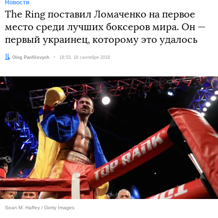
Новости
The Ring поставил Ломаченко на первое
место среди лучших боксеров мира. Он —
первый украинец, которому это удалось
Автор:
Oleg Panfilovych
Дата:
18:53, 18 сентября 2018
Sean M. Haffey / Getty Images