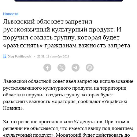
Новости
Львовский облсовет запретил
русскоязычный культурный продукт. И
поручил создать группу, которая будет
«разъяснять» гражданам важность запрета
Автор:
Oleg Panfilovych
Дата:
22:51, 18 сентября 2018
Facebook
Twitter
Telegram
Viber
Львовской областной совет ввел запрет на использование
русскоязычнного культурного продукта на территории
области и поручил создать группу, которая будет
разъяснять важность моратория, сообщают «Українські
Новини».
За это решение проголосовали 57 депутатов. При этом в
решении не объясняется, что имеется ввиду под понятием
«культурный продукт». Мораторий будет действовать до