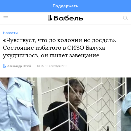
Поддержать
Facebook
Telegram
Twitter
Instagram
Меню
Пои
по
сай
Новости
«Чувствует, что до колонии не доедет».
Состояние избитого в СИЗО Балуха
ухудшилось, он пишет завещание
Автор:
Александр Нечай
Дата:
13:05, 18 сентября 2018