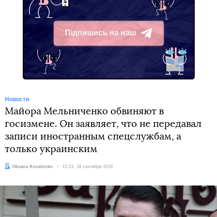
Підпишись на наш
Telegram
Новости
Майора Мельниченко обвиняют в
госизмене. Он заявляет, что не передавал
записи иностранным спецслужбам, а
только украинским
Автор:
Oksana Kovalenko
Дата:
15:23, 18 сентября 2018