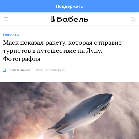
Поддержать
Facebook
Telegram
Twitter
Instagram
Меню
Пои
по
сай
Новости
Маск показал ракету, которая отправит
туристов в путешествие на Луну.
Фотография
Автор:
Елена Мельник
Дата:
09:38, 18 сентября 2018