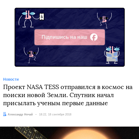
Підпишись на наш
Facebook
Новости
Проект NASA TESS отправился в космос на
поиски новой Земли. Спутник начал
присылать ученым первые данные
Автор:
Александр Нечай
Дата:
18:22, 18 сентября 2018