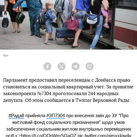
dpa
Facebook
Twitter
Telegram
Viber
Парламент предоставил переселенцам с Донбасса право
становиться на социальный квартирный учет. За принятие
законопроекта №7304 проголосовали 244 народных
депутата. Об этом сообщается в Twitter Верховной Рады.
#Рада8
прийняла
#ЗП7304
про внесення змін до ЗУ “Про
житловий фонд соціального призначення” щодо умов
забезпечення соціальним житлом внутрішньо переміщених
осіб 👉
https://t.co/ODnWmSGaOZ
pic.twitter.com/qimxxkjw4v