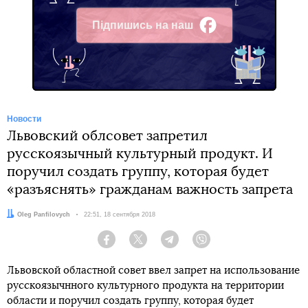
Підпишись на наш
Facebook
Новости
Львовский облсовет запретил
русскоязычный культурный продукт. И
поручил создать группу, которая будет
«разъяснять» гражданам важность запрета
Автор:
Oleg Panfilovych
Дата:
22:51, 18 сентября 2018
Facebook
Twitter
Telegram
Viber
Львовской областной совет ввел запрет на использование
русскоязычнного культурного продукта на территории
области и поручил создать группу, которая будет