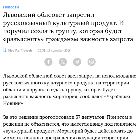
Новости
Львовский облсовет запретил
русскоязычный культурный продукт. И
поручил создать группу, которая будет
«разъяснять» гражданам важность запрета
Автор:
Oleg Panfilovych
Дата:
22:51, 18 сентября 2018
Facebook
Twitter
Telegram
Viber
Львовской областной совет ввел запрет на использование
русскоязычнного культурного продукта на территории
области и поручил создать группу, которая будет
разъяснять важность моратория, сообщают «Українські
Новини».
За это решение проголосовали 57 депутатов. При этом в
решении не объясняется, что имеется ввиду под понятием
«культурный продукт». Мораторий будет действовать до
момента полного прекращения оккупации территории