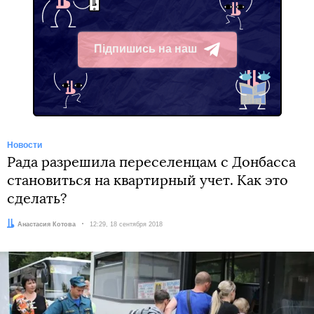
Підпишись на наш
Telegram
Новости
Рада разрешила переселенцам с Донбасса
становиться на квартирный учет. Как это
сделать?
Автор:
Анастасия Котова
Дата:
12:29, 18 сентября 2018