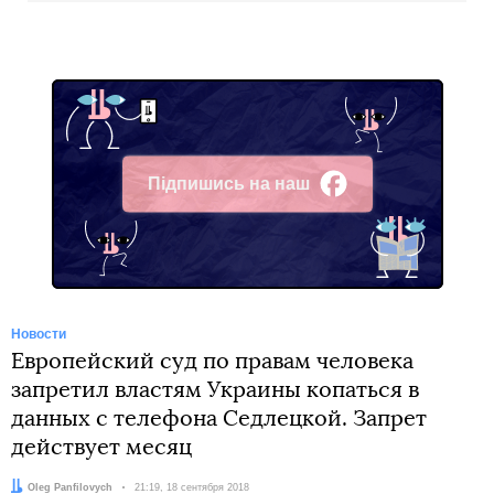
Підпишись на наш
Facebook
Новости
Европейский суд по правам человека
запретил властям Украины копаться в
данных с телефона Седлецкой. Запрет
действует месяц
Автор:
Oleg Panfilovych
Дата:
21:19, 18 сентября 2018