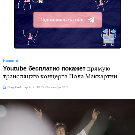
Підпишись на наш
Telegram
Новости
Youtube бесплатно покажет
прямую
трансляцию концерта Пола Маккартни
Автор:
Oleg Panfilovych
Дата:
18:55, 06 сентября 2018