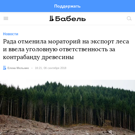
Поддержать
Facebook
Telegram
Twitter
Instagram
Меню
Пои
по
сай
Новости
Рада отменила мораторий на экспорт леса
и ввела уголовную ответственность за
контрабанду древесины
Автор:
Елена Мельник
Дата:
16:21, 06 сентября 2018