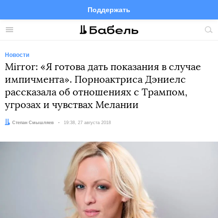
Поддержать
Facebook
Telegram
Twitter
Instagram
Меню
Пои
по
сай
Новости
Mirror: «Я готова дать показания в случае
импичмента». Порноактриса Дэниелс
рассказала об отношениях с Трампом,
угрозах и чувствах Мелании
Автор:
Степан Смышляев
Дата:
19:38, 27 августа 2018