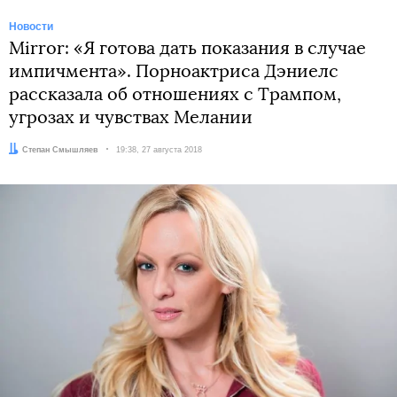
Новости
Mirror: «Я готова дать показания в случае
импичмента». Порноактриса Дэниелс
рассказала об отношениях с Трампом,
угрозах и чувствах Мелании
Автор:
Степан Смышляев
Дата:
19:38, 27 августа 2018