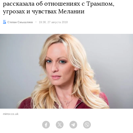
рассказала об отношениях с Трампом,
угрозах и чувствах Мелании
Автор:
Степан Смышляев
Дата:
19:38, 27 августа 2018
mirror.co.uk
Facebook
Twitter
Telegram
Viber