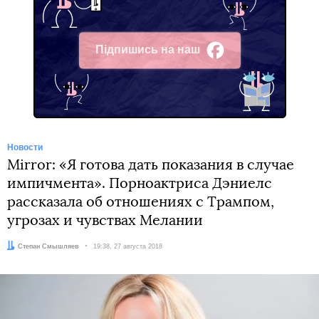
Підпишись на наш
Facebook
Новости
Mirror: «Я готова дать показания в случае
импичмента». Порноактриса Дэниелс
рассказала об отношениях с Трампом,
угрозах и чувствах Мелании
Автор:
Степан Смышляев
Дата:
19:38, 27 августа 2018