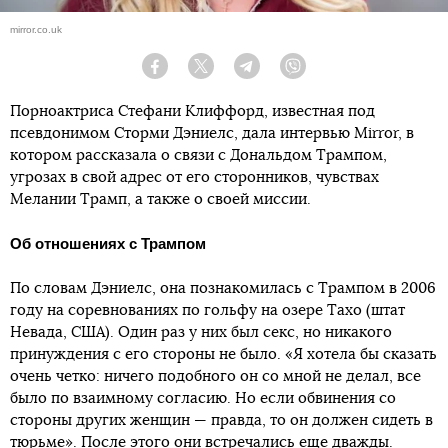
mirror.co.uk
Facebook
Twitter
Telegram
Viber
Порноактриса Стефани Клиффорд, известная под
псевдонимом Сторми Дэниелс, дала интервью Mirror, в
котором рассказала о связи с Дональдом Трампом,
угрозах в свой адрес от его сторонников, чувствах
Мелании Трамп, а также о своей миссии.
Об отношениях с Трампом
По словам Дэниелс, она познакомилась с Трампом в 2006
году на соревнованиях по гольфу на озере Тахо (штат
Невада, США). Один раз у них был секс, но никакого
принуждения с его стороны не было. «Я хотела бы сказать
очень четко: ничего подобного он со мной не делал, все
было по взаимному согласию. Но если обвинения со
стороны других женщин — правда, то он должен сидеть в
тюрьме». После этого они встречались еще дважды.