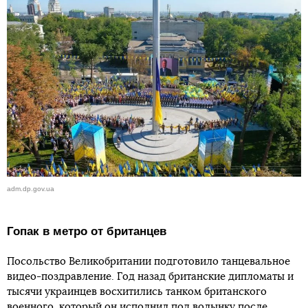
adm.dp.gov.ua
Гопак в метро от британцев
Посольство Великобритании подготовило танцевальное
видео-поздравление. Год назад британские дипломаты и
тысячи украинцев восхитились танком британского
военного, который он исполнил под волынку после