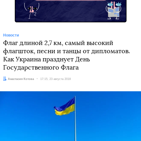
Новости
Флаг длиной 2,7 км, самый высокий
флагшток, песни и танцы от дипломатов.
Как Украина празднует День
Государственного Флага
Автор:
Анастасия Котова
Дата:
17:15, 23 августа 2018