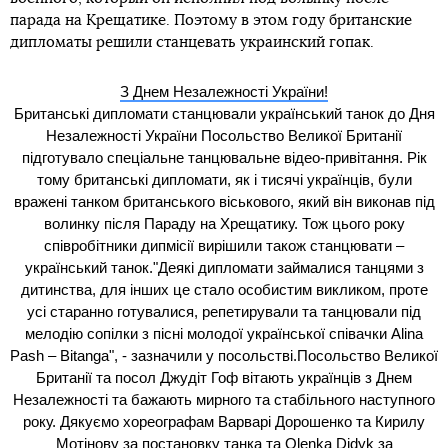
парада на Крещатике. Поэтому в этом году британские
дипломаты решили станцевать украинский гопак.
З Днем Незалежності України!
Британські дипломати станцювали український танок до Дня
Незалежності України Посольство Великої Британії
підготувало спеціальне танцювальне відео-привітання. Рік
тому британські дипломати, як і тисячі українців, були
вражені танком британського віськового, який він виконав під
волинку після Параду на Хрещатику. Тож цього року
співробітники дипмісії вирішили також станцювати –
український танок."Деякі дипломати займалися танцями з
дитинства, для інших це стало особистим викликом, проте
усі старанно готувалися, репетирували та танцювали під
мелодію сопілки з пісні молодої української співачки Alina
Pash – Bitanga", - зазначили у посольстві.Посольство Великої
Британії та посол Джудіт Гоф вітають українців з Днем
Незалежності та бажають мирного та стабільного наступного
року. Дякуємо хореографам Варварі Дорошенко та Кирилу
Мотінову за постановку танка та Olenka Didyk за