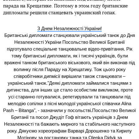
парада на Крещатике. Поэтому в этом году британские
дипломаты решили станцевать украинский гопак.
З Днем Незалежності України!
Британські дипломати станцювали український танок до Дня
Незалежності України Посольство Великої Британії
підготувало спеціальне танцювальне відео-привітання. Рік
тому британські дипломати, як і тисячі українців, були
вражені танком британського віськового, який він виконав під
волинку після Параду на Хрещатику. Тож цього року
співробітники дипмісії вирішили також станцювати –
український танок."Деякі дипломати займалися танцями з
дитинства, для інших це стало особистим викликом, проте
усі старанно готувалися, репетирували та танцювали під
мелодію сопілки з пісні молодої української співачки Alina
Pash – Bitanga", - зазначили у посольстві.Посольство Великої
Британії та посол Джудіт Гоф вітають українців з Днем
Незалежності та бажають мирного та стабільного наступного
року. Дякуємо хореографам Варварі Дорошенко та Кирилу
Мотінову за постановку танка та Olenka Didyk за