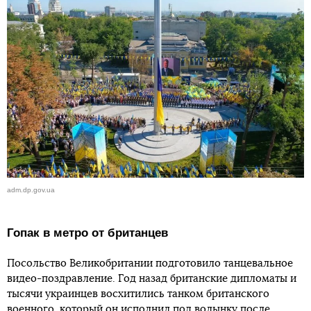
adm.dp.gov.ua
Гопак в метро от британцев
Посольство Великобритании подготовило танцевальное
видео-поздравление. Год назад британские дипломаты и
тысячи украинцев восхитились танком британского
военного, который он исполнил под волынку после