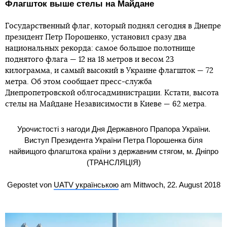
Флагшток выше стелы на Майдане
Государственный флаг, который поднял сегодня в Днепре
президент Петр Порошенко, установил сразу два
национальных рекорда: самое большое полотнище
поднятого флага — 12 на 18 метров и весом 23
килограмма, и самый высокий в Украине флагшток — 72
метра. Об этом сообщает пресс-служба
Днепропетровской облгосадминистрации. Кстати, высота
стелы на Майдане Независимости в Киеве — 62 метра.
Урочистості з нагоди Дня Державного Прапора України.
Виступ Президента України Петра Порошенка біля
найвищого флагштока країни з державним стягом, м. Дніпро
(ТРАНСЛЯЦІЯ)
Gepostet von
UATV українською
am Mittwoch, 22. August 2018