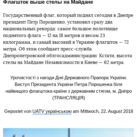
Флагшток выше стелы на Майдане
Государственный флаг, который поднял сегодня в Днепре
президент Петр Порошенко, установил сразу два
национальных рекорда: самое большое полотнище
поднятого флага — 12 на 18 метров и весом 23
килограмма, и самый высокий в Украине флагшток — 72
метра. Об этом сообщает пресс-служба
Днепропетровской облгосадминистрации. Кстати, высота
стелы на Майдане Независимости в Киеве — 62 метра.
Урочистості з нагоди Дня Державного Прапора України.
Виступ Президента України Петра Порошенка біля
найвищого флагштока країни з державним стягом, м. Дніпро
(ТРАНСЛЯЦІЯ)
Gepostet von
UATV українською
am Mittwoch, 22. August 2018