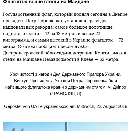
Флагшток выше стелы на Майдане
Государственный флаг, который поднял сегодня в Днепре
президент Петр Порошенко, установил сразу два
национальных рекорда: самое большое полотнище
поднятого флага — 12 на 18 метров и весом 23
килограмма, и самый высокий в Украине флагшток — 72
метра. Об этом сообщает пресс-служба
Днепропетровской облгосадминистрации. Кстати, высота
стелы на Майдане Независимости в Киеве — 62 метра.
Урочистості з нагоди Дня Державного Прапора України.
Виступ Президента України Петра Порошенка біля
найвищого флагштока країни з державним стягом, м. Дніпро
(ТРАНСЛЯЦІЯ)
Gepostet von
UATV українською
am Mittwoch, 22. August 2018