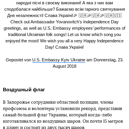
народні пісні в своєму виконанні! А яка з них вам
сподобалася найбільше? Бажаємо всім гарного святкування
Дня незалежності! Слава Україні!🎉 🇺🇦🎉🇺🇦🎉🇺🇦🇺🇸
Check out Ambassador Yovanovitch’s Independence Day
greetings, as well as U.S. Embassy employees’ performances of
traditional Ukrainian folk songs! Let us know which song you
enjoyed the most! We wish you all a very Happy Independence
Day! Слава Україні!
Gepostet von
U.S. Embassy Kyiv Ukraine
am Donnerstag, 23.
August 2018
Воздушный флаг
В Запорожье сотрудники областной полиции, члены
профсоюза и волонтеры установили рекорд, представив
самый большой флаг Украины, который когда-либо
изготавливался из воздушных шаров. Он почти 15 метров
в длину и состоит из двух тысяч шаров.