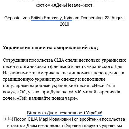
костюми.#ДеньНезалежності
Gepostet von
British Embassy, Kyiv
am Donnerstag, 23. August
2018
Украинские песни на американский лад
Сотрудники посольства США спели несколько украинских
песен и организовали флешмоб в честь украинского Дня
Независимости. Американские дипломаты переоделись в
традиционную украинскую одежду и исполнили
популярные народные украинские песни: «Несе Галя
воду», «Ой, у гаю, при Дунаю», «А мій милий вареничків
хоче», «Гей, наливайте повнії чари».
Вітаємо з Днем незалежності України!
🇺🇦 Посол США Марі Йованович і співробітники посольства
вітають з Днем незалежності України і дарують українські