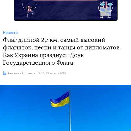
Новости
Флаг длиной 2,7 км, самый высокий
флагшток, песни и танцы от дипломатов.
Как Украина празднует День
Государственного Флага
Автор:
Анастасия Котова
Дата:
17:15, 23 августа 2018