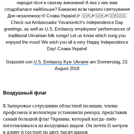
народні пісні в своєму виконанні! А яка з них вам
сподобалася найбільше? Бажаємо всім гарного святкування
Дня незалежності! Слава Україні!🎉 🇺🇦🎉🇺🇦🎉🇺🇦🇺🇸
Check out Ambassador Yovanovitch’s Independence Day
greetings, as well as U.S. Embassy employees’ performances of
traditional Ukrainian folk songs! Let us know which song you
enjoyed the most! We wish you all a very Happy Independence
Day! Слава Україні!
Gepostet von
U.S. Embassy Kyiv Ukraine
am Donnerstag, 23.
August 2018
Воздушный флаг
В Запорожье сотрудники областной полиции, члены
профсоюза и волонтеры установили рекорд, представив
самый большой флаг Украины, который когда-либо
изготавливался из воздушных шаров. Он почти 15 метров
в длину и состоит из двух тысяч шаров.