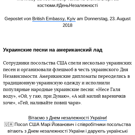
костюми.#ДеньНезалежності
Gepostet von
British Embassy, Kyiv
am Donnerstag, 23. August
2018
Украинские песни на американский лад
Сотрудники посольства США спели несколько украинских
песен и организовали флешмоб в честь украинского Дня
Независимости. Американские дипломаты переоделись в
традиционную украинскую одежду и исполнили
популярные народные украинские песни: «Несе Галя
воду», «Ой, у гаю, при Дунаю», «А мій милий вареничків
хоче», «Гей, наливайте повнії чари».
Вітаємо з Днем незалежності України!
🇺🇦 Посол США Марі Йованович і співробітники посольства
вітають з Днем незалежності України і дарують українські