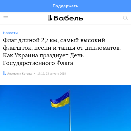
Поддержать
Facebook
Telegram
Twitter
Instagram
Меню
Пои
по
сай
Новости
Флаг длиной 2,7 км, самый высокий
флагшток, песни и танцы от дипломатов.
Как Украина празднует День
Государственного Флага
Автор:
Анастасия Котова
Дата:
17:15, 23 августа 2018