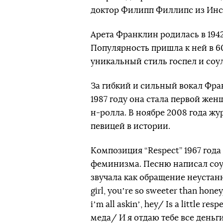
доктор Филипп Филлипс из Инст
Арета Франклин родилась в 1942
Популярность пришла к ней в 60
уникальный стиль госпел и соул
За гибкий и сильный вокал Фра
1987 году она стала первой жен
н-ролла. В ноябре 2008 года жу
певицей в истории.
Композиция “Respect” 1967 года
феминизма. Песню написал соул
звучала как обращение неустанн
girl, youʼre so sweeter than hone
iʼm all askinʼ, hey/ Is a little r
меда/ И я отдаю тебе все деньг