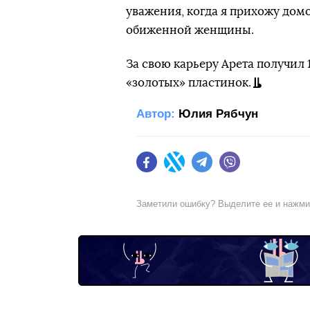
уважения, когда я прихожу дом
обиженной женщины.
За свою карьеру Арета получил 
«золотых» пластинок.
Автор:
Юлия Рябчун
Facebook
Twitter
Telegram
Viber
Заметили ошибку? Выделите ее и нажм