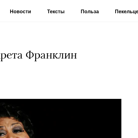
Новости
Тексты
Польза
Пекельц
Арета Франклин