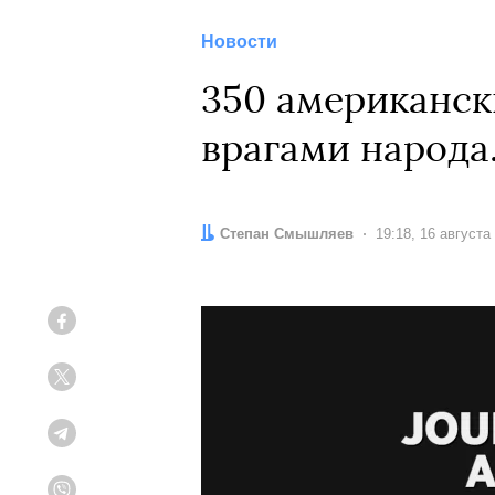
Новости
350 американск
врагами народа
Автор:
Степан Смышляев
Дата:
19:18, 16 августа
Facebook
Twitter
Telegram