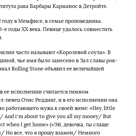
итута рака Барбары Карманос в Детройте.
 году в Мемфисе, в семье проповедника.
-е годы ХХ века. Певице удалось совместить
.
нклин часто называют «Королевой соула». В
щиной, чье имя было занесено в Зал славы рок-
рнал Rolling Stone объявил ее величайшей
 в ее исполнении считается гимном
-певец Отис Реддинг, и в его исполнении она
о работающего мужа к своей жене: «Hey, little
y/ And iʼm about to give you all my money/ But
espect when I get home» («Эй, девочка, ты слаще
и/ Но все, что я прошу взамен/ Немного