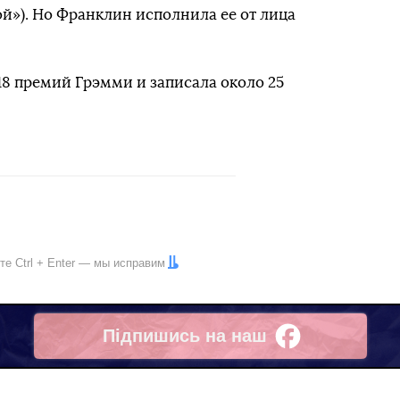
ой»). Но Франклин исполнила ее от лица
18 премий Грэмми и записала около 25
ите
Ctrl
+
Enter
— мы исправим
Підпишись на наш
Facebook