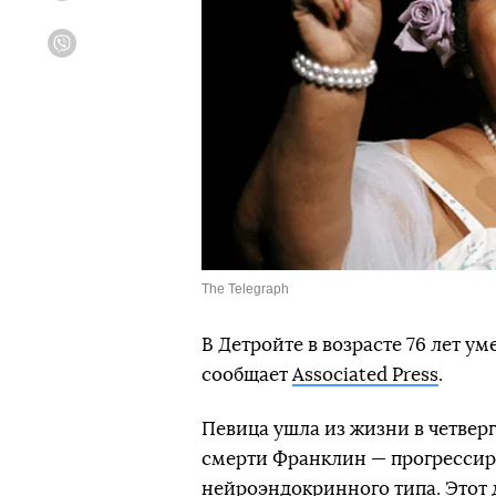
Viber
The Telegraph
В Детройте в возрасте 76 лет у
сообщает
Associated Press
.
Певица ушла из жизни в четверг 
смерти Франклин — прогресси
нейроэндокринного типа. Этот 